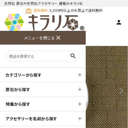
天然石 原石や天然石アクセサリー 通販のキラリ石
card_giftcard
送料無料
5,500円以上のお買上で送料無料
person
TOP
天然石ペンダント
天然石 ペンダント
close
メニューを閉じる
商品検索
カート(
0
)
お問い合
利用ガイ
メニュー
わせ
ド
search
カテゴリーから探す
原石から探す
arrow_back_ios
arrow_forward_ios
特集から探す
アクセサリーを名前から探す