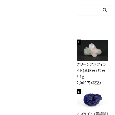
search
人気ランキング
1
2
3
佐渡の赤玉石 原石
ボルダーオパール
グリーンアポフィラ
磨き 128g
原石 40.4g
イト(魚眼石) 原石
3,000円（税込）
4,000円（税込）
3.1g
2,000円（税込）
4
5
6
アポフィライト (魚
桜瑪瑙 丸玉
アズライト (藍銅鉱)