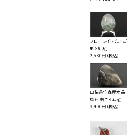
ックしています
ブルーアンバー(天
水晶 フクロウ
フローライト たまご
然琥珀) 勾玉 1.9g
1,000円（税込）
形 89.0g
1,850円（税込）
2,530円（税込）
ゴールドストーン
スモーキークォー
山梨県竹森産水晶
(茶金石) たまご形
ツ 丸玉 34mm
原石 磨き 43.5g
19.5g
2,600円（税込）
3,900円（税込）
980円（税込）