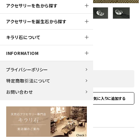
アクセサリーを色から探す
アクセサリーを誕生石から探す
170pt
キラリ石について
天然石勾玉ペンダント 水晶
1,760円(税込)
INFORMATIOM
プライバシーポリシー
SOLD OUT
特定商取引法について
お問い合わせ
favorite
お問い合わせ
型番:
p-35
在庫状況:
在庫 0 個 売切れ中