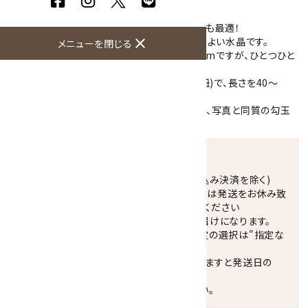
物として身に着けられていたそうです。
水晶は特に万能の強運石とも云われお守りにも最適！
内部には霧やクラックが入りますが、透明度のよい水晶です。
close
メニューを閉じる
こちらの勾玉の大きさは約 縦30mm、横20mmですが、ひとつひと
つ若干異なります。
ペンダントの紐は黒のワックスコード(蝋引き紐)で、長さを40～
65cmくらいまで自由自在に調節できます。
※天然石のためそれぞれ模様が異なりますが、写真と同質の勾玉
をお届けいたします。
発送につきまして
正午までのご注文で当日発送致します。(振込み決済を除く)
休業日(水曜日、第1．3木曜日)と臨時休業日は発送をお休み致
します。 営業日カレンダー(左下段)をご確認ください
配達ご希望日がない場合は、最短日でのお届けになります。
※最短でのお届けをご希望の場合、時間指定の選択は"指定な
し"をおすすめします。
お届けの地域によっては、時間帯を指定されますと発送日の
翌々日配送になります。
ご不明な点はお気軽にお問い合わせください。