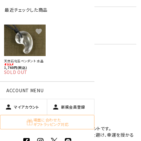
最近チェックした商品
天然石勾玉 特集
ロッククリスタル
キーワード:
4月 水晶・モルガナイト
favorite
白
天然石勾玉ペンダント 水晶
特定商取引法に基づく表記 (返品など)
1,760円(税込)
SOLD OUT
この商品を友達に教える
買い物を続ける
ACCOUNT MENU
person
person
マイアカウント
新規会員登録
商品説明
場面に合わせた
ギフトラッピング対応
勾玉(まが玉)の形に加工された水晶のペンダントです。
一説では勾玉は古来、胎児の形を象徴し、魔を避け、幸運を授かる