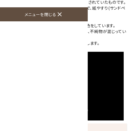
本来はサンドブラストなどの研磨用として使用されていたものです。
ガーネットのモース硬度は6.5～ 7.5と硬いので、紙やすり(サンドペ
close
ーパー)としても利用されています。
メニューを閉じる
こちらの詰め合わせはとても細かい結晶で茶色をしています。
ひとつひとつ注意して袋詰めをしておりますが、不純物が混じってい
る場合がございます。
ご使用方法によっては一度水洗いをお願い致します。