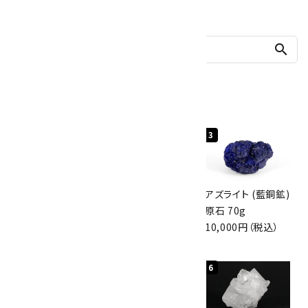
他の商品を探す
search
人気ランキング
1
2
3
グリーンアポフィラ
ボルダーオパール
アズライト (藍銅鉱)
イト(魚眼石) 原石
原石 40.4g
原石 70g
3.1g
4,000円（税込）
10,000円（税込）
2,000円（税込）
4
5
6