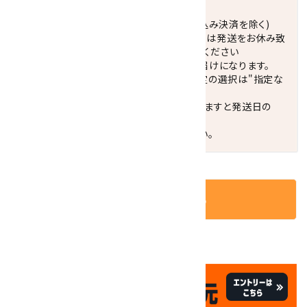
発送につきまして
正午までのご注文で当日発送致します。(振込み決済を除く)
休業日(水曜日、第1．3木曜日)と臨時休業日は発送をお休み致
します。 営業日カレンダー(左下段)をご確認ください
配達ご希望日がない場合は、最短日でのお届けになります。
※最短でのお届けをご希望の場合、時間指定の選択は"指定な
し"をおすすめします。
お届けの地域によっては、時間帯を指定されますと発送日の
翌々日配送になります。
ご不明な点はお気軽にお問い合わせください。
カートに入れる
✦
✦
祝☆サイトオープン17周年
✦