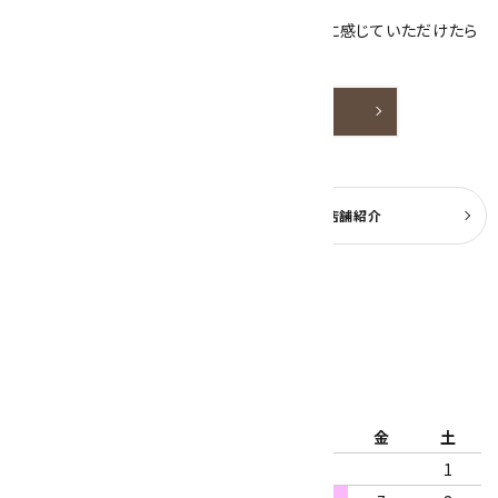
ております。
天然石アクセサリーと原石をより身近なものに感じていただけたら
嬉しいです。
詳しく見る
よくある質問
実店舗紹介
公式ブログ
2026年8月
日
月
火
水
木
金
土
1