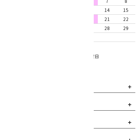
2
3
4
5
6
7
8
9
10
11
12
13
14
15
16
17
18
19
20
21
22
23
24
25
26
27
28
29
30
31
営業時間：10:00～18:00
定休日：水曜日、第1・3木曜日
■
・・・休業日
お支払い方法について
payment
送料・配送について
local_shipping
返品について
replay