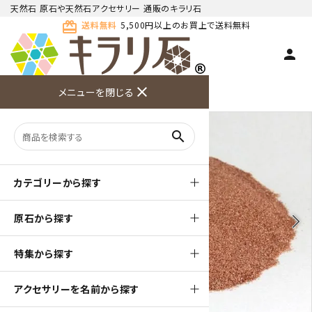
天然石 原石や天然石アクセサリー 通販のキラリ石
card_giftcard
送料無料
5,500円以上のお買上で送料無料
person
TOP
天然石 原石
ガーネット(柘榴石) 原石
close
メニューを閉じる
商品検索
カート(
0
)
お問い合
利用ガイ
メニュー
わせ
ド
search
カテゴリーから探す
原石から探す
arrow_back_ios
arrow_forward_ios
特集から探す
アクセサリーを名前から探す