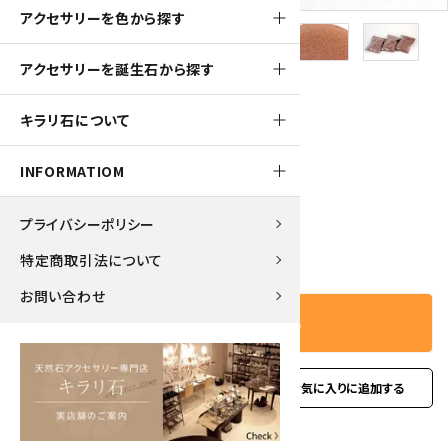
アクセサリーを色から探す
アクセサリーを誕生石から探す
50pt
キラリ石について
ガーネット 砂状 詰め合わせ 300g
550円(税込)
INFORMATIOM
プライバシーポリシー
－
＋
数量
特定商取引法について
お問い合わせ
カートに入れる
favorite
お問い合わせ