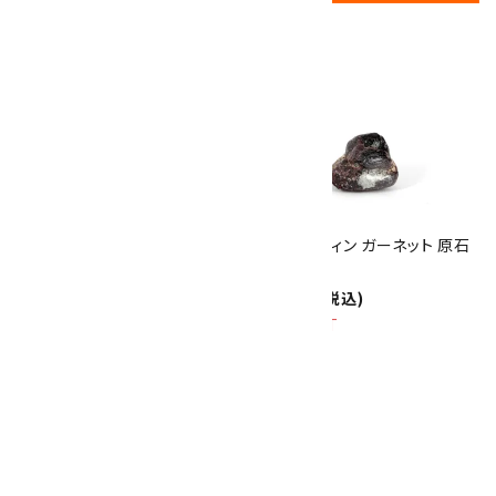
17
✦
th
ありがとうキャンペーン
関連商品
10倍
キラリ石ポイント
!!
8/31
迄!
アルマンディン ガーネット 原石
アルマンディン ガーネット 原石
27.0g
17.6g
1,450円(税込)
1,000円(税込)
SOLD OUT
ガーネット 丸玉 120mm