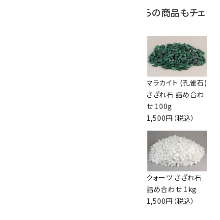
この商品を見ている人はこちらの商品もチェ
ックしています
ガーネット 原石 詰
スペサルティン ガ
マラカイト (孔雀石)
め合わせ 100g
ーネット 結晶 65g
さざれ石 詰め合わ
330円（税込）
5,550円（税込）
せ 100g
1,500円（税込）
ルビーインゾイサイ
スペサルティン ガ
クォーツ さざれ石
ト さざれ石 詰め合
ーネット 原石
詰め合わせ 1kg
わせ 200g
27.8g
1,500円（税込）
1,210円（税込）
2,400円（税込）