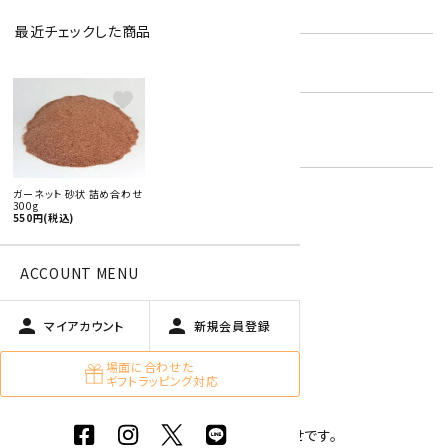
型番:
ast-gnt-01
最近チェックした商品
在庫状況:
残り11です
favorite
天然石 詰め合わせ
キーワード:
天然石原石 詰め合わせ
ガーネット 砂状 詰め合わせ
300g
550円(税込)
特定商取引法に基づく表記 (返品など)
この商品を友達に教える
ACCOUNT MENU
買い物を続ける
person
person
マイアカウント
新規会員登録
場面に合わせた
商品説明
ギフトラッピング対応
砂状タイプのガーネット(柘榴石)の詰め合わせです。