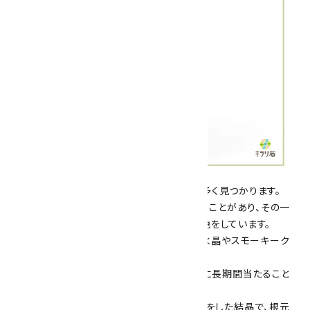
スモーキークォーツは、火成岩や花崗岩で多く見つかります。
花崗岩は内部に微量な放射線を含んでいることがあり、その一
帯で成長した石英は、しばしばスモーキー色をしています。
日本でも岐阜県の蛭川村の花崗岩より黒水晶やスモーキーク
ォーツが産出していました。
また、200から300度以上の高温や紫外線に長期間当たること
で色が薄くなることもあります。
こちらの写真のスモーキークォーツは柱状をした結晶で、根元