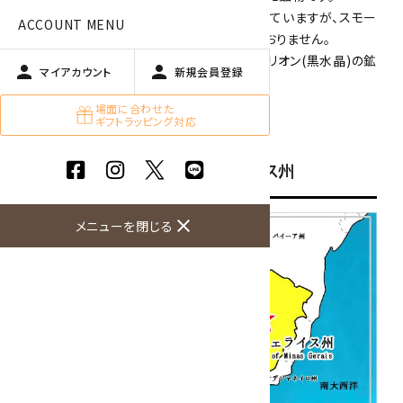
真っ黒の水晶は、モリオン(黒水晶)と呼ばれていますが、スモー
ACCOUNT MENU
キークォーツとの境目は、はっきりとはしておりません。
モリオン(黒水晶)の鉱物解説はこちらの「
モリオン(黒水晶)の鉱
person
person
マイアカウント
新規会員登録
物解説
」をご覧ください。
場面に合わせた
ギフトラッピング対応
産
地のブラジル ミナスジェライス州
close
メニューを閉じる