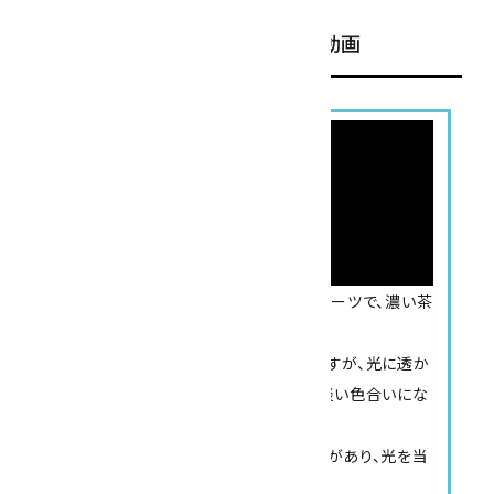
ス
モーキークォーツ(煙水晶)の動画
YouTube
こちらはクラスター状のスモーキークォーツで、濃い茶
色をしています。
表面に茶色の他の鉱物が付着していますが、光に透か
して見ると全体的に薄っすらと透けて淡い色合いにな
ります。
柱面には彫りの深い条線が入った部分があり、光を当
てると独特な光の反射があります。