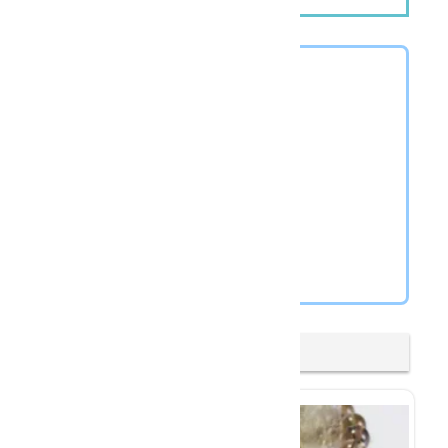
【鉱物データ】
スモーキークォーツ / Smoky Quartz
和名：煙水晶又は茶水晶
分類：珪酸塩鉱物
モース硬度：7
劈開：無し
断口：貝殻状
光沢：ガラス光沢
結晶構造：三方晶形
比重：2.7
産地：ブラジル ミナスジェライス州
【関連商品】