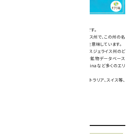
つづいて、産地です。
ブラジル連邦共和国のミナスジェライス州です。
世界有数の鉱物を産出するミナスジェライス州で、この州の名
前は鉱産資源が豊富なため「万人の鉱山」を意味しています。
こちらのスモーキークォーツの産地は、ミナスジェライス州のど
このエリアかはわかりませんが、オンライン鉱物データベース
の"mindat"によるとAracuaiやDiamantinaなど多くのエリ
アから産出します。
また、ブラジル産以外にもアメリカやオーストラリア、スイス等、
多くの産地で産出します。
形
状や特徴