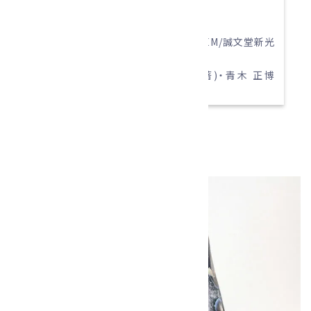
日：2021年6月18日
・岩石と宝石の大図鑑―ROCK and GEM/誠文堂新光
社
ロナルド・ルイス ボネウィッツ(著)・青木 正博
(訳)ISBN：978-4416807002