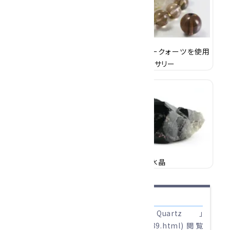
スモーキークォーツ
スモーキークォーツを使用
したアクセサリー
モリオン(黒水晶)
蛭川産黒水晶
【参考文献】
・Mindat 「Smoky Quartz」
(https://www.mindat.org/min-3689.html) 閲覧