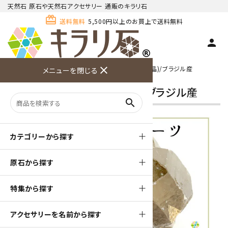
天然石 原石や天然石アクセサリー 通販のキラリ石
card_giftcard
送料無料
5,500円以上のお買上で送料無料
person
ホーム
>
鉱物解説一覧
> スモーキークォーツ(煙水晶)/ブラジル産
close
メニューを閉じる
商品検索
カート(
0
)
お問い合
利用ガイ
メニュー
わせ
ド
スモーキークォーツ(煙水晶)/ブラジル産
search
カテゴリーから探す
原石から探す
特集から探す
アクセサリーを名前から探す