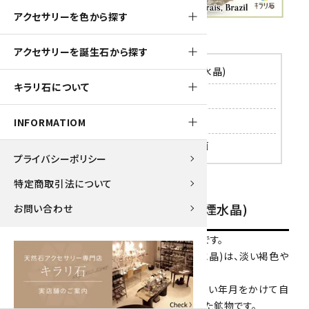
アクセサリーを色から探す
アクセサリーを誕生石から探す
1.ブラジル産スモーキークォーツ(煙水晶)
キラリ石について
2.産地のブラジル ミナスジェライス州
3.形状や特徴
INFORMATIOM
4.スモーキークォーツ(煙水晶)の動画
プライバシーポリシー
特定商取引法について
ブ
ラジル産スモーキークォーツ(煙水晶)
お問い合わせ
ブラジル産のスモーキークォーツ(煙水晶)です。
スモーキークォーツ(和名：煙水晶又は茶水晶)は、淡い褐色や
黒っぽい水晶質の鉱物です。
水晶に混入したわずかなアルミニウムが長い年月をかけて自
然界の放射線を受けることで淡褐色になった鉱物です。