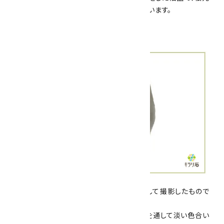
部分にはベージュ色をした長石が共生しています。
こちらは、スモーキークォーツを光に透かして撮影したもので
す。
真っ黒な結晶では無いため、薄っすらと光を通して淡い色合い