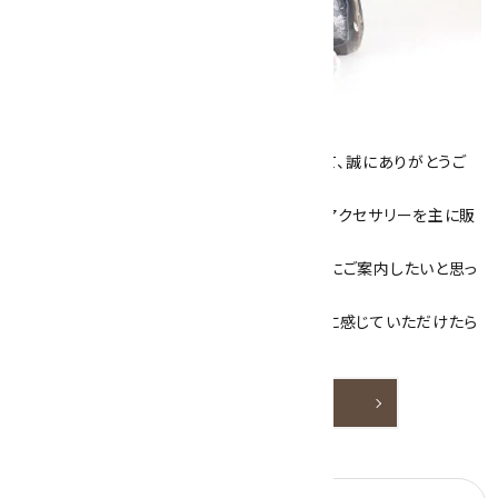
キラリ石について
数あるショップより、当店にお越し下さいまして、誠にありがとうご
ざいます！
当サイトは、天然石原石や天然石を使用したアクセサリーを主に販
売しています。
素敵な色や模様が魅力的な天然石を お客様にご案内したいと思っ
ております。
天然石アクセサリーと原石をより身近なものに感じていただけたら
嬉しいです。
詳しく見る