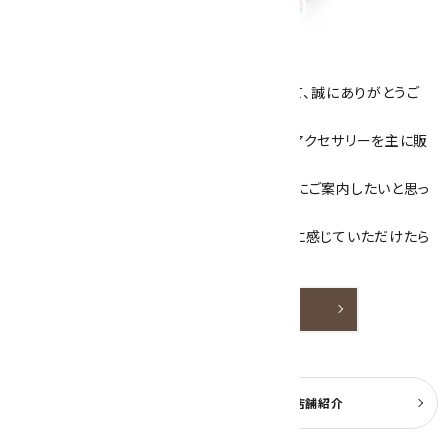
キラリ石について
数あるショップより、当店にお越し下さいまして、誠にありがとうご
ざいます！
当サイトは、天然石原石や天然石を使用したアクセサリーを主に販
売しています。
素敵な色や模様が魅力的な天然石を お客様にご案内したいと思っ
ております。
天然石アクセサリーと原石をより身近なものに感じていただけたら
嬉しいです。
詳しく見る
よくある質問
実店舗紹介