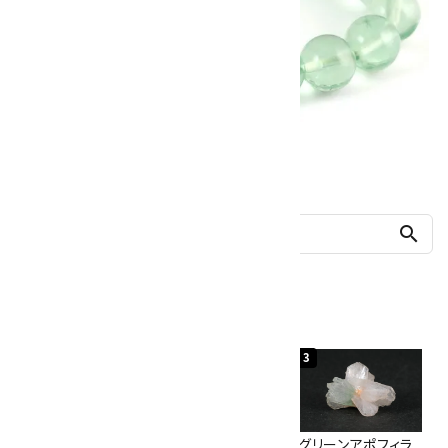
他の商品を探す
search
人気ランキング
1
2
3
佐渡の赤玉石 原石
ボルダーオパール
グリーンアポフィラ