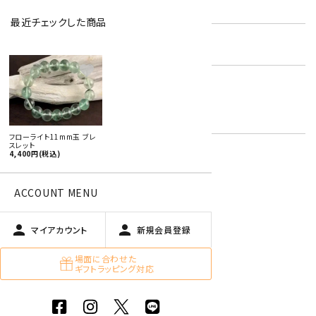
型番:
gbl-188
最近チェックした商品
在庫状況:
残り1です
favorite
男性用ブレスレット
キーワード:
女性おすすめアクセサリー
フローライト
フローライト11mm玉 ブレ
スレット
4,400円(税込)
特定商取引法に基づく表記 (返品など)
ACCOUNT MENU
この商品を友達に教える
買い物を続ける
person
person
マイアカウント
新規会員登録
場面に合わせた
ギフトラッピング対応
商品説明