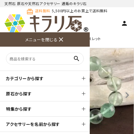
天然石 原石や天然石アクセサリー 通販のキラリ石
card_giftcard
送料無料
5,500円以上のお買上で送料無料
person
TOP
天然石ブレスレット
close
シンプル１色 ブレスレット
メニューを閉じる
商品検索
カート(
0
)
お問い合
利用ガイ
メニュー
わせ
ド
search
カテゴリーから探す
原石から探す
arrow_back_ios
arrow_forward_ios
特集から探す
アクセサリーを名前から探す