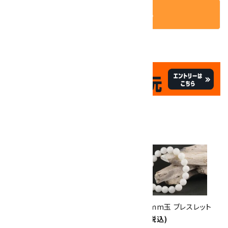
カートに入れる
✦
✦
祝☆サイトオープン17周年
✦
17
✦
th
ありがとうキャンペーン
関連商品
10倍
キラリ石ポイント
!!
8/31
迄!
ルビー7mm ブレスレット
和田玉10mm玉 ブレスレット
85,000円(税込)
4,500円(税込)