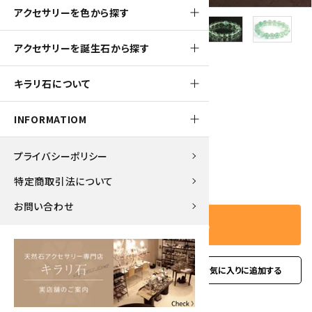
アクセサリーを色から探す
アクセサリーを誕生石から探す
440pt
キラリ石について
フローライト11mm玉 ブレスレット
4,400円(税込)
INFORMATIOM
プライバシーポリシー
－
＋
数量
特定商取引法について
お問い合わせ
カートに入れる
favorite
お問い合わせ