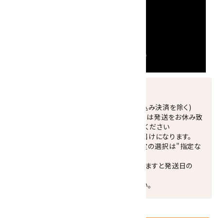
発送につきまして
正午までのご注文で当日発送致します。(振込み決済を除く)
休業日(水曜日、第1．3木曜日)と臨時休業日は発送をお休み致
します。 営業日カレンダー(左下段)をご確認ください
配達ご希望日がない場合は、最短日でのお届けになります。
※最短でのお届けをご希望の場合、時間指定の選択は"指定な
し"をおすすめします。
お届けの地域によっては、時間帯を指定されますと発送日の
翌々日配送になります。
ご不明な点はお気軽にお問い合わせください。