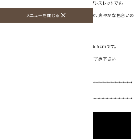
グリーンフローライトの11mm玉をつなげたブレスレットです。
close
メニューを閉じる
淡いアップルグリーン色のフローライト(蛍石)で、爽やかな色合いの
ブレスレットになります。
1色のシンプルなタイプです。
ゴムを通してありますので着けはずしが簡単！
サイズはワンサイズ、ブレスレットの内径は約16.5cmです。
1点ものになり、写真の現物をお届けします。
表面に石目による凹みがある玉もあります。ご了承下さい
ブレスレットサイズの選び方はこちら！！
【使用天然石 】
フローライト
11mm