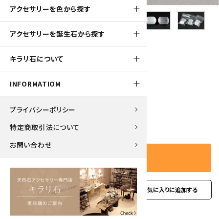
アクセサリーを色から探す
アクセサリーを誕生石から探す
150pt
キラリ石について
セレナイト 磨き石 2個セット 50g
1,540円(税込)
INFORMATIOM
プライバシーポリシー
－
＋
数量
特定商取引法について
お問い合わせ
カートに入れる
favorite
お問い合わせ