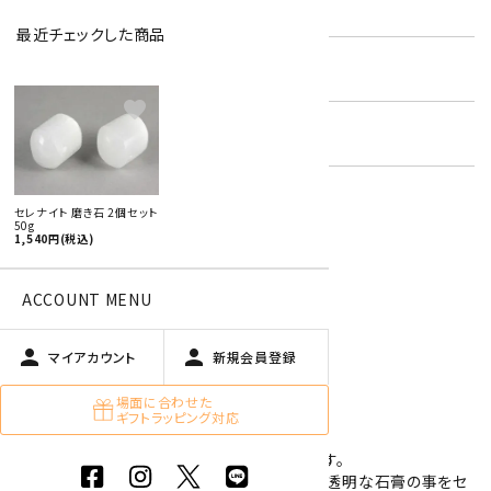
型番:
ast-sel-01
最近チェックした商品
在庫状況:
残り6です
favorite
キーワード:
天然石 詰め合わせ
セレナイト 磨き石 2個セット
50g
特定商取引法に基づく表記 (返品など)
1,540円(税込)
この商品を友達に教える
買い物を続ける
ACCOUNT MENU
person
person
マイアカウント
新規会員登録
商品説明
場面に合わせた
ギフトラッピング対応
モロッコ産のセレナイトの磨き石 2個セットです。
セレナイトは石膏(ジプサム)の一種で、白や半透明な石膏の事をセ