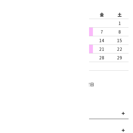
2026年8月
日
月
火
水
木
金
土
1
2
3
4
5
6
7
8
9
10
11
12
13
14
15
16
17
18
19
20
21
22
23
24
25
26
27
28
29
30
31
営業時間：10:00～18:00
定休日：水曜日、第1・3木曜日
■
・・・休業日
お支払い方法について
payment
送料・配送について
local_shipping