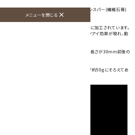
レナイトと呼んでいます。
その中でもこちらは絹の様な光沢があるサテンスパー(繊維石膏)
close
メニューを閉じる
に近い石になります。
こちらのセレナイトは両端が丸くなった円柱状に加工されています。
細い繊維の様な結晶によって表面にはキャッツアイ効果が現れ、動
かすと光の筋が動いて綺麗です。
大小大きさの異なる磨き石が入っていますが、長さが30mm前後の
ものが2つ、袋に入っています。
天然石の為、大きさや形が写真と異なりますが約50gにそろえてあ
ります。