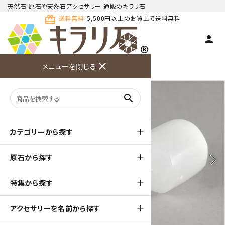
天然石 原石や天然石アクセサリー 通販のキラリ石
card_giftcard
送料無料
5,500円以上のお買上で送料無料
person
TOP
天然石 原石
その他 天然石
close
メニューを閉じる
商品検索
カート(
0
)
お問い合
利用ガイ
メニュー
わせ
ド
search
カテゴリーから探す
原石から探す
arrow_back_ios
arrow_forward_ios
特集から探す
アクセサリーを名前から探す