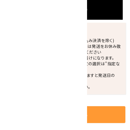
発送につきまして
正午までのご注文で当日発送致します。(振込み決済を除く)
休業日(水曜日、第1．3木曜日)と臨時休業日は発送をお休み致
します。 営業日カレンダー(左下段)をご確認ください
配達ご希望日がない場合は、最短日でのお届けになります。
※最短でのお届けをご希望の場合、時間指定の選択は"指定な
し"をおすすめします。
お届けの地域によっては、時間帯を指定されますと発送日の
翌々日配送になります。
ご不明な点はお気軽にお問い合わせください。
カートに入れる