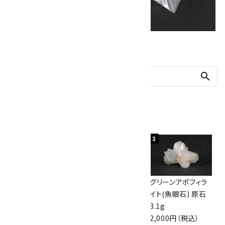
他の商品を探す
search
人気ランキング
1
2
3
佐渡の赤玉石 原石
ボルダーオパール
グリーンアポフィラ
磨き 128g
原石 40.4g
イト(魚眼石) 原石
3,000円（税込）
4,000円（税込）
3.1g
2,000円（税込）