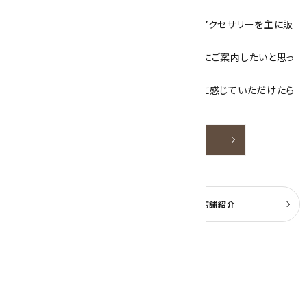
ざいます！
当サイトは、天然石原石や天然石を使用したアクセサリーを主に販
売しています。
素敵な色や模様が魅力的な天然石を お客様にご案内したいと思っ
ております。
天然石アクセサリーと原石をより身近なものに感じていただけたら
嬉しいです。
詳しく見る
よくある質問
実店舗紹介
公式ブログ