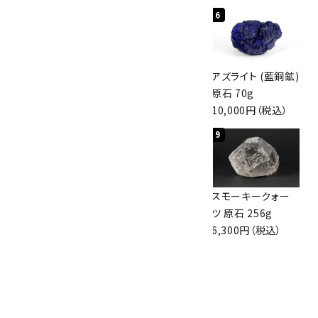
4
5
6
アポフィライト (魚
桜瑪瑙 丸玉
アズライト (藍銅鉱)
眼石) 原石 56g
47mm
原石 70g
3,000円（税込）
3,800円（税込）
10,000円（税込）
7
8
9
ボルダーオパール
アポフィライト (魚
スモーキークォー
原石 36.5g
眼石) 原石 39.6g
ツ 原石 256g
3,650円（税込）
2,000円（税込）
6,300円（税込）
10
ボルダーオパール