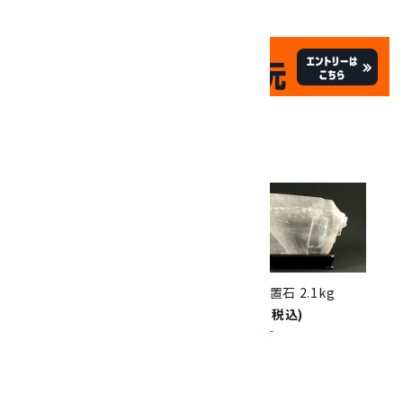
✦
✦
祝☆サイトオープン17周年
✦
17
✦
th
ありがとうキャンペーン
関連商品
10倍
キラリ石ポイント
!!
8/31
迄!
セレナイト 丸玉 64mm
セレナイト 置石 2.1kg
4,500円(税込)
28,000円(税込)
SOLD OUT