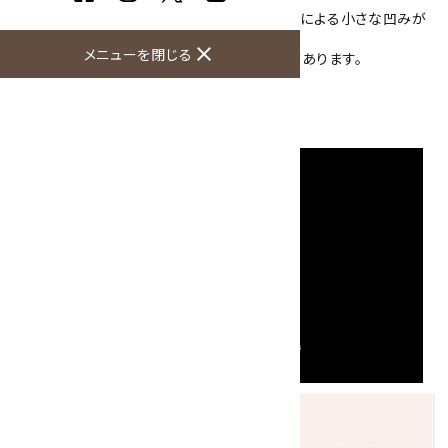
こちらの丸玉は126mmと大きな丸玉で、石目による小さな凹みが
入ってますが研磨により表面はツルツルです。
close
メニューを閉じる
波のような個性的な模様をしており、存在感があります。
丸玉と一緒に台が付きます。
直径：126mm 2510g
発送につきまして