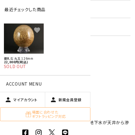
在庫状況:
在庫 0 売切れ中
最近チェックした商品
キーワード:
天然石 丸玉 特集
favorite
特定商取引法に基づく表記 (返品など)
鍾乳石 丸玉 126mm
22,000円(税込)
この商品を友達に教える
SOLD OUT
買い物を続ける
ACCOUNT MENU
商品説明
person
person
マイアカウント
新規会員登録
場面に合わせた
鍾乳石の丸玉です。
ギフトラッピング対応
鍾乳石は洞窟内の炭酸カルシウムを多く含む地下水が天井から滲
み出し、長い年月を経て成長した石灰岩です。