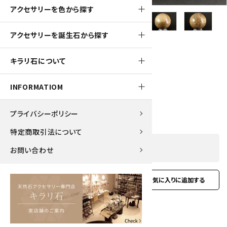
アクセサリーを色から探す
アクセサリーを誕生石から探す
2200pt
キラリ石について
鍾乳石 丸玉 126mm
INFORMATIOM
22,000円(税込)
プライバシーポリシー
特定商取引法について
SOLD OUT
お問い合わせ
favorite
お問い合わせ
型番:
stalas-01