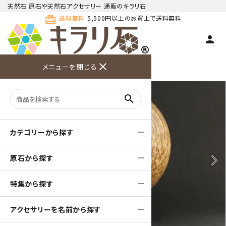
天然石 原石や天然石アクセサリー 通販のキラリ石
card_giftcard
送料無料
5,500円以上のお買上で送料無料
person
TOP
天然石 原石
その他 天然石
close
メニューを閉じる
商品検索
カート(
0
)
お問い合
利用ガイ
メニュー
わせ
ド
search
カテゴリーから探す
原石から探す
arrow_back_ios
arrow_forward_ios
特集から探す
アクセサリーを名前から探す