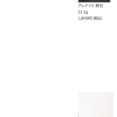
ループタイ フレーム
ソーダライト 磨き
プレナイト 原石
付き ブルーレース
石 詰め合わせ
21.1g
アゲート(カット)
100g
1,800円（税込）
10,000円（税込）
1,100円（税込）
佐渡の赤玉石 原石
磨き 128g
3,000円（税込）