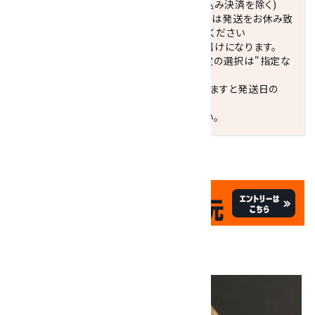
正午までのご注文で当日発送致します。(振込み決済を除く)
休業日(水曜日、第1．3木曜日)と臨時休業日は発送をお休み致
します。 営業日カレンダー(左下段)をご確認ください
配達ご希望日がない場合は、最短日でのお届けになります。
※最短でのお届けをご希望の場合、時間指定の選択は"指定な
し"をおすすめします。
お届けの地域によっては、時間帯を指定されますと発送日の
翌々日配送になります。
ご不明な点はお気軽にお問い合わせください。
✦
✦
祝☆サイトオープン17周年
✦
17
✦
th
ありがとうキャンペーン
画像一覧
10倍
キラリ石ポイント
!!