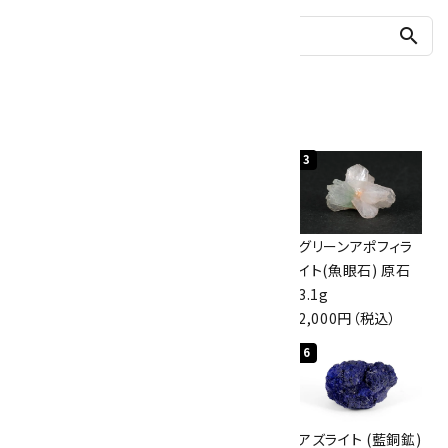
search
人気ランキング
1
2
3
佐渡の赤玉石 原石
ボルダーオパール
グリーンアポフィラ
磨き 128g
原石 40.4g
イト(魚眼石) 原石
3,000円（税込）
4,000円（税込）
3.1g
2,000円（税込）
4
5
6
アポフィライト (魚
桜瑪瑙 丸玉
アズライト (藍銅鉱)