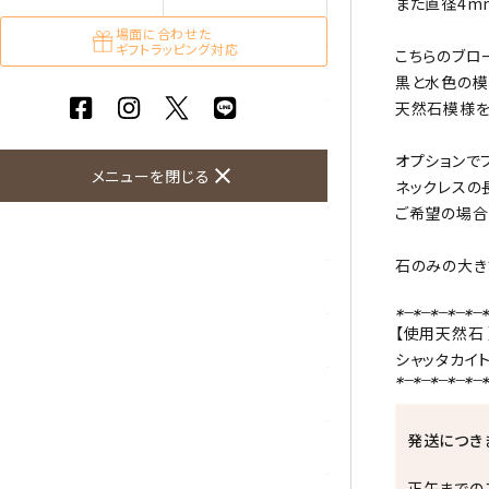
また直径4m
ガーネット
場面に合わせた
ギフトラッピング対応
こちらのブロ
化石（フォッシル）
黒と水色の模
天然石模様を
カルサイト
オプションで
close
メニューを閉じる
菊花石
ネックレスの
ご希望の場合
黒水晶
石のみの大き
クリソコラ
【使用天然石 
クリソプレーズ
シャッタカイ
クンツァイト
発送につき
K2ブルー
正午までの