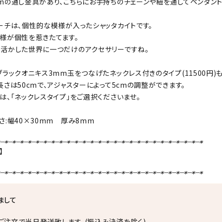
mの通し金具があり、こちらにお手持ちのチェーンや紐を通してペンダン
ーチは、個性的な模様が入ったシャッタカイトです。
様が個性を惹きたてます。
活かした世界に一つだけのアクセサリーですね。
ブラックオニキス3mm玉をつなげたネックレス付きのタイプ(11500円)も
長さは50cmで、アジャスターによって5cmの調整ができます。
は、「ネックレスタイプ」をご選択くださいませ。
さ:幅40×30mm 厚み8mm
】
ト
まして
ご注文で当日発送致します。(振込み決済を除く)