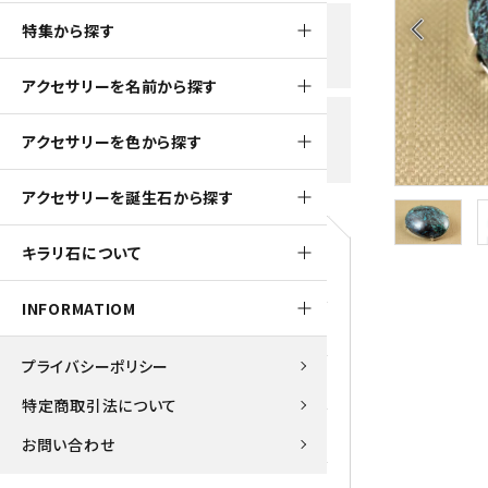
黒水晶
arrow_back_ios
特集から探す
新規会員登録で
大きいサイズの原石
国産 
500ptプレゼント
K2ブルー
アクセサリーを名前から探す
たまご形 特集
ピラミ
スピネル / パーガサイト
送料全国一律700円
アクセサリーを色から探す
5,500円(税込)以上ご購入で
美石 特集
ルース
送料無料
ターコイズ (トルコ石)
アクセサリーを誕生石から探す
パイライト
1月 Ja
キラリ石について
原石
ブルーレースアゲート
5月 Ma
INFORMATIOM
マラカイト
アクアマリン
9月 Se
プライバシーポリシー
ラピスラズリ
アゲート
特定商取引法について
ローズクォーツ
アズライト
お問い合わせ