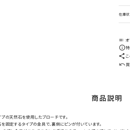
在庫状
オ
toc
特
こ
買
商品説明
イプの天然石を使用したブローチです。
石を固定するタイプの金具で、裏側にピンが付いています。