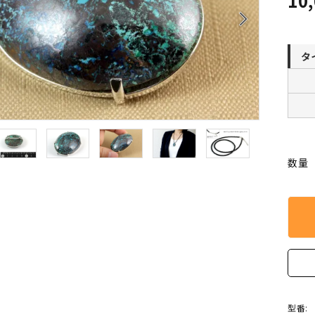
10
クリソコラ
クリソプレ
arrow_forward_ios
原石/アクセサリー
丸玉 特集
シトリン
ジャスパー
White
Green
タ
ッド型 特集
ハート形 特集
スモーキークォーツ
セレスタイ
Gray
Brown
 特集
鉱物解説
タイガーアイ/ホークアイ
トパーズ
翡翠
ピンクオパ
n
2月 Feb
数量
フローライト
ヘミモルフ
y
6月 Jun
ムーンストーン
モスアゲー
p
10月 Oct
ラブラドライト
ルチルクォ
ロードクロサイト
その他天然
型番: