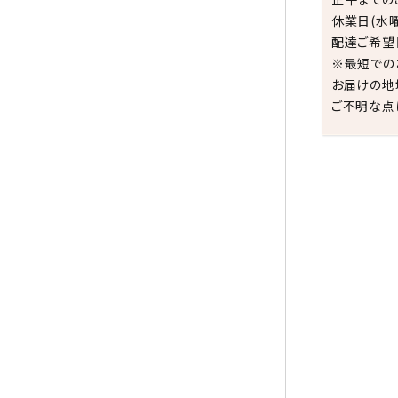
シトリン
休業日(水
配達ご希望
ジャスパー
※最短での
お届けの地
水晶
ご不明な点
スピネル
スモーキークォーツ
祝☆
セレスタイト
ソーダライト
ターコイズ (トルコ石)
タイガーアイ/ホークアイ