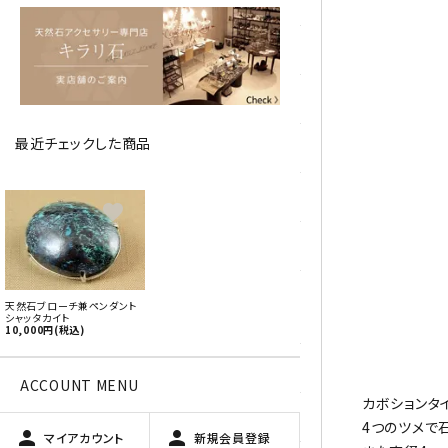
アベチュリン
アマゾナイト
アメジスト
最近チェックした商品
アラゴナイト
エメラルド
favorite
オパール
オブシディアン（黒曜石/十勝
天然石ブローチ兼ペンダント
石）
シャッタカイト
10,000円(税込)
ガーデンクォーツ
ACCOUNT MENU
カボションタ
カーネリアン
4つのツメで
person
person
マイアカウント
新規会員登録