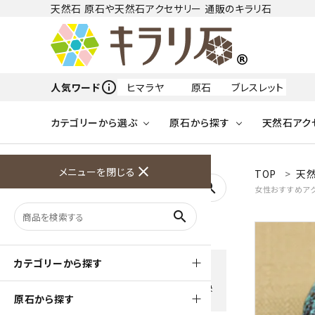
天然石 原石や天然石アクセサリー 通販のキラリ石
info_outline
人気ワード
ヒマラヤ
原石
ブレスレット
カテゴリーから選ぶ
原石から探す
天然石アク
フリーワードから探す
close
メニューを閉じる
TOP
天然
アクアマリン
search
女性おすすめア
天然石 原石
天然石
ア行
search
アマゾナイト
原石
ループタイ
ペンダント
誕生石
ワイヤーアクセサリー
天然石
ハ行
オパール
豊富な決済方法
カテゴリーから探す
クレジットカード・PayPay ・
天然石 ブローチ
和小物
ガーネット
Amzon Payなどお好きな 決
原石から探す
済方法を選択できます