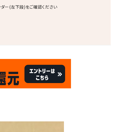
ンダー(左下段)をご確認ください
。
キャンペーン
8/31
倍
迄!
!!