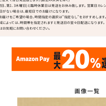
曜日、第1．3木曜日)と臨時休業日は発送をお休み致します。 営業日カレ
日がない場合は、最短日でのお届けになります。
お届けをご希望の場合、時間指定の選択は"指定なし"をおすすめします
域によっては、時間帯を指定されますと発送日の翌々日配送になります。
はお気軽にお問い合わせください。
✦
✦
17
✦
✦
サイトオープン17周年
ありがとう
th
10
キラリ石ポイント
画像一覧