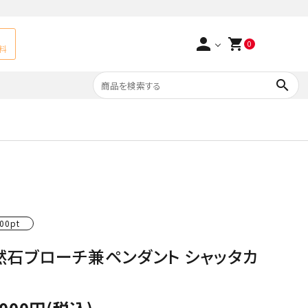
person
shopping_cart
0
料
search
よくあるご質問
アベチュリン
実店舗情報
天然石ペンダント
サ行
タ行
ト
エメラルド
00pt
つまみ細工×天然石
ラ行
ォーツ
カーネリアン
然石ブローチ兼ペンダント シャッタカ
多用途天然石
ト
菊花石
Yellow