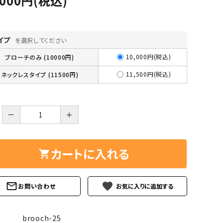
,000円(税込)
ーズ
クンツァイト
ポイント 特集
水晶
Black
イプ
を選択してください
勾玉 特集
ト
ソーダライト
10,000円(税込)
ブローチのみ (10000円)
Mix
石言葉辞典
11,500円(税込)
ネックレスタイプ (11500円)
トルマリン
ール
ブラッドストーン
3月 Mar
4月 Ap
－
＋
ァイト
ボツワナアゲート
7月 Jul
8月 A
ト
ユナカイト
カートに入れる
11月 Nov
12月 
ーツ
ルビー
favorite
お問い合わせ
石
brooch-25