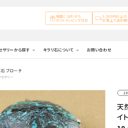
場面に合わせた
5,500円以上の
ギフトラッピング対応
お買上で送料無
セサリーから探す
キラリ石について
お問い合わせ
石 ブローチ
アズライト
キラリ石について
お客様の声
アゲート
クセサリー
ブレスレット
天然石ループタイ
カ行
アメジスト
キラリ石ポイントに
公式ブログ
アラゴナイ
10
ついて
ネックレス
天然石ピアス
マ行
オブシディアン
ガーデンク
天
天然石置き飾り
イ
化石
カルサイト
Blue
Pink