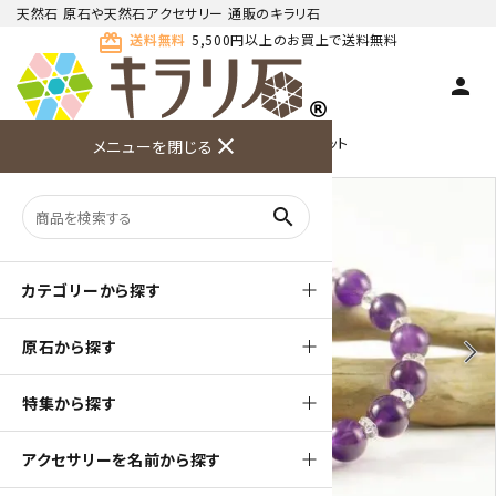
天然石 原石や天然石アクセサリー 通販のキラリ石
card_giftcard
送料無料
5,500円以上のお買上で送料無料
person
TOP
天然石ブレスレット
close
水晶入りブレスレット
メニューを閉じる
商品検索
カート(
0
)
お問い合
利用ガイ
メニュー
わせ
ド
search
カテゴリーから探す
原石から探す
arrow_back_ios
arrow_forward_ios
特集から探す
アクセサリーを名前から探す