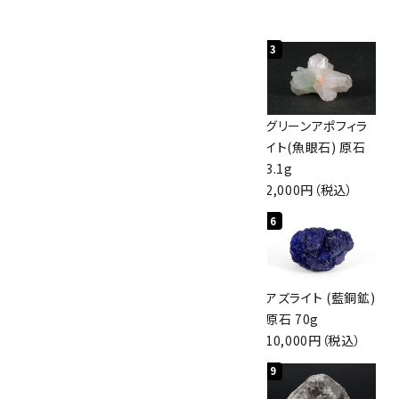
人気ランキング
1
2
3
佐渡の赤玉石 原石
ボルダーオパール
グリーンアポフィラ
磨き 128g
原石 40.4g
イト(魚眼石) 原石
3,000円（税込）
4,000円（税込）
3.1g
2,000円（税込）
4
5
6
アポフィライト (魚
桜瑪瑙 丸玉
アズライト (藍銅鉱)
眼石) 原石 56g
47mm
原石 70g
3,000円（税込）
3,800円（税込）
10,000円（税込）
7
8
9