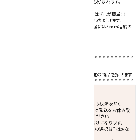
2月の誕生石としても有名で、女性にも男性にも好まれます。
シリコンゴムを通してありますので丈夫で着けはずしが簡単！！
こちらの商品は、ご希望の内径サイズをお選びいただけます。
天然石の個体差や使用する玉数の関係上、内径には5mm程度の
誤差が生じる場合がございます。
ブレスレットサイズの選び方はこちら！！
【使用天然石 】
アメジスト
8mm／水晶平カット20面
天然石名をクリックで、その石を使用している他の商品を探せます
発送につきまして
正午までのご注文で当日発送致します。(振込み決済を除く)
休業日(水曜日、第1．3木曜日)と臨時休業日は発送をお休み致
します。 営業日カレンダー(左下段)をご確認ください
配達ご希望日がない場合は、最短日でのお届けになります。
※最短でのお届けをご希望の場合、時間指定の選択は"指定な
し"をおすすめします。