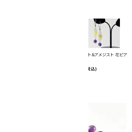
ありがとうキャンペーン
関連商品
10倍
キラリ石ポイント
!!
8/31
迄!
アメジスト6mm玉×水晶平20
アラゴナイト＆アメジスト 花ピア
面カット
ス
3,300円(税込)
1,260円(税込)
SOLD OUT
画像一覧