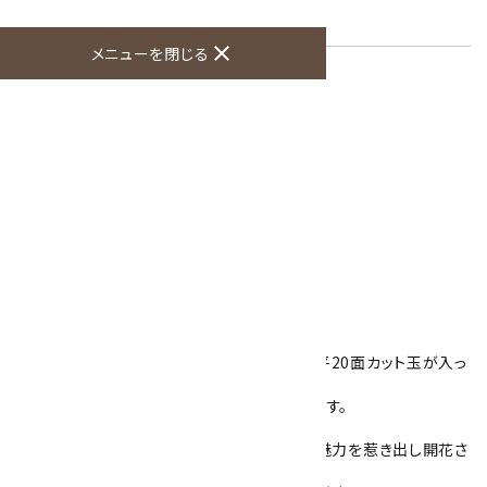
紫色
close
メニューを閉じる
オプションの値段詳細
toc
特定商取引法に基づく表記 (返品など)
この商品を友達に教える
買い物を続ける
商品説明
深い紫色のアメジスト8mm玉の間に水晶の平20面カット玉が入っ
たブレスレットです。
カットした水晶が光を反射しキラキラきれいです。
パワーストーンの中でも人気が高く、「隠れた魅力を惹き出し開花さ
せてくれる石」と言われています。