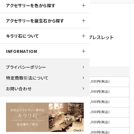
アクセサリーを色から探す
アクセサリーを誕生石から探す
400pt
キラリ石について
アメジスト8mm玉×水晶平20面カット ブレスレット
4,000円(税込)
INFORMATIOM
プライバシーポリシー
内径
を選択してください
特定商取引法について
4,000円(税込)
選択してください
お問い合わせ
4,000円(税込)
約15cm
4,000円(税込)
約16cm
4,000円(税込)
約17cm
4,000円(税込)
約18cm
4,000円(税込)
その他