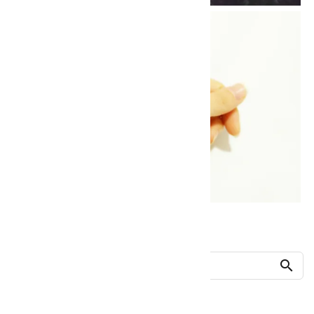
他の商品を探す
search