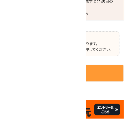
お届けの地域によっては、時間帯を指定されますと発送日の
翌々日配送になります。
ご不明な点はお気軽にお問い合わせください。
【ご確認】
この商品はオプションの選択があります。
ページ上部で選択した後、カートボタンを押してください。
カートに入れる
✦
✦
祝☆サイトオープン17周年
✦
17
✦
th