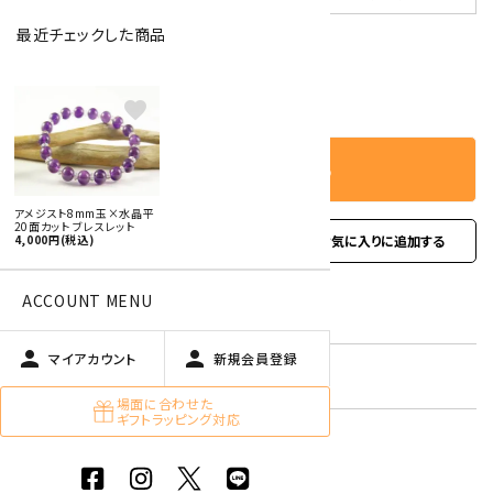
最近チェックした商品
－
＋
数量
favorite
カートに入れる
アメジスト8mm玉×水晶平
20面カット ブレスレット
favorite
4,000円(税込)
お問い合わせ
ACCOUNT MENU
型番:
gbl-22
person
person
マイアカウント
新規会員登録
在庫状況:
残り1です
場面に合わせた
ギフトラッピング対応
女性用ブレスレット
アメジスト【紫水晶】
キーワード:
2月 アメジスト