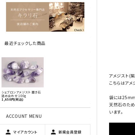
アベチュリン
アマゾナイト
アメジスト
最近チェックした商品
アラゴナイト
エメラルド
favorite
オパール
アメジスト(
こちらはアメ
オブシディアン（黒曜石/十勝
シェブロンアメジスト 磨き石
石）
詰め合わせ 100g
袋には25m
1,650円(税込)
天然石のため
ガーデンクォーツ
います。
ACCOUNT MENU
カーネリアン
person
person
マイアカウント
新規会員登録