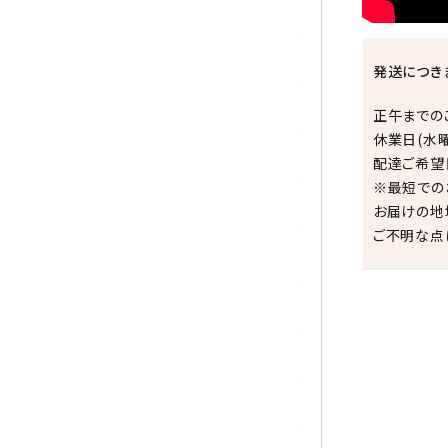
シトリン
ジャスパー
発送につき
水晶
正午までの
休業日(水
スピネル
配達ご希望
※最短での
スモーキークォーツ
お届けの地
ご不明な点
セレスタイト
ソーダライト
ターコイズ (トルコ石)
祝☆
タイガーアイ/ホークアイ