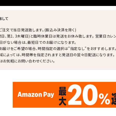
まして
ご注文で当日発送致します。(振込み決済を除く)
曜日、第1．3木曜日)と臨時休業日は発送をお休み致します。 営業日カレ
日がない場合は、最短日でのお届けになります。
お届けをご希望の場合、時間指定の選択は"指定なし"をおすすめします
域によっては、時間帯を指定されますと発送日の翌々日配送になります。
はお気軽にお問い合わせください。
✦
✦
17
✦
✦
サイトオープン17周年
ありがとう
th
10
キラリ石ポイント