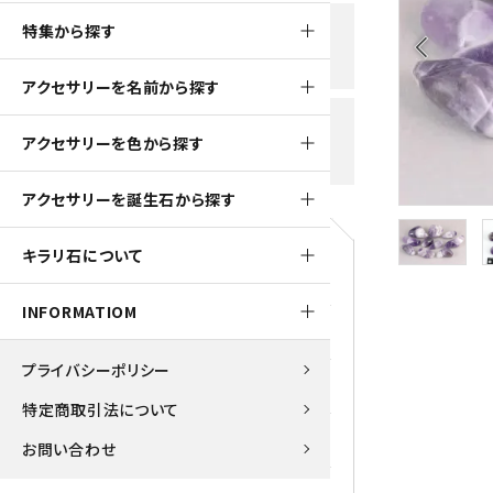
黒水晶
特集から探す
新規会員登録で
大きいサイズの原石
国産 
arrow_back_ios
500ptプレゼント
K2ブルー
アクセサリーを名前から探す
たまご形 特集
ピラミ
スピネル / パーガサイト
送料全国一律700円
アクセサリーを色から探す
5,500円(税込)以上ご購入で
美石 特集
ルース
送料無料
ターコイズ (トルコ石)
アクセサリーを誕生石から探す
パイライト
1月 Ja
キラリ石について
原石
ブルーレースアゲート
5月 Ma
INFORMATIOM
マラカイト
アクアマリン
9月 Se
プライバシーポリシー
ラピスラズリ
アゲート
特定商取引法について
ローズクォーツ
アズライト
お問い合わせ