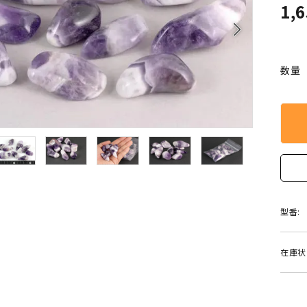
クリソコラ
クリソプレ
1,
原石/アクセサリー
丸玉 特集
arrow_forward_ios
シトリン
ジャスパー
White
Green
ッド型 特集
ハート形 特集
数量
スモーキークォーツ
セレスタイ
Gray
Brown
 特集
鉱物解説
タイガーアイ/ホークアイ
トパーズ
翡翠
ピンクオパ
n
2月 Feb
フローライト
ヘミモルフ
y
6月 Jun
ムーンストーン
モスアゲー
型番:
p
10月 Oct
ラブラドライト
ルチルクォ
在庫状
ロードクロサイト
その他天然