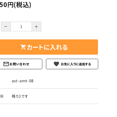
ーズ
クンツァイト
650円(税込)
ポイント 特集
水晶
Black
勾玉 特集
－
＋
ト
ソーダライト
Mix
石言葉辞典
トルマリン
カートに入れる
ール
ブラッドストーン
3月 Mar
4月 Ap
favorite
お問い合わせ
ァイト
ボツワナアゲート
7月 Jul
8月 A
ト
ユナカイト
ast-amt-08
11月 Nov
12月 
ーツ
ルビー
残り1です
況:
石