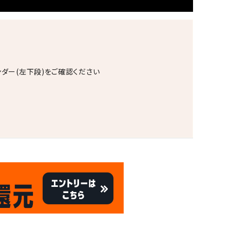
ンダー(左下段)をご確認ください
。
キャンペーン
8/31
倍
迄!
!!