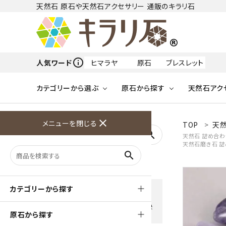
天然石 原石や天然石アクセサリー 通販のキラリ石
info_outline
人気ワード
ヒマラヤ
原石
ブレスレット
カテゴリーから選ぶ
原石から探す
天然石アク
フリーワードから探す
close
メニューを閉じる
TOP
天然
アクアマリン
search
天然石 詰め合わ
天然石磨き石 
天然石 原石
天然石
ア行
search
アマゾナイト
原石
ループタイ
ペンダント
誕生石
ワイヤーアクセサリー
天然石
ハ行
オパール
豊富な決済方法
カテゴリーから探す
クレジットカード・PayPay ・
天然石 ブローチ
和小物
ガーネット
Amzon Payなどお好きな 決
原石から探す
済方法を選択できます