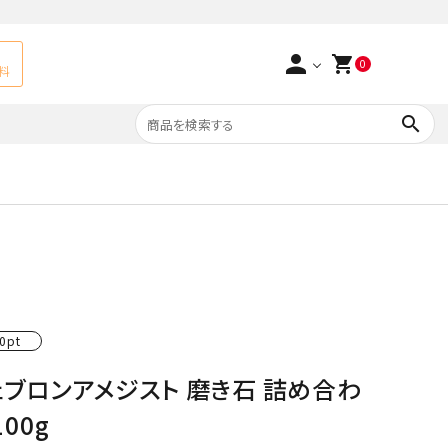
person
shopping_cart
0
料
search
よくあるご質問
アベチュリン
実店舗情報
天然石ペンダント
サ行
タ行
ト
エメラルド
0pt
つまみ細工×天然石
ラ行
ォーツ
カーネリアン
ェブロンアメジスト 磨き石 詰め合わ
多用途天然石
菊花石
100g
Yellow