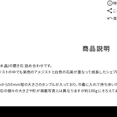
特
こ
買
商品説明
紫水晶)の磨き石 詰め合わせです。
ジストの中でも紫色のアメジストと白色の石英が重なって成長したシェブ
mから50mm程の大きさのタンブルが入っており、巾着に入れて持ち歩い
石の個々の大きさや形が掲載写真とは異なりますが約100gにそろえて