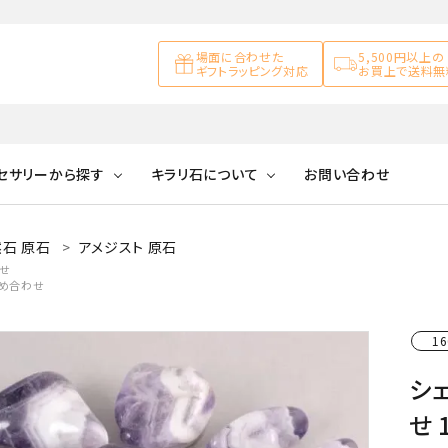
場面に合わせた
5,500円以上の
ギフトラッピング対応
お買上で送料無
セサリーから探す
キラリ石について
お問い合わせ
石 原石
アメジスト 原石
アズライト
キラリ石について
お客様の声
アゲート
せ
詰め合わせ
ブレスレット
天然石ループタイ
カ行
アメジスト
キラリ石ポイントに
公式ブログ
アラゴナイ
ついて
16
ネックレス
天然石ピアス
マ行
オブシディアン
ガーデンク
シ
天然石置き飾り
化石
カルサイト
せ 
Blue
Pink