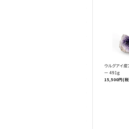
トパーズ
トルマリン
パイライト(黄鉄鉱)
翡翠 (ジェイド)
ピンクオパール
ウルグアイ産
ブラッドストーン
ー 491g
15,500円(
ブルーレースアゲート
フローライト(蛍石)
ヘミモルファイト
ボツワナアゲート