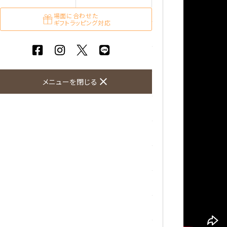
ガーネット
場面に合わせた
ギフトラッピング対応
化石（フォッシル）
カルサイト
close
メニューを閉じる
菊花石
黒水晶
クリソコラ
クリソプレーズ
クンツァイト
K2ブルー