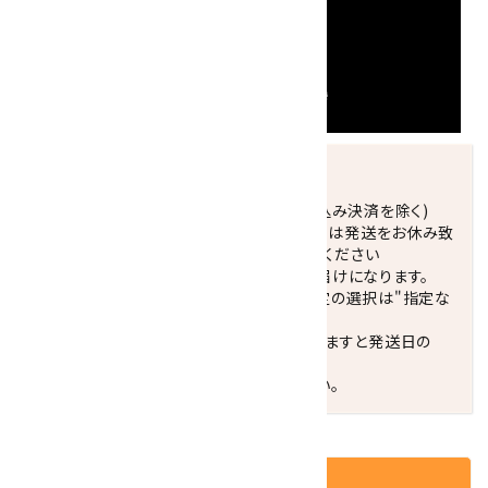
発送につきまして
正午までのご注文で当日発送致します。(振込み決済を除く)
休業日(水曜日、第1．3木曜日)と臨時休業日は発送をお休み致
します。 営業日カレンダー(左下段)をご確認ください
配達ご希望日がない場合は、最短日でのお届けになります。
※最短でのお届けをご希望の場合、時間指定の選択は"指定な
し"をおすすめします。
お届けの地域によっては、時間帯を指定されますと発送日の
翌々日配送になります。
ご不明な点はお気軽にお問い合わせください。