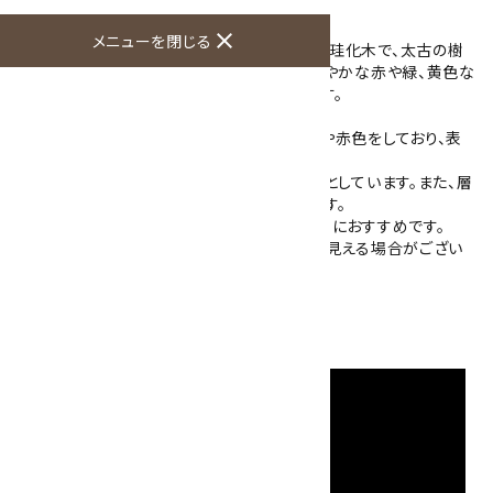
土岐石の原石です。
close
メニューを閉じる
土岐石は、岐阜県東濃地方で産出する希少な珪化木で、太古の樹
木が珪酸化し、さらに碧玉化したものです。鮮やかな赤や緑、黄色な
どの色彩を持ち、独特の美しい模様が特徴です。
こちらの土岐石は鉄分を多く含むことで朱色や赤色をしており、表
面は粗磨きのような肌触りです。
ところどころ小さな穴が空いており、ボコボコとしています。また、層
のような模様が入り個性的な表情をしています。
傷がありますが、木の台がつきますので置飾りにおすすめです。
※ご使用のモニターにより、実際より色が濃く見える場合がござい
ます。
石のみの大きさ：127×88×63mm 1036g
産地：岐阜県