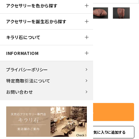
アクセサリーを色から探す
アクセサリーを誕生石から探す
1400pt
キラリ石について
土岐石 原石 1.0kg
INFORMATIOM
14,000円(税込)
プライバシーポリシー
特定商取引法について
－
＋
数量
お問い合わせ
カートに入れる
favorite
お問い合わせ