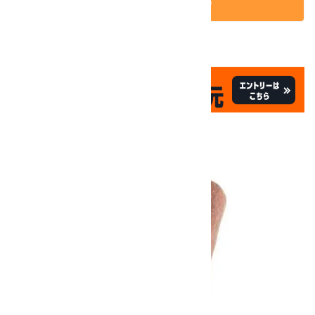
カートに入れる
✦
✦
祝☆サイトオープン17周年
✦
17
✦
th
ありがとうキャンペーン
画像一覧
10倍
キラリ石ポイント
!!
8/31
迄!