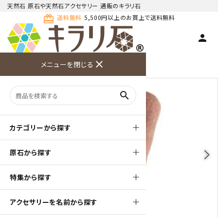
天然石 原石や天然石アクセサリー 通販のキラリ石
card_giftcard
送料無料
5,500円以上のお買上で送料無料
person
TOP
天然石 原石
その他 天然石
close
メニューを閉じる
商品検索
カート(
0
)
お問い合
利用ガイ
メニュー
わせ
ド
search
カテゴリーから探す
原石から探す
arrow_back_ios
arrow_forward_ios
特集から探す
アクセサリーを名前から探す