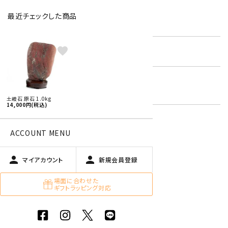
最近チェックした商品
型番:
toki-02
favorite
在庫状況:
残り1です
国産 原石 / アクセサリー
キーワード:
天然石 美石 ・ 置石
土岐石 原石 1.0kg
14,000円(税込)
ACCOUNT MENU
特定商取引法に基づく表記 (返品など)
この商品を友達に教える
person
person
マイアカウント
新規会員登録
買い物を続ける
場面に合わせた
ギフトラッピング対応
商品説明