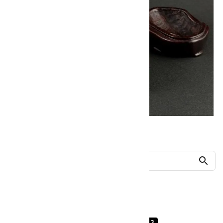
他の商品を探す
search
人気ランキング
1
2
3