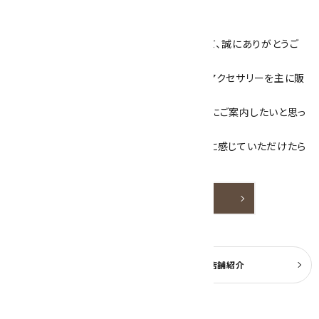
キラリ石について
数あるショップより、当店にお越し下さいまして、誠にありがとうご
ざいます！
当サイトは、天然石原石や天然石を使用したアクセサリーを主に販
売しています。
素敵な色や模様が魅力的な天然石を お客様にご案内したいと思っ
ております。
天然石アクセサリーと原石をより身近なものに感じていただけたら
嬉しいです。
詳しく見る
よくある質問
実店舗紹介
公式ブログ