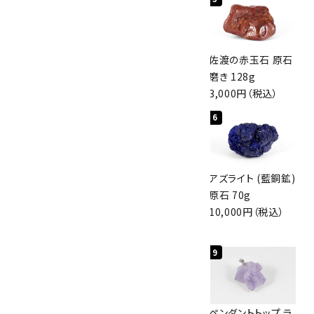
桜瑪瑙 丸玉
ボルダーオパール
佐渡の赤玉石 原石
47mm
原石 40.4g
磨き 128g
3,800円（税込）
4,000円（税込）
3,000円（税込）
4
5
6
アポフィライト (魚
グリーンアポフィラ
アズライト (藍銅鉱)
眼石) 原石 56g
イト(魚眼石) 原石
原石 70g
3,000円（税込）
3.1g
10,000円（税込）
2,000円（税込）
7
8
9
アズライト (藍銅鉱)
ボルダーオパール
ペンダントトップ ラ