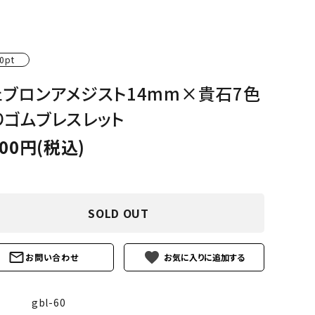
ーズ
クンツァイト
ポイント 特集
水晶
Black
0pt
勾玉 特集
ト
ソーダライト
Mix
ェブロンアメジスト14mm×貴石7色
石言葉辞典
トルマリン
りゴムブレスレット
000円(税込)
ール
ブラッドストーン
3月 Mar
4月 Ap
ァイト
ボツワナアゲート
7月 Jul
8月 A
ト
ユナカイト
SOLD OUT
11月 Nov
12月 
ーツ
ルビー
favorite
お問い合わせ
石
gbl-60