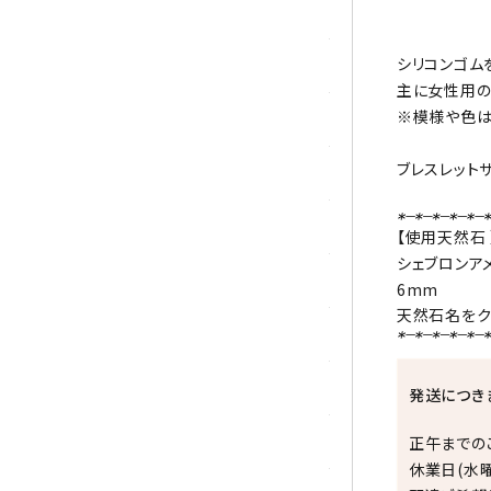
シトリン
シリコンゴム
ジャスパー
主に女性用の
※模様や色は
水晶
ブレスレット
スピネル
スモーキークォーツ
【使用天然石 
シェブロンア
セレスタイト
6mm
天然石名をク
ソーダライト
ターコイズ (トルコ石)
発送につき
タイガーアイ/ホークアイ
正午までの
休業日(水