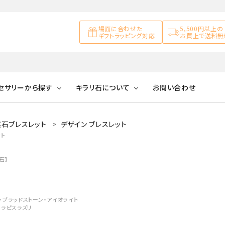
場面に合わせた
5,500円以上の
ギフトラッピング対応
お買上で送料無
セサリーから探す
キラリ石について
お問い合わせ
石ブレスレット
デザイン ブレスレット
アズライト
キラリ石について
お客様の声
アゲート
ト
ブレスレット
天然石ループタイ
カ行
アメジスト
キラリ石ポイントに
公式ブログ
アラゴナイ
石】
ついて
ネックレス
天然石ピアス
マ行
オブシディアン
ガーデンク
天然石置き飾り
ン・ブラッドストーン・アイオライト
化石
カルサイト
・ラピスラズリ
Blue
Pink