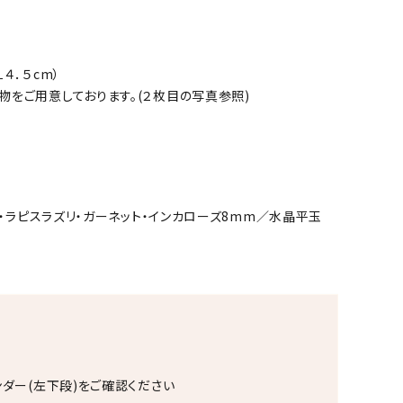
４．５cm）
をご用意しております。(２枚目の写真参照)
・
ラピスラズリ
・
ガーネット
・
インカローズ
8mm／水晶平玉
ンダー(左下段)をご確認ください