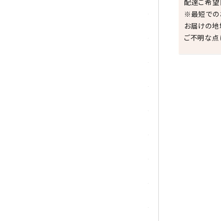
トパーズ
配達ご希望
※最短での
お届けの地
トルマリン
ご不明な点
パイライト(黄鉄鉱)
翡翠 (ジェイド)
ピンクオパール
祝☆
ブラッドストーン
ブルーレースアゲート
フローライト(蛍石)
ヘミモルファイト
ボツワナアゲート