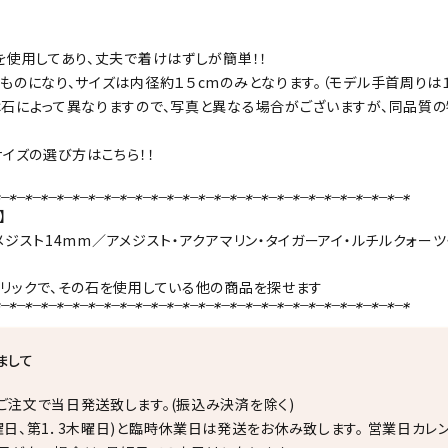
を使用してあり、丈夫で着けはずしが簡単！！
ものになり、サイズは内径約１５cmのみとなります。（モデル手首周りは１
石によって異なりますので、写真と異なる場合がございますが、同品質の物
サイズの選び方はこちら！！
】
メジスト
14mm／
アメジスト
・
アクアマリン
・
タイガーアイ
・
ルチルクォーツ
リックで、その石を使用している他の商品を探せます
まして
ご注文で当日発送致します。(振込み決済を除く)
曜日、第1．3木曜日)と臨時休業日は発送をお休み致します。 営業日カレ