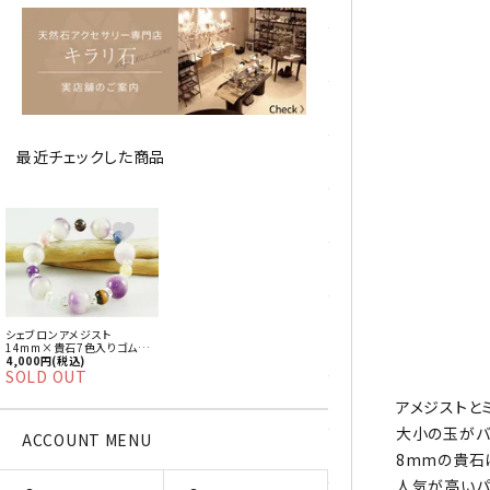
アベチュリン
アマゾナイト
アメジスト
最近チェックした商品
アラゴナイト
エメラルド
favorite
オパール
オブシディアン（黒曜石/十勝
シェブロンアメジスト
石）
14mm×貴石7色入りゴムブ
レスレット
4,000円(税込)
SOLD OUT
ガーデンクォーツ
アメジストと
大小の玉がバ
ACCOUNT MENU
カーネリアン
8mmの貴石
人気が高いパ