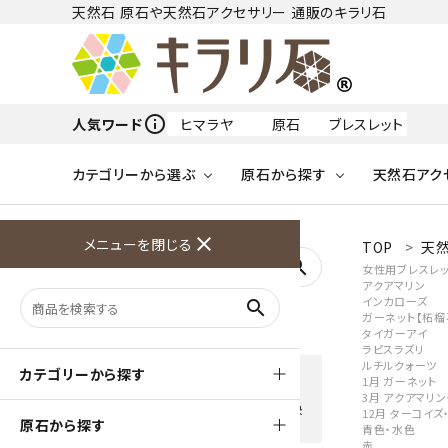
天然石 原石や天然石アクセサリー 通販のキラリ石
info_outline
人気ワード
ヒマラヤ
原石
ブレスレット
カテゴリーから選ぶ
原石から探す
天然石アク
フリーワードから探す
close
メニューを閉じる
TOP
天然
アクアマリン
search
女性用ブレスレッ
アクアマリン
天然石 原石
天然石
ア行
インカローズ
search
アマゾナイト
原石
ループタイ
ペンダント
誕生石
ガーネット【柘榴
タイガーアイ
ワイヤーアクセサリー
天然石
ハ行
ラピスラズリ
オパール
ルチルクォーツ
豊富な決済方法
カテゴリーから探す
1月 ガーネット
クレジットカード・PayPay ・
天然石 ブローチ
和小物
3月 アクアマリ
ガーネット
Amzon Payなどお好きな 決
12月 ターコイズ
原石から探す
済方法を選択できます
青色・水色
赤