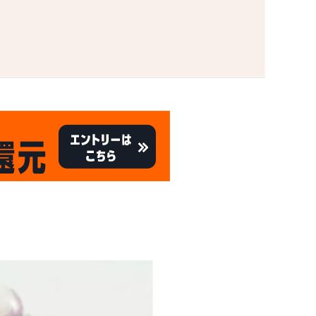
。
キャンペーン
8/31
倍
迄!
!!