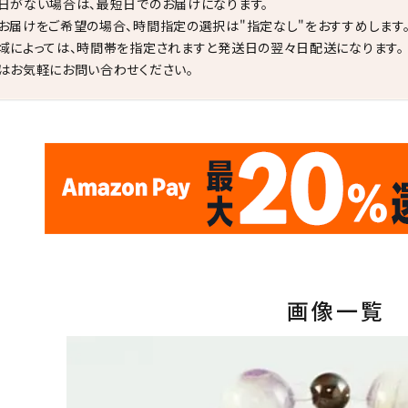
日がない場合は、最短日でのお届けになります。
お届けをご希望の場合、時間指定の選択は"指定なし"をおすすめします
域によっては、時間帯を指定されますと発送日の翌々日配送になります。
はお気軽にお問い合わせください。
✦
✦
17
✦
✦
サイトオープン17周年
ありがとう
th
10
キラリ石ポイント
画像一覧