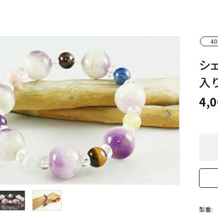
クリソコラ
クリソプレ
原石/アクセサリー
丸玉 特集
シトリン
ジャスパー
White
Green
40
ッド型 特集
ハート形 特集
スモーキークォーツ
セレスタイ
Gray
Brown
シ
 特集
鉱物解説
タイガーアイ/ホークアイ
トパーズ
入
4,
翡翠
ピンクオパ
n
2月 Feb
arrow_forward_ios
フローライト
ヘミモルフ
y
6月 Jun
ムーンストーン
モスアゲー
p
10月 Oct
ラブラドライト
ルチルクォ
ロードクロサイト
その他天然
型番: