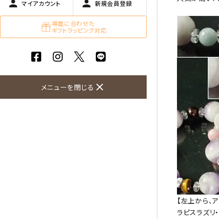
person
person
マイアカウント
新規会員登録
ガーネット
場面に合わせた
ギフトラッピング対応
化石（フォッシル）
カルサイト
菊花石
close
メニューを閉じる
黒水晶
クリソコラ
クリソプレーズ
クンツァイト
K2ブルー
【左上から、
ラピスラズリ