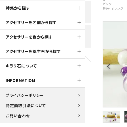
黒水晶
ピンク
特集から探す
黄色・オレンジ
新規会員登録で
大きいサイズの原石
国産 
500ptプレゼント
K2ブルー
アクセサリーを名前から探す
たまご形 特集
ピラミ
スピネル / パーガサイト
送料全国一律700円
アクセサリーを色から探す
5,500円(税込)以上ご購入で
美石 特集
ルース
送料無料
ターコイズ (トルコ石)
アクセサリーを誕生石から探す
パイライト
1月 Ja
キラリ石について
arrow_back_ios
原石
ブルーレースアゲート
5月 Ma
INFORMATIOM
マラカイト
アクアマリン
9月 Se
プライバシーポリシー
ラピスラズリ
アゲート
特定商取引法について
ローズクォーツ
アズライト
お問い合わせ