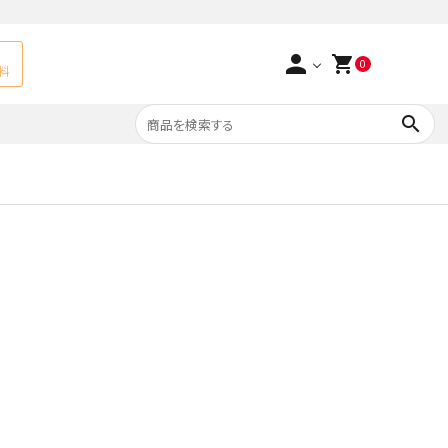
person
shopping_cart
0
料
search
よくあるご質問
アベチュリン
実店舗情報
天然石ペンダント
サ行
タ行
ト
エメラルド
つまみ細工×天然石
ラ行
ォーツ
カーネリアン
多用途天然石
菊花石
Yellow