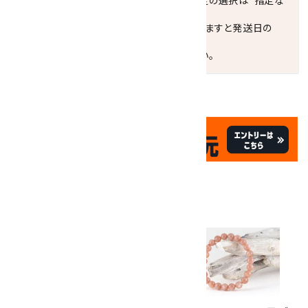
※最短でのお届けをご希望の場合、時間指定の選択は"指定な
し"をおすすめします。
お届けの地域によっては、時間帯を指定されますと発送日の
翌々日配送になります。
ご不明な点はお気軽にお問い合わせください。
✦
✦
祝☆サイトオープン17周年
✦
17
✦
th
ありがとうキャンペーン
関連商品
10倍
キラリ石ポイント
!!
8/31
迄!