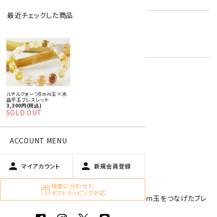
最近チェックした商品
男性用ブレスレット
キーワード:
ルチルクォーツ
黄色・オレンジ
favorite
オプションの値段詳細
toc
ルチルクォーツ8mm玉×水
特定商取引法に基づく表記 (返品など)
晶平玉ブレスレット
3,300円(税込)
SOLD OUT
この商品を友達に教える
買い物を続ける
ACCOUNT MENU
person
person
マイアカウント
新規会員登録
商品説明
場面に合わせた
ギフトラッピング対応
「財運の石」として人気のルチルクォーツの8mm玉をつなげたブレ
スレットです。