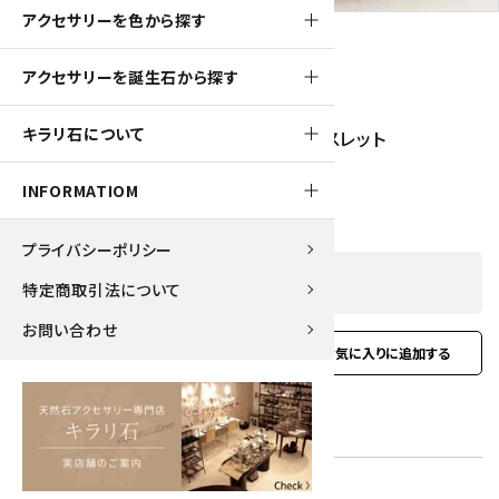
アクセサリーを色から探す
アクセサリーを誕生石から探す
330pt
キラリ石について
ルチルクォーツ8mm玉×水晶平玉ブレスレット
3,300円(税込)
INFORMATIOM
プライバシーポリシー
SOLD OUT
特定商取引法について
お問い合わせ
favorite
お問い合わせ
型番:
gbl-27
在庫状況:
在庫 0 売切れ中