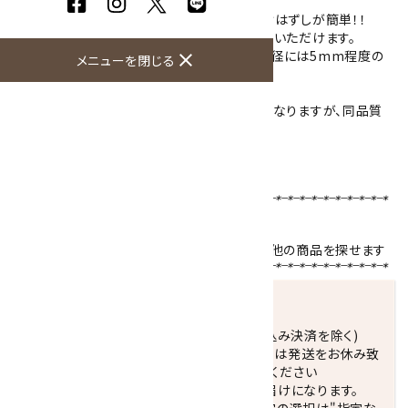
シリコンゴムを通してありますので丈夫で着けはずしが簡単！！
こちらの商品は、ご希望の内径サイズをお選びいただけます。
天然石の個体差や使用する玉数の関係上、内径には5mm程度の
close
メニューを閉じる
誤差が生じる場合がございます。
※模様は石によって異なりますので、写真と異なりますが、同品質
の物をご用意しております。
ブレスレットサイズの選び方はこちら！！
【使用天然石 】
ルチルクォーツ
8mm／水晶平玉6mm
天然石名をクリックで、その石を使用している他の商品を探せます
発送につきまして
正午までのご注文で当日発送致します。(振込み決済を除く)
休業日(水曜日、第1．3木曜日)と臨時休業日は発送をお休み致
します。 営業日カレンダー(左下段)をご確認ください
配達ご希望日がない場合は、最短日でのお届けになります。