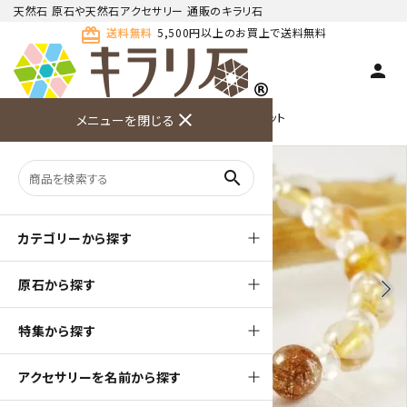
天然石 原石や天然石アクセサリー 通販のキラリ石
card_giftcard
送料無料
5,500円以上のお買上で送料無料
person
TOP
天然石ブレスレット
close
水晶入りブレスレット
メニューを閉じる
商品検索
カート(
0
)
お問い合
利用ガイ
メニュー
わせ
ド
search
カテゴリーから探す
原石から探す
arrow_back_ios
arrow_forward_ios
特集から探す
アクセサリーを名前から探す