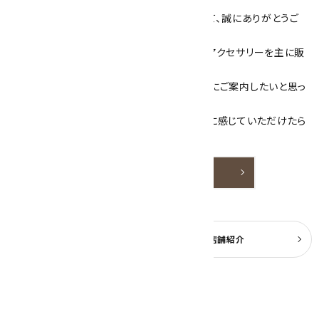
数あるショップより、当店にお越し下さいまして、誠にありがとうご
ざいます！
当サイトは、天然石原石や天然石を使用したアクセサリーを主に販
売しています。
素敵な色や模様が魅力的な天然石を お客様にご案内したいと思っ
ております。
天然石アクセサリーと原石をより身近なものに感じていただけたら
嬉しいです。
詳しく見る
よくある質問
実店舗紹介
公式ブログ