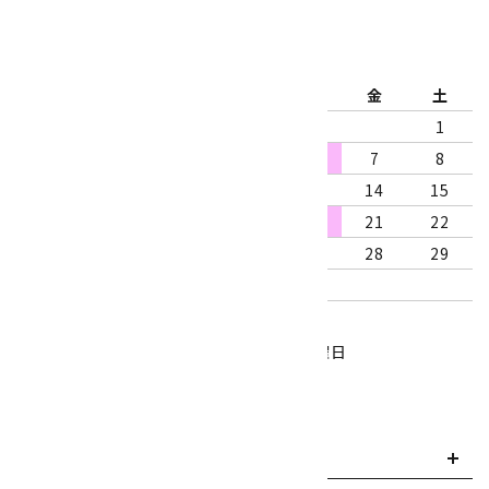
2026年8月
日
月
火
水
木
金
土
1
2
3
4
5
6
7
8
9
10
11
12
13
14
15
16
17
18
19
20
21
22
23
24
25
26
27
28
29
30
31
営業時間：10:00～18:00
定休日：水曜日、第1・3木曜日
■
・・・休業日
お支払い方法について
payment