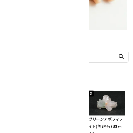
他の商品を探す
search
人気ランキング
1
2
3
佐渡の赤玉石 原石
ボルダーオパール
グリーンアポフィラ
磨き 128g
原石 40.4g
イト(魚眼石) 原石