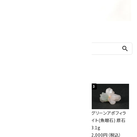
他の商品を探す
search
人気ランキング
1
2
3
神岡鉱山産水晶
ボルダーオパール
グリーンアポフィラ
10kg
原石 40.4g
イト(魚眼石) 原石
60,000円（税込）
4,000円（税込）
3.1g
2,000円（税込）