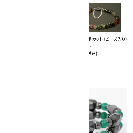
10倍
キラリ石ポイント
!!
8/31
迄!
ブラックトルマリン6mm玉 ブレ
トルマリン平カット（ビーズ入り）
スレット
ブレスレット
2,100円(税込)
2,800円(税込)
SOLD OUT
画像一覧