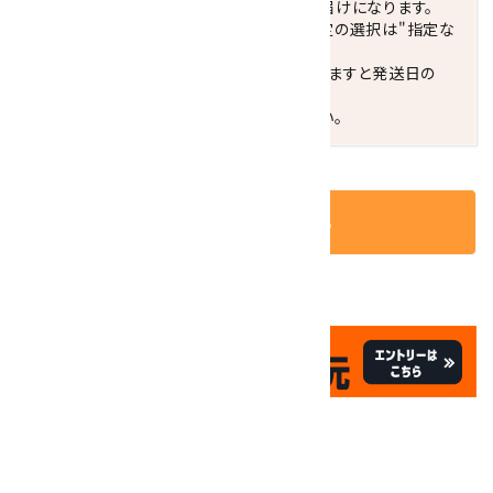
配達ご希望日がない場合は、最短日でのお届けになります。
※最短でのお届けをご希望の場合、時間指定の選択は"指定な
し"をおすすめします。
お届けの地域によっては、時間帯を指定されますと発送日の
翌々日配送になります。
ご不明な点はお気軽にお問い合わせください。
カートに入れる
✦
✦
祝☆サイトオープン17周年
✦
17
✦
th
ありがとうキャンペーン
関連商品