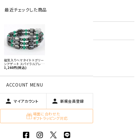
最近チェックした商品
型番:
mbl-05
favorite
在庫状況:
残り1です
グリーンアゲート
ヘマタイト
キーワード:
磁気入りヘマタイト×グリー
緑色
ンアゲート スパイラルブレス
レット
1,260円(税込)
グレー
ACCOUNT MENU
特定商取引法に基づく表記 (返品など)
person
person
マイアカウント
新規会員登録
この商品を友達に教える
場面に合わせた
買い物を続ける
ギフトラッピング対応