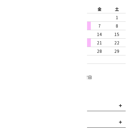
日
月
火
水
木
金
土
1
2
3
4
5
6
7
8
9
10
11
12
13
14
15
16
17
18
19
20
21
22
23
24
25
26
27
28
29
30
31
営業時間：10:00～18:00
定休日：水曜日、第1・3木曜日
■
・・・休業日
お支払い方法について
payment
送料・配送について
local_shipping