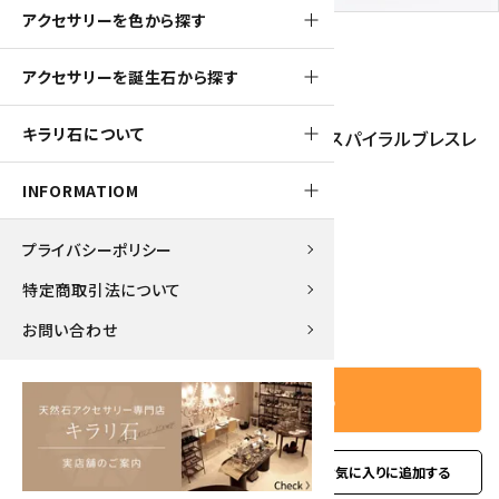
アクセサリーを色から探す
アクセサリーを誕生石から探す
120pt
キラリ石について
磁気入りヘマタイト×グリーンアゲート スパイラルブレスレ
ット
INFORMATIOM
1,260円(税込)
プライバシーポリシー
特定商取引法について
－
＋
数量
お問い合わせ
カートに入れる
favorite
お問い合わせ