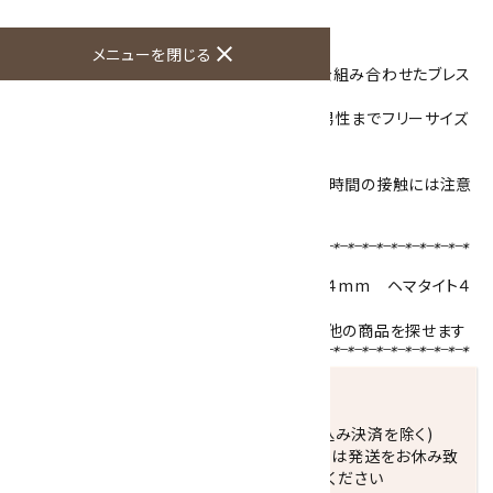
商品説明
close
メニューを閉じる
磁気を入れたヘマタイトのカット石と天然石を組み合わせたブレス
レット☆
バネ式のワイヤーが入っているので女性から男性までフリーサイズ
になっています。
天然石は綺麗な緑のグリーンアゲート。
※磁気の影響を受ける物(腕時計など)との長時間の接触には注意
してください。
【使用天然石 】
ヘマタイト磁気入りカット
グリーンアゲート
４mm
ヘマタイト
４
mm
天然石名をクリックで、その石を使用している他の商品を探せます
発送につきまして
正午までのご注文で当日発送致します。(振込み決済を除く)
休業日(水曜日、第1．3木曜日)と臨時休業日は発送をお休み致
します。 営業日カレンダー(左下段)をご確認ください