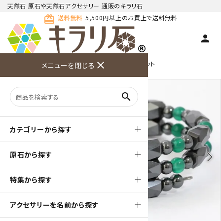
天然石 原石や天然石アクセサリー 通販のキラリ石
card_giftcard
送料無料
5,500円以上のお買上で送料無料
person
TOP
天然石ブレスレット
close
磁気入りブレスレット
メニューを閉じる
商品検索
カート(
0
)
お問い合
利用ガイ
メニュー
わせ
ド
search
カテゴリーから探す
原石から探す
arrow_back_ios
arrow_forward_ios
特集から探す
アクセサリーを名前から探す