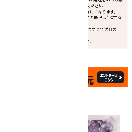
します。 営業日カレンダー(左下段)をご確認ください
配達ご希望日がない場合は、最短日でのお届けになります。
※最短でのお届けをご希望の場合、時間指定の選択は"指定な
し"をおすすめします。
お届けの地域によっては、時間帯を指定されますと発送日の
翌々日配送になります。
ご不明な点はお気軽にお問い合わせください。
✦
✦
祝☆サイトオープン17周年
✦
17
✦
th
ありがとうキャンペーン
関連商品
10倍
キラリ石ポイント
!!