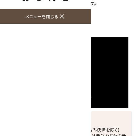
た茶色のゲーサイトがよりはっきりとわかります。
大きさ：38×34×24mm
close
メニューを閉じる
硬度：7
産地：ブラジル
発送につきまして
正午までのご注文で当日発送致します。(振込み決済を除く)
休業日(水曜日、第1．3木曜日)と臨時休業日は発送をお休み致