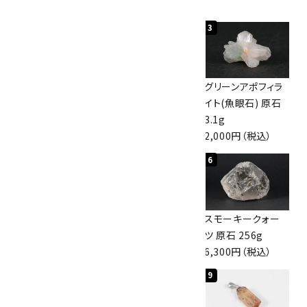
1
2
3
神岡鉱山産水晶
ボルダーオパール
グリーンアポフィラ
10kg
原石 40.4g
イト(魚眼石) 原石
60,000円（税込）
4,000円（税込）
3.1g
2,000円（税込）
4
5
6
スモーキークォー
ボルダーオパール
スモーキークォー
ツ 原石 101g
原石 36.5g
ツ 原石 256g
4,400円（税込）
3,650円（税込）
6,300円（税込）
7
8
9