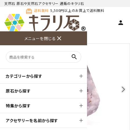
天然石 原石や天然石アクセサリー 通販のキラリ石
card_giftcard
送料無料
5,500円以上のお買上で送料無料
person
TOP
天然石 原石
アメジスト 原石
close
メニューを閉じる
商品検索
カート(
0
)
お問い合
利用ガイ
メニュー
わせ
ド
search
カテゴリーから探す
arrow_back_ios
arrow_forward_ios
原石から探す
特集から探す
アクセサリーを名前から探す