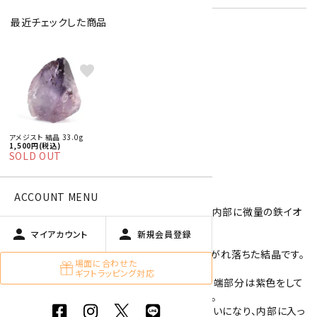
最近チェックした商品
特定商取引法に基づく表記 (返品など)
favorite
この商品を友達に教える
買い物を続ける
アメジスト 結晶 33.0g
1,500円(税込)
商品説明
SOLD OUT
ACCOUNT MENU
アメジストの結晶です。
アメジストは紫色をした水晶で、これは水晶の内部に微量の鉄イオ
ンを含んでいる為です。
person
person
マイアカウント
新規会員登録
こちらはアメジストのクラスター(群晶)から剥がれ落ちた結晶です。
場面に合わせた
先端の部分は錐面になります。
ギフトラッピング対応
濃淡のある紫色をしたゴツゴツした結晶で、先端部分は紫色をして
いますが根元にいくにつれて白っぽくなります。
また、光に透かして見ると光を通して淡い色合いになり、内部に入っ