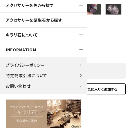
アクセサリーを色から探す
150pt
アクセサリーを誕生石から探す
アメジスト 結晶 33.0g
キラリ石について
1,500円(税込)
INFORMATIOM
プライバシーポリシー
SOLD OUT
特定商取引法について
お問い合わせ
favorite
お問い合わせ
型番:
amt-21
在庫状況:
在庫 0 売切れ中