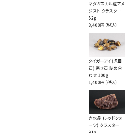
ナミビア産アメジス
ゲーサイト入りアメ
マダガスカル産アメ
ト 磨き石 詰め合わ
ジスト タンブル
ジスト クラスター
せ 100g
8.6g
52g
1,650円（税込）
3,500円（税込）
3,400円（税込）
シェブロンアメジス
アメジスト 原石
タイガーアイ(虎目
ト 原石 44.3g
14.3g
石) 磨き石 詰め合
960円（税込）
900円（税込）
わせ 100g
1,400円（税込）
水晶 単結晶 詰め
ブルートパーズ 結
赤水晶 (レッドクォ
合わせ 30g
晶 8.1g
ーツ) クラスター
1,350円（税込）
1,780円（税込）
91g