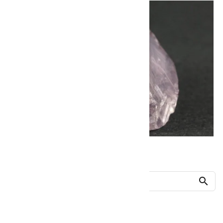
他の商品を探す
search
人気ランキング