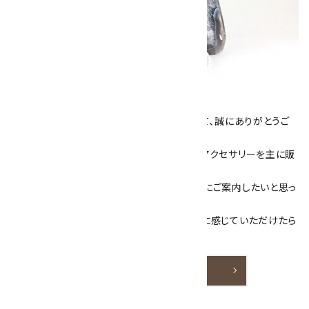
キラリ石について
数あるショップより、当店にお越し下さいまして、誠にありがとうご
ざいます！
当サイトは、天然石原石や天然石を使用したアクセサリーを主に販
売しています。
素敵な色や模様が魅力的な天然石を お客様にご案内したいと思っ
ております。
天然石アクセサリーと原石をより身近なものに感じていただけたら
嬉しいです。
詳しく見る