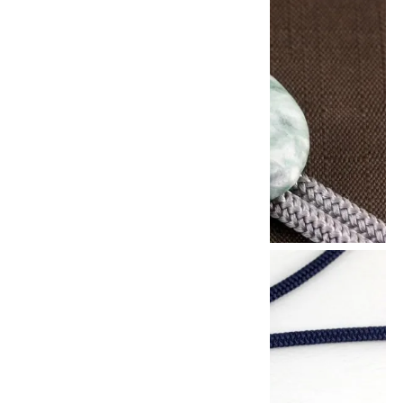
10倍
キラリ石ポイント
!!
8/31
迄!