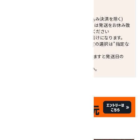
発送につきまして
正午までのご注文で当日発送致します。(振込み決済を除く)
休業日(水曜日、第1．3木曜日)と臨時休業日は発送をお休み致
します。 営業日カレンダー(左下段)をご確認ください
配達ご希望日がない場合は、最短日でのお届けになります。
※最短でのお届けをご希望の場合、時間指定の選択は"指定な
し"をおすすめします。
お届けの地域によっては、時間帯を指定されますと発送日の
翌々日配送になります。
ご不明な点はお気軽にお問い合わせください。
✦
✦
祝☆サイトオープン17周年
✦
17
✦
th
ありがとうキャンペーン
画像一覧