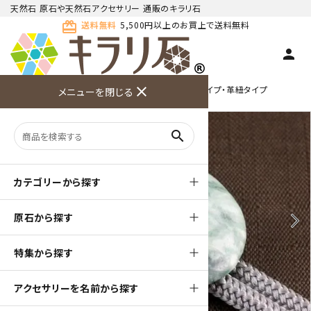
天然石 原石や天然石アクセサリー 通販のキラリ石
card_giftcard
送料無料
5,500円以上のお買上で送料無料
person
TOP
天然石ループタイ
ループタイ ラフシェイプ・革紐タイプ
close
メニューを閉じる
商品検索
カート(
0
)
お問い合
利用ガイ
メニュー
わせ
ド
search
カテゴリーから探す
原石から探す
arrow_back_ios
arrow_forward_ios
特集から探す
アクセサリーを名前から探す