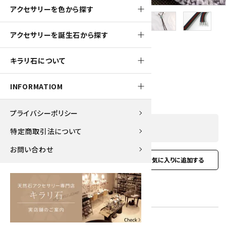
アクセサリーを色から探す
アクセサリーを誕生石から探す
950pt
キラリ石について
ループタイ 糸魚川産翡翠
9,500円(税込)
INFORMATIOM
プライバシーポリシー
SOLD OUT
特定商取引法について
お問い合わせ
favorite
お問い合わせ
型番:
rtr-59
在庫状況:
在庫 0 売切れ中