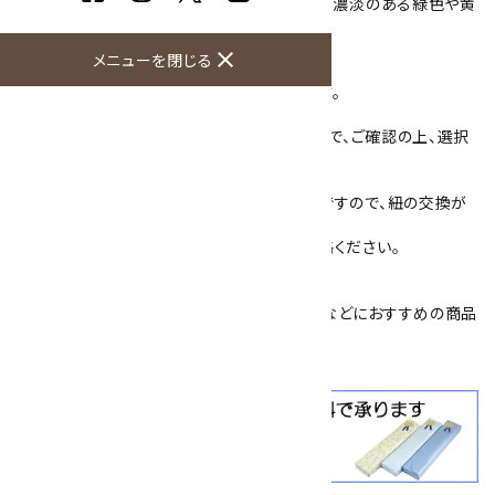
石は新潟県糸魚川産の本翡翠(ジェダイト)で、濃淡のある緑色や黄
緑色をしています。
人気の高い国産翡翠のループタイです。
close
メニューを閉じる
石の大きさは41mm×31mm 厚さ5mmです。
紐の色は4色(紺・赤・茶・グレー)ございますので、ご確認の上、選択
をお願い致します。
裏側は、紐を通して留め爪で固定するタイプですので、紐の交換が
簡単にできません。
紐の交換、修理をご希望の場合は、一度ご連絡ください。
簡易プレゼント包装を承っております。
バレンタイン
や
父の日
、
恩師へのプレゼント
などにおすすめの商品
です。
クールビズ
にも大活躍！！