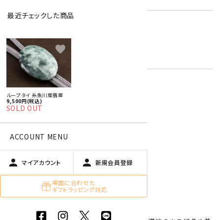
最近チェックした商品
国産 原石 / アクセサリー
ジェダイト【翡翠】
キーワード:
5月 エメラルド・翡翠
favorite
緑色
ループタイ 糸魚川産翡翠
オプションの値段詳細
toc
9,500円(税込)
SOLD OUT
特定商取引法に基づく表記 (返品など)
この商品を友達に教える
ACCOUNT MENU
買い物を続ける
person
person
マイアカウント
新規会員登録
商品説明
場面に合わせた
ギフトラッピング対応
天然石を使用したループタイです。