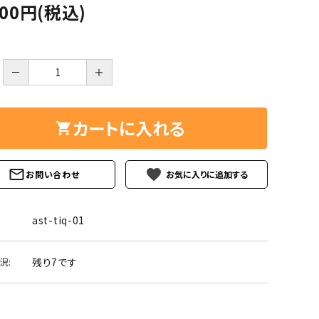
ーズ
クンツァイト
200円(税込)
ポイント 特集
水晶
Black
勾玉 特集
－
＋
ト
ソーダライト
Mix
石言葉辞典
トルマリン
カートに入れる
ール
ブラッドストーン
3月 Mar
4月 Ap
favorite
お問い合わせ
ァイト
ボツワナアゲート
7月 Jul
8月 A
ト
ユナカイト
ast-tiq-01
11月 Nov
12月 
ーツ
ルビー
残り7です
況:
石