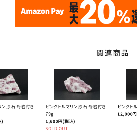
✦
✦
17
✦
✦
サイトオープン17周年
ありがとう
th
10
キラリ石ポイント
関連商品
リン 原石 母岩付き
ピンクトルマリン 原石 母岩付き
ピンクトル
79g
12,000
込)
1,600円(税込)
SOLD OUT