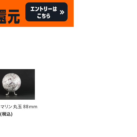
キャンペーン
8/31
倍
迄!
!!
マリン 丸玉 88mm
円(税込)