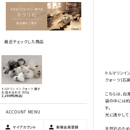
アベチュリン
アマゾナイト
アメジスト
最近チェックした商品
アラゴナイト
エメラルド
favorite
オパール
トルマリンイ
クォーツ(石
オブシディアン（黒曜石/十勝
トルマリン イン クォーツ 磨き
石）
石 詰め合わせ 200g
こちらは、白
2,200円(税込)
袋の中には約
ガーデンクォーツ
す。
ACCOUNT MENU
光に透かして
カーネリアン
person
person
マイアカウント
新規会員登録
天然石のため