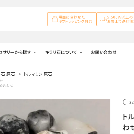
場面に合わせた
5,500円以上の
ギフトラッピング対応
お買上で送料無
セサリーから探す
キラリ石について
お問い合わせ
石 原石
トルマリン 原石
アズライト
キラリ石について
お客様の声
アゲート
せ
詰め合わせ
ブレスレット
天然石ループタイ
カ行
アメジスト
キラリ石ポイントに
公式ブログ
アラゴナイ
ついて
22
ネックレス
天然石ピアス
マ行
オブシディアン
ガーデンク
トル
天然石置き飾り
化石
カルサイト
わせ
Blue
Pink