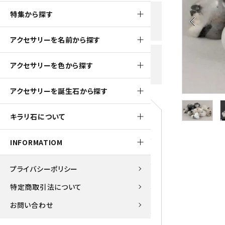
黒水晶
特集から探す
新規会員登録で
大きいサイズの原石
国産 
arrow_back_ios
500ptプレゼント
K2ブルー
アクセサリーを名前から探す
たまご形 特集
ピラミ
スピネル / パーガサイト
送料全国一律700円
アクセサリーを色から探す
5,500円(税込)以上ご購入で
美石 特集
ルース
送料無料
ターコイズ (トルコ石)
アクセサリーを誕生石から探す
パイライト
1月 Ja
キラリ石について
原石
ブルーレースアゲート
5月 Ma
INFORMATIOM
マラカイト
アクアマリン
9月 Se
プライバシーポリシー
ラピスラズリ
アゲート
特定商取引法について
ローズクォーツ
アズライト
お問い合わせ