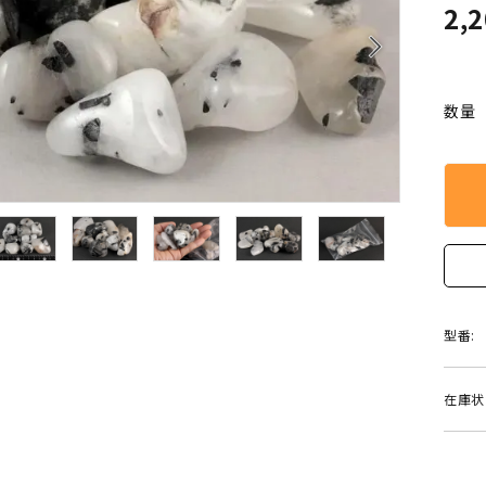
クリソコラ
クリソプレ
2,
原石/アクセサリー
丸玉 特集
arrow_forward_ios
シトリン
ジャスパー
White
Green
ッド型 特集
ハート形 特集
数量
スモーキークォーツ
セレスタイ
Gray
Brown
 特集
鉱物解説
タイガーアイ/ホークアイ
トパーズ
翡翠
ピンクオパ
n
2月 Feb
フローライト
ヘミモルフ
y
6月 Jun
ムーンストーン
モスアゲー
型番:
p
10月 Oct
ラブラドライト
ルチルクォ
在庫状
ロードクロサイト
その他天然