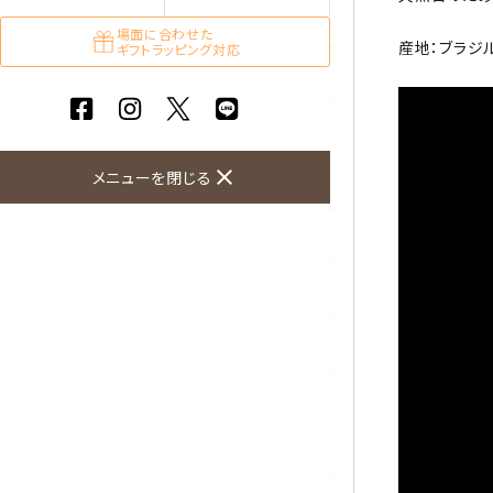
ガーネット
場面に合わせた
産地：ブラジ
ギフトラッピング対応
化石（フォッシル）
カルサイト
close
メニューを閉じる
菊花石
黒水晶
クリソコラ
クリソプレーズ
クンツァイト
K2ブルー