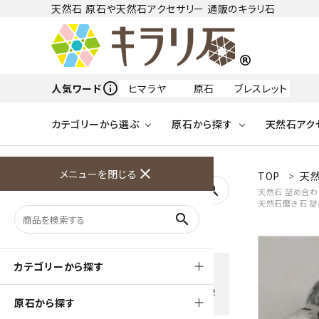
天然石 原石や天然石アクセサリー 通販のキラリ石
info_outline
人気ワード
ヒマラヤ
原石
ブレスレット
カテゴリーから選ぶ
原石から探す
天然石アク
フリーワードから探す
close
メニューを閉じる
TOP
天然
アクアマリン
search
天然石 詰め合わ
天然石磨き石 
天然石 原石
天然石
ア行
search
アマゾナイト
原石
ループタイ
ペンダント
誕生石
ワイヤーアクセサリー
天然石
ハ行
オパール
豊富な決済方法
カテゴリーから探す
クレジットカード・PayPay ・
天然石 ブローチ
和小物
ガーネット
Amzon Payなどお好きな 決
原石から探す
済方法を選択できます