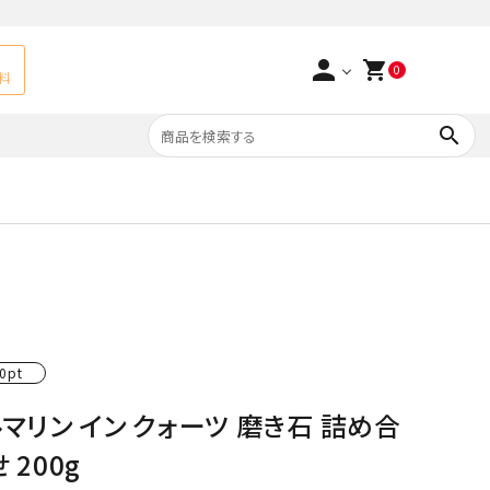
person
shopping_cart
0
料
search
よくあるご質問
アベチュリン
実店舗情報
天然石ペンダント
サ行
タ行
ト
エメラルド
0pt
つまみ細工×天然石
ラ行
ォーツ
カーネリアン
マリン イン クォーツ 磨き石 詰め合
多用途天然石
菊花石
 200g
Yellow