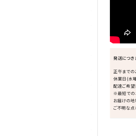
シトリン
ジャスパー
水晶
スピネル
発送につき
スモーキークォーツ
正午までの
セレスタイト
休業日(水
配達ご希望
ソーダライト
※最短での
お届けの地
ターコイズ (トルコ石)
ご不明な点
タイガーアイ/ホークアイ