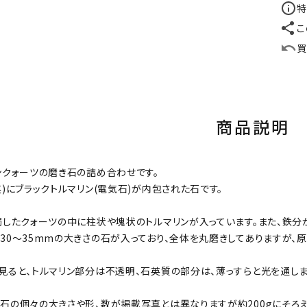
特
こ
買
商品説明
ンクォーツの磨き石の詰め合わせです。
英)にブラックトルマリン(電気石)が内包された石です。
濁したクォーツの中に柱状や塊状のトルマリンが入っています。また、鉄分
30～35mmの大きさの石が入っており、全体を丸磨きしてありますが
見ると、トルマリン部分は不透明、石英質の部分は、薄っすらと光を通しま
石の個々の大きさや形、数が掲載写真とは異なりますが約200gにそろえ