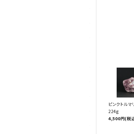
トパーズ
祝☆
トルマリン
パイライト(黄鉄鉱)
翡翠 (ジェイド)
ピンクオパール
ブラッドストーン
ブルーレースアゲート
フローライト(蛍石)
ピンクトルマ
224g
4,500円(税
ヘミモルファイト
ボツワナアゲート