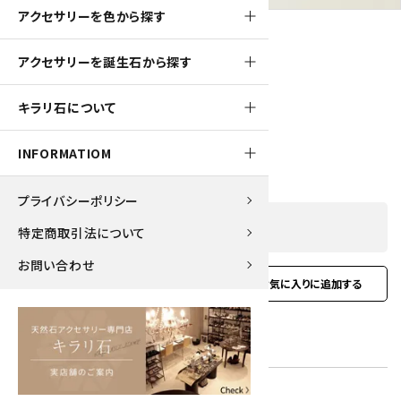
アクセサリーを色から探す
アクセサリーを誕生石から探す
180pt
キラリ石について
ラピスラズリ＆ブルーレースピアス
1,800円(税込)
INFORMATIOM
プライバシーポリシー
SOLD OUT
特定商取引法について
お問い合わせ
favorite
お問い合わせ
型番:
ear-22
在庫状況:
在庫 0 売切れ中