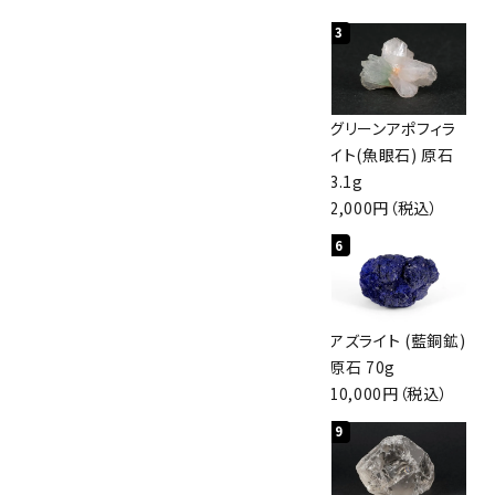
1
2
3
佐渡の赤玉石 原石
ボルダーオパール
グリーンアポフィラ
磨き 128g
原石 40.4g
イト(魚眼石) 原石
3,000円（税込）
4,000円（税込）
3.1g
2,000円（税込）
4
5
6
アポフィライト (魚
桜瑪瑙 丸玉
アズライト (藍銅鉱)
眼石) 原石 56g
47mm
原石 70g
3,000円（税込）
3,800円（税込）
10,000円（税込）
7
8
9