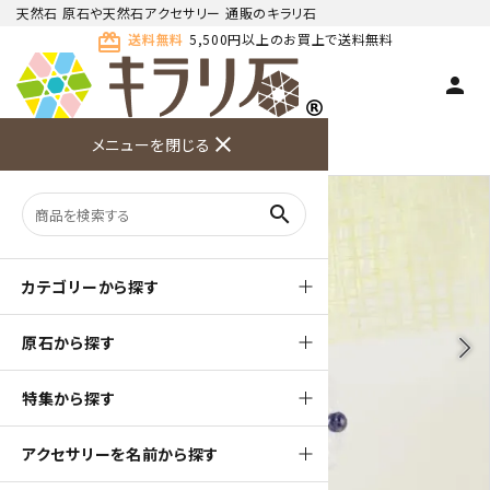
天然石 原石や天然石アクセサリー 通販のキラリ石
card_giftcard
送料無料
5,500円以上のお買上で送料無料
person
TOP
天然石ピアス
close
メニューを閉じる
商品検索
カート(
0
)
お問い合
利用ガイ
メニュー
わせ
ド
search
カテゴリーから探す
原石から探す
arrow_back_ios
arrow_forward_ios
特集から探す
アクセサリーを名前から探す