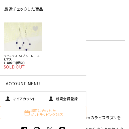
最近チェックした商品
ブルーレースアゲート
ラピスラズリ
キーワード:
12月 ターコイズ・ラピスラズリ
favorite
青色・水色
ラピスラズリ＆ブルーレース
特定商取引法に基づく表記 (返品など)
ピアス
1,800円(税込)
SOLD OUT
この商品を友達に教える
買い物を続ける
ACCOUNT MENU
person
person
マイアカウント
新規会員登録
商品説明
場面に合わせた
ギフトラッピング対応
4mm玉のブルーレースアゲートと、4mm6mmのラピスラズリを
組み合わせたピアス。