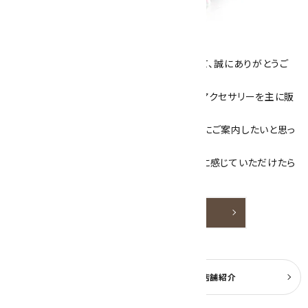
キラリ石について
数あるショップより、当店にお越し下さいまして、誠にありがとうご
ざいます！
当サイトは、天然石原石や天然石を使用したアクセサリーを主に販
売しています。
素敵な色や模様が魅力的な天然石を お客様にご案内したいと思っ
ております。
天然石アクセサリーと原石をより身近なものに感じていただけたら
嬉しいです。
詳しく見る
よくある質問
実店舗紹介