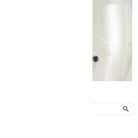
他の商品を探す
search
人気ランキング