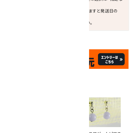
し"をおすすめします。
お届けの地域によっては、時間帯を指定されますと発送日の
翌々日配送になります。
ご不明な点はお気軽にお問い合わせください。
✦
✦
祝☆サイトオープン17周年
✦
17
✦
th
ありがとうキャンペーン
関連商品
10倍
キラリ石ポイント
!!
8/31
迄!