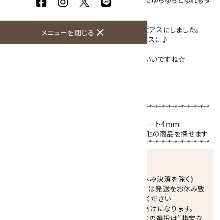
金具上部から下までの長さは約5.6cm。耳元でゆらゆらとゆれるタ
イプです。
アーティスティックワイヤーに天然石を通し、ピアスにしました。
close
メニューを閉じる
石のサイズは小さいですが、存在感のあるピアスに♪
ネックレスやブレスレットと天然石を揃えてもいいですね☆
金具は、フックタイプのピアスのみとなります。
（金具は真鍮、ロジウムメッキです）
【使用天然石 】
ラピスラズリ
6mm・4mm／
ブルーレースアゲート
4mm
天然石名をクリックで、その石を使用している他の商品を探せます
発送につきまして
正午までのご注文で当日発送致します。(振込み決済を除く)
休業日(水曜日、第1．3木曜日)と臨時休業日は発送をお休み致
します。 営業日カレンダー(左下段)をご確認ください
配達ご希望日がない場合は、最短日でのお届けになります。
※最短でのお届けをご希望の場合、時間指定の選択は"指定な