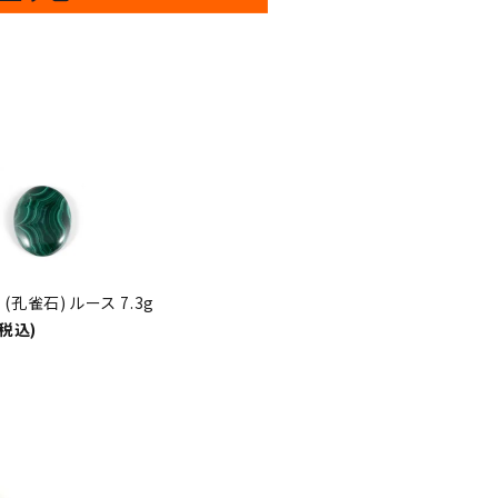
倍
迄!
!!
(孔雀石) ルース 7.3g
(税込)