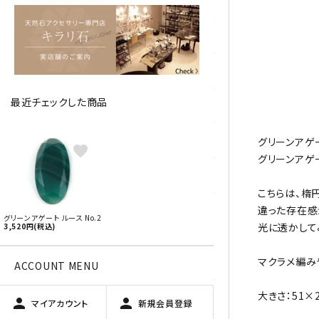
アベチュリン
アマゾナイト
アメジスト
最近チェックした商品
アラゴナイト
エメラルド
グリーンアゲ
favorite
グリーンアゲ
オパール
こちらは、楕
オブシディアン（黒曜石/十勝
違った存在感
グリーンアゲート ルース No.2
石）
光に透かして
3,520円(税込)
マクラメ編み
ガーデンクォーツ
ACCOUNT MENU
大きさ：51×
カーネリアン
person
person
マイアカウント
新規会員登録