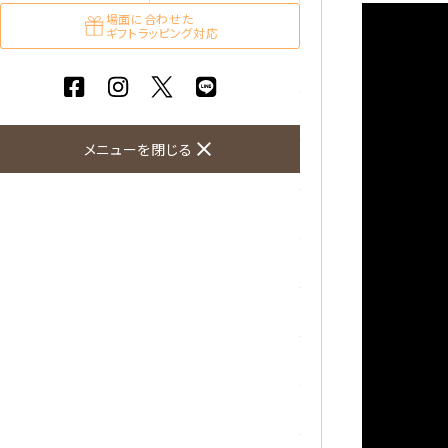
ガーネット
場面に合わせた
ギフトラッピング対応
化石（フォッシル）
カルサイト
close
メニューを閉じる
菊花石
黒水晶
クリソコラ
クリソプレーズ
クンツァイト
K2ブルー