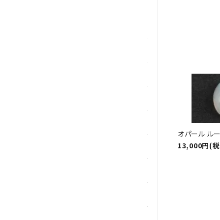
トパーズ
トルマリン
パイライト(黄鉄鉱)
翡翠 (ジェイド)
ピンクオパール
ブラッドストーン
オパール ルース 
13,000円(
ブルーレースアゲート
フローライト(蛍石)
ヘミモルファイト
ボツワナアゲート