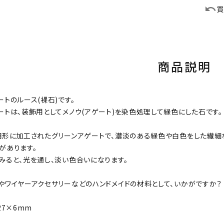
買
商品説明
ートのルース(裸石)です。
ートは、装飾用としてメノウ(アゲート)を染色処理して緑色にした石です。
円形に加工されたグリーンアゲートで、濃淡のある緑色や白色をした繊細
があります。
みると、光を通し、淡い色合いになります。
やワイヤーアクセサリーなどのハンドメイドの材料として、いかがですか？
27×6mm