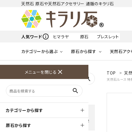
天然石 原石や天然石アクセサリー 通販のキラリ石
info_outline
人気ワード
ヒマラヤ
原石
ブレスレット
カテゴリーから選ぶ
原石から探す
天然石アク
フリーワードから探す
close
メニューを閉じる
TOP
天然
アクアマリン
search
天然石ルース 特
天然石 原石
天然石
ア行
search
アマゾナイト
原石
ループタイ
ペンダント
誕生石
ワイヤーアクセサリー
天然石
ハ行
オパール
豊富な決済方法
カテゴリーから探す
クレジットカード・PayPay ・
天然石 ブローチ
和小物
ガーネット
Amzon Payなどお好きな 決
原石から探す
済方法を選択できます