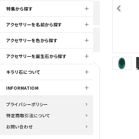
黒水晶
arrow_back_ios
特集から探す
新規会員登録で
大きいサイズの原石
国産 
500ptプレゼント
K2ブルー
アクセサリーを名前から探す
たまご形 特集
ピラミ
スピネル / パーガサイト
送料全国一律700円
アクセサリーを色から探す
5,500円(税込)以上ご購入で
美石 特集
ルース
送料無料
ターコイズ (トルコ石)
アクセサリーを誕生石から探す
パイライト
1月 Ja
キラリ石について
原石
ブルーレースアゲート
5月 Ma
INFORMATIOM
マラカイト
アクアマリン
9月 Se
プライバシーポリシー
ラピスラズリ
アゲート
特定商取引法について
ローズクォーツ
アズライト
お問い合わせ