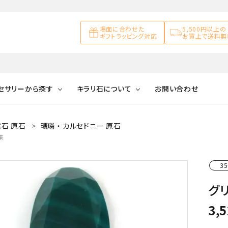
場面に合わせた
5,500円以上の
ギフトラッピング対応
お買上で送料無
セサリーから探す
キラリ石について
お問い合わせ
石 原石
瑪瑙 ・ カルセドニー 原石
アズライト
キラリ石について
お客様の声
アゲート
集
ブレスレット
天然石ループタイ
カ行
アメジスト
キラリ石ポイントに
公式ブログ
アラゴナイ
35
ついて
ネックレス
天然石ピアス
マ行
オブシディアン
ガーデンク
グリ
天然石置き飾り
化石
カルサイト
3,
Blue
Pink