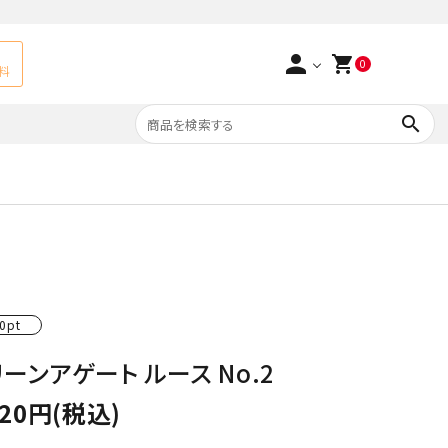
person
shopping_cart
0
料
search
よくあるご質問
アベチュリン
実店舗情報
天然石ペンダント
サ行
タ行
ト
エメラルド
0pt
つまみ細工×天然石
ラ行
ォーツ
カーネリアン
ーンアゲート ルース No.2
多用途天然石
520円(税込)
菊花石
Yellow