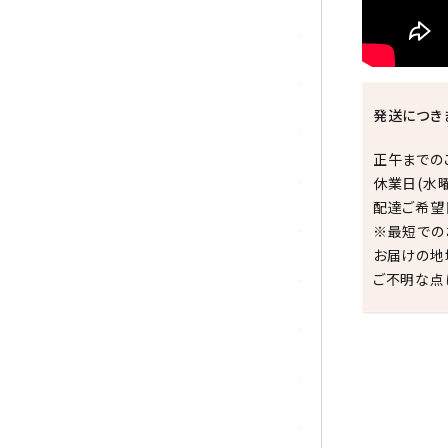
シトリン
ジャスパー
水晶
発送につき
スピネル
正午までの
休業日(水
配達ご希望
スモーキークォーツ
※最短での
お届けの地
セレスタイト
ご不明な点
ソーダライト
ターコイズ (トルコ石)
タイガーアイ/ホークアイ
祝☆