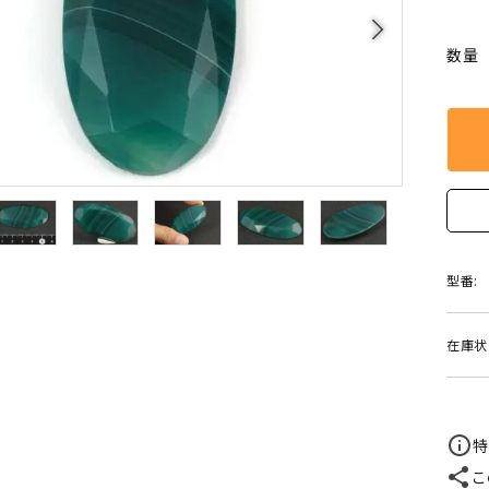
クリソコラ
クリソプレ
arrow_forward_ios
原石/アクセサリー
丸玉 特集
数量
シトリン
ジャスパー
White
Green
ッド型 特集
ハート形 特集
スモーキークォーツ
セレスタイ
Gray
Brown
 特集
鉱物解説
タイガーアイ/ホークアイ
トパーズ
翡翠
ピンクオパ
n
2月 Feb
フローライト
ヘミモルフ
型番:
y
6月 Jun
ムーンストーン
モスアゲー
p
10月 Oct
在庫状
ラブラドライト
ルチルクォ
ロードクロサイト
その他天然
特
こ