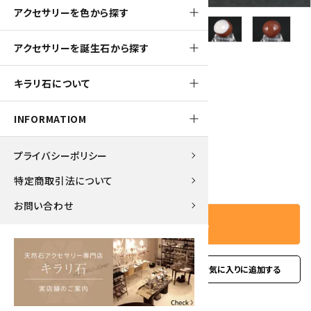
アクセサリーを色から探す
アクセサリーを誕生石から探す
90pt
キラリ石について
赤メノウ たまご形 18.3g
980円(税込)
INFORMATIOM
プライバシーポリシー
－
＋
数量
特定商取引法について
お問い合わせ
カートに入れる
favorite
お問い合わせ