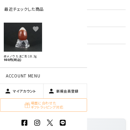
型番:
agateeg-02
最近チェックした商品
在庫状況:
残り1です
favorite
キーワード:
天然石 たまご形 特集
赤メノウ たまご形 18.3g
980円(税込)
特定商取引法に基づく表記 (返品など)
この商品を友達に教える
ACCOUNT MENU
買い物を続ける
person
person
マイアカウント
新規会員登録
場面に合わせた
商品説明
ギフトラッピング対応
「赤メノウ たまご形 18.3g」の特徴