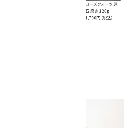
フローライト たまご
オブシディアン たま
ローズクォーツ 原
形 89.0g
ご形 81g
石 磨き 120g
2,530円（税込）
2,900円（税込）
1,700円（税込）
ヒマラヤ マニハー
ル水晶 クラスター
18.1g
3,200円（税込）