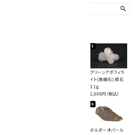
search
人気ランキング
1
2
3
佐渡の赤玉石 原石
ボルダーオパール
グリーンアポフィラ
磨き 128g
原石 40.4g
イト(魚眼石) 原石
3,000円（税込）
4,000円（税込）
3.1g
2,000円（税込）
4
5
6
桜瑪瑙 丸玉
アポフィライト (魚
ボルダーオパール