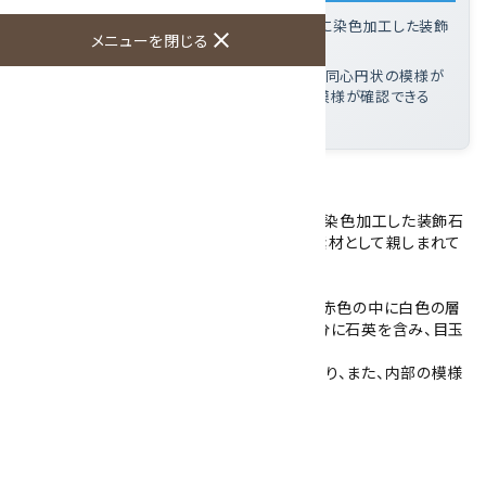
赤メノウとは
: アゲート(瑪瑙)を赤色や朱色に染色加工した装飾
close
メニューを閉じる
石
この磨き石の特徴
: 赤色の中に白色の層状・同心円状の模様が
入り、中央部に石英を含む目玉状の独特な模様が確認できる
大きさ
: 幅21mm 高さ29mm
たまご形に加工された赤メノウです。
赤メノウとは、アゲート(瑪瑙)を赤色や朱色に染色加工した装飾石
で、その鮮やかな色調から古くから装飾品の素材として親しまれて
います。
こちらの赤メノウは染色処理を施したもので、赤色の中に白色の層
状や同心円状の模様が入っています。中央部分に石英を含み、目玉
のような独特な模様が見られます。
光を透かすと全体が透けて朱色の色合いとなり、また、内部の模様
がより鮮明に浮かび上がります。
アクリルの台付きです。
石のみの大きさ：幅21mm 高さ29mm