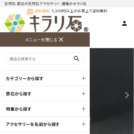
天然石 原石や天然石アクセサリー 通販のキラリ石
card_giftcard
送料無料
5,500円以上のお買上で送料無料
person
TOP
天然石 原石
瑪瑙 ・ カルセドニー 原石
close
メニューを閉じる
商品検索
カート(
0
)
お問い合
利用ガイ
メニュー
わせ
ド
search
カテゴリーから探す
原石から探す
arrow_back_ios
arrow_forward_ios
特集から探す
アクセサリーを名前から探す