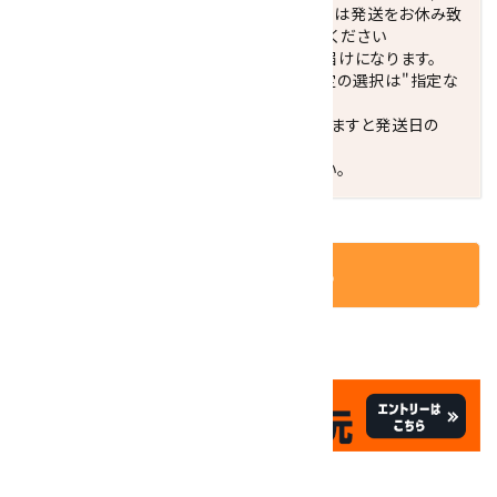
休業日(水曜日、第1．3木曜日)と臨時休業日は発送をお休み致
します。 営業日カレンダー(左下段)をご確認ください
配達ご希望日がない場合は、最短日でのお届けになります。
※最短でのお届けをご希望の場合、時間指定の選択は"指定な
し"をおすすめします。
お届けの地域によっては、時間帯を指定されますと発送日の
翌々日配送になります。
ご不明な点はお気軽にお問い合わせください。
カートに入れる
✦
✦
祝☆サイトオープン17周年
✦
17
✦
th