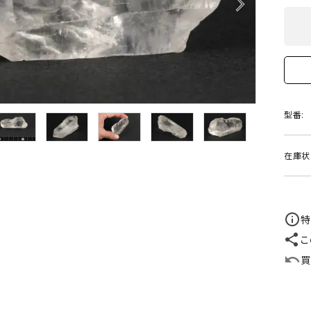
arrow_forward_ios
クリソコラ
クリソプレ
原石/アクセサリー
丸玉 特集
シトリン
ジャスパー
White
Green
ッド型 特集
ハート形 特集
スモーキークォーツ
セレスタイ
Gray
Brown
 特集
鉱物解説
タイガーアイ/ホークアイ
トパーズ
型番:
翡翠
ピンクオパ
n
2月 Feb
在庫状
フローライト
ヘミモルフ
y
6月 Jun
ムーンストーン
モスアゲー
p
10月 Oct
特
こ
ラブラドライト
ルチルクォ
買
ロードクロサイト
その他天然