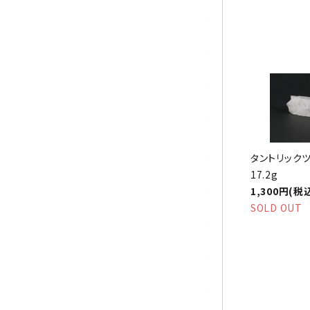
トパーズ
トルマリン
パイライト(黄鉄鉱)
翡翠 (ジェイド)
ピンクオパール
タントリックツ
ブラッドストーン
17.2g
1,300円(税
ブルーレースアゲート
SOLD OUT
フローライト(蛍石)
ヘミモルファイト
ボツワナアゲート