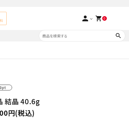
person
shopping_cart
0
料
search
よくあるご質問
アベチュリン
実店舗情報
天然石ペンダント
サ行
タ行
0pt
ト
エメラルド
 結晶 40.6g
つまみ細工×天然石
ラ行
ォーツ
カーネリアン
700円(税込)
多用途天然石
菊花石
Yellow