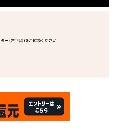
ンダー(左下段)をご確認ください
。
キャンペーン
8/31
倍
迄!
!!