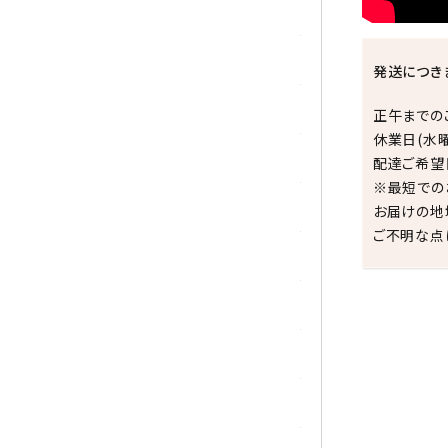
シトリン
ジャスパー
発送につき
水晶
正午までの
休業日(水
スピネル
配達ご希望
※最短での
スモーキークォーツ
お届けの地
ご不明な点
セレスタイト
ソーダライト
ターコイズ (トルコ石)
祝☆
タイガーアイ/ホークアイ