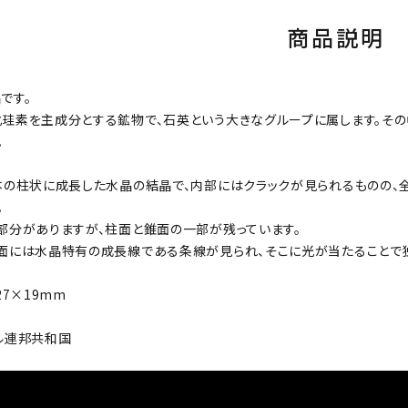
商品説明
です。
珪素を主成分とする鉱物で、石英という大きなグループに属します。その
。
本の柱状に成長した水晶の結晶で、内部にはクラックが見られるものの、
。
部分がありますが、柱面と錐面の一部が残っています。
面には水晶特有の成長線である条線が見られ、そこに光が当たることで
27×19mm
ル連邦共和国