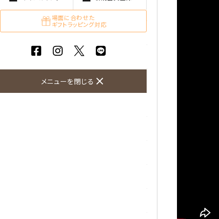
ガーネット
場面に合わせた
ギフトラッピング対応
化石（フォッシル）
カルサイト
close
菊花石
メニューを閉じる
黒水晶
クリソコラ
クリソプレーズ
クンツァイト
K2ブルー