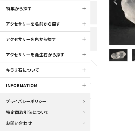
arrow_back_ios
黒水晶
特集から探す
新規会員登録で
大きいサイズの原石
国産 
500ptプレゼント
K2ブルー
アクセサリーを名前から探す
たまご形 特集
ピラミ
スピネル / パーガサイト
送料全国一律700円
アクセサリーを色から探す
5,500円(税込)以上ご購入で
美石 特集
ルース
送料無料
ターコイズ (トルコ石)
アクセサリーを誕生石から探す
パイライト
1月 Ja
キラリ石について
原石
ブルーレースアゲート
5月 Ma
INFORMATIOM
マラカイト
アクアマリン
9月 Se
プライバシーポリシー
ラピスラズリ
アゲート
特定商取引法について
ローズクォーツ
アズライト
お問い合わせ