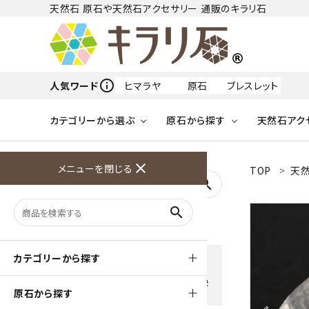
天然石 原石や天然石アクセサリー 通販のキラリ石
info_outline
人気ワード
ヒマラヤ
原石
ブレスレット
カテゴリーから選ぶ
原石から探す
天然石アク
フリーワードから探す
close
メニューを閉じる
TOP
天然
アクアマリン
search
天然石 原石
天然石
ア行
search
アマゾナイト
原石
ループタイ
ペンダント
誕生石
ワイヤーアクセサリー
天然石
ハ行
オパール
豊富な決済方法
カテゴリーから探す
クレジットカード・PayPay ・
天然石 ブローチ
和小物
ガーネット
Amzon Payなどお好きな 決
原石から探す
済方法を選択できます