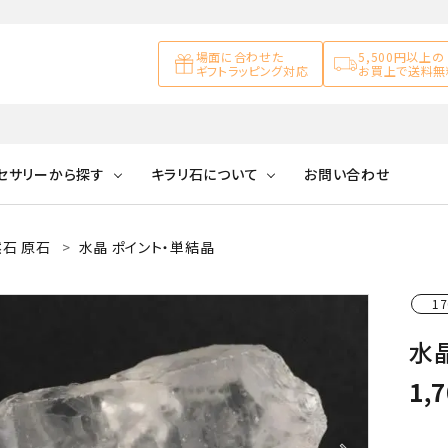
場面に合わせた
5,500円以上の
ギフトラッピング対応
お買上で送料無
セサリーから探す
キラリ石について
お問い合わせ
石 原石
水晶 ポイント・単結晶
アズライト
キラリ石について
お客様の声
アゲート
ブレスレット
天然石ループタイ
カ行
17
アメジスト
キラリ石ポイントに
公式ブログ
アラゴナイ
ついて
水晶
ネックレス
天然石ピアス
マ行
オブシディアン
ガーデンク
1,
天然石置き飾り
化石
カルサイト
Blue
Pink