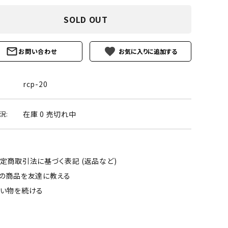
ーズ
クンツァイト
SOLD OUT
ポイント 特集
水晶
Black
勾玉 特集
favorite
お問い合わせ
ト
ソーダライト
Mix
石言葉辞典
トルマリン
rcp-20
ール
ブラッドストーン
3月 Mar
4月 Ap
在庫 0 売切れ中
況:
ァイト
ボツワナアゲート
7月 Jul
8月 A
ト
ユナカイト
11月 Nov
12月 
定商取引法に基づく表記 (返品など)
の商品を友達に教える
ーツ
ルビー
い物を続ける
石