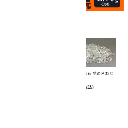
✦
祝☆サイトオープン17周年
✦
17
✦
th
ありがとうキャンペーン
関連商品
10倍
キラリ石ポイント
!!
8/31
迄!
水晶 さざれ石 詰め合わせ
水晶 さざれ石 詰め合わせ
200g
500g
1,300円(税込)
4,000円(税込)
水晶 極小さざれ石 詰め合わせ