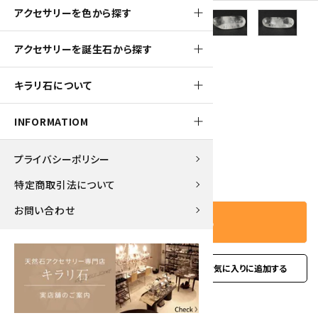
アクセサリーを色から探す
70pt
アクセサリーを誕生石から探す
星入り水晶 原石 磨き 13.6g
キラリ石について
700円(税込)
INFORMATIOM
プライバシーポリシー
－
＋
数量
特定商取引法について
お問い合わせ
カートに入れる
favorite
お問い合わせ
型番:
rc-38