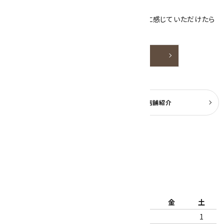
ております。
天然石アクセサリーと原石をより身近なものに感じていただけたら
嬉しいです。
詳しく見る
よくある質問
実店舗紹介
公式ブログ
2026年8月
日
月
火
水
木
金
土
1