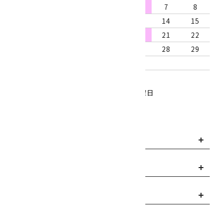
2
3
4
5
6
7
8
9
10
11
12
13
14
15
16
17
18
19
20
21
22
23
24
25
26
27
28
29
30
31
営業時間：10:00～18:00
定休日：水曜日、第1・3木曜日
■
・・・休業日
お支払い方法について
payment
送料・配送について
local_shipping
返品について
replay