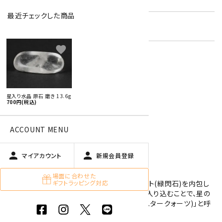
最近チェックした商品
在庫状況:
残り1です
favorite
特定商取引法に基づく表記 (返品など)
この商品を友達に教える
星入り水晶 原石 磨き 13.6g
買い物を続ける
700円(税込)
ACCOUNT MENU
商品説明
person
person
マイアカウント
新規会員登録
磨かれた星入り水晶です。
場面に合わせた
ギフトラッピング対応
星入り水晶は、緑色の鉱物であるアクチノライト(緑閃石)を内包し
た水晶です。アクチノライトの結晶が放射状に入り込むことで、星の
ような模様に見えることからこ「星入り水晶(スタークォーツ)」と呼
ばれています。