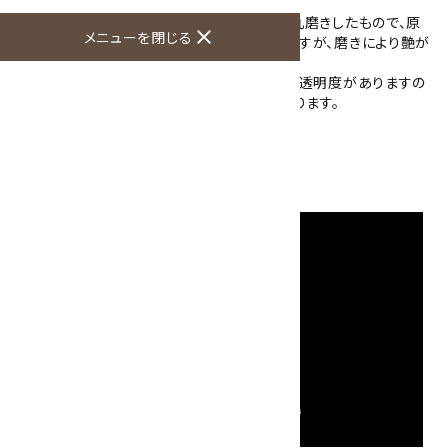
こちらの星入り水晶は、細長い柱状の結晶を丸磨きしたもので、原
close
メニューを閉じる
石の名残で表面には石目による凹みがありますが、磨きにより艶が
あります。
水晶にはクラックが入っていますが、全体的に透明度がありますの
で、内部に入ったアクチノライトの様子がわかります。
大きさ：40×16×12mm
硬度：7
産地：モンゴル