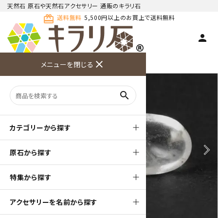
天然石 原石や天然石アクセサリー 通販のキラリ石
card_giftcard
送料無料
5,500円以上のお買上で送料無料
person
TOP
天然石 原石
水晶 原石
close
メニューを閉じる
商品検索
カート(
0
)
お問い合
利用ガイ
メニュー
わせ
ド
search
カテゴリーから探す
arrow_back_ios
arrow_forward_ios
原石から探す
特集から探す
アクセサリーを名前から探す