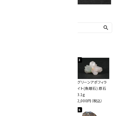
他の商品を探す
search
人気ランキング
1
2
3
佐渡の赤玉石 原石
ボルダーオパール
グリーンアポフィラ
磨き 128g
原石 40.4g
イト(魚眼石) 原石
3,000円（税込）
4,000円（税込）
3.1g
2,000円（税込）
4
5
6