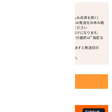
発送につきまして
正午までのご注文で当日発送致します。(振込み決済を除く)
休業日(水曜日、第1．3木曜日)と臨時休業日は発送をお休み致
します。 営業日カレンダー(左下段)をご確認ください
配達ご希望日がない場合は、最短日でのお届けになります。
※最短でのお届けをご希望の場合、時間指定の選択は"指定な
し"をおすすめします。
お届けの地域によっては、時間帯を指定されますと発送日の
翌々日配送になります。
ご不明な点はお気軽にお問い合わせください。
カートに入れる
✦