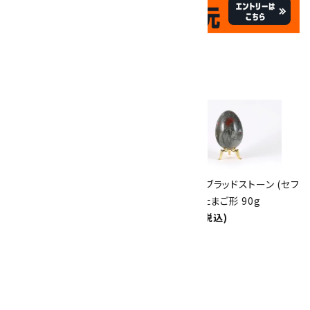
✦
✦
祝☆サイトオープン17周年
✦
17
✦
th
ありがとうキャンペーン
関連商品
10倍
キラリ石ポイント
!!
8/31
迄!
アフリカンブラッドストーン (セフ
アフリカンブラッドストーン (セフ
トナイト) 置石 3.8kg
トナイト) たまご形 90g
50,000円(税込)
1,900円(税込)
アフリカンブラッドストーン (セフ