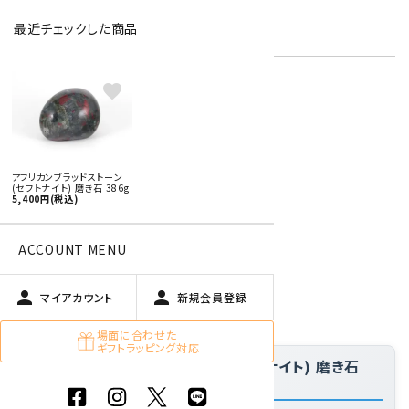
最近チェックした商品
型番:
afbs-05
在庫状況:
残り1です
favorite
特定商取引法に基づく表記 (返品など)
アフリカンブラッドストーン
(セフトナイト) 磨き石 386g
この商品を友達に教える
5,400円(税込)
買い物を続ける
ACCOUNT MENU
person
person
商品説明
マイアカウント
新規会員登録
場面に合わせた
ギフトラッピング対応
「アフリカンブラッドストーン (セフトナイト) 磨き石
386g」の特徴