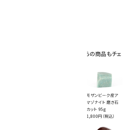
アポフィライト (魚
眼石) 原石 39.6g
2,000円（税込）
この商品を見ている人はこちらの商品もチェ
ックしています
アフリカンブラッド
アクアマリン 原石
モザンビーク産ア
ストーン (セフトナ
磨き 282g
マゾナイト 磨き石
イト) ハート形
11,000円（税込）
カット 95g
1,000円（税込）
1,800円（税込）