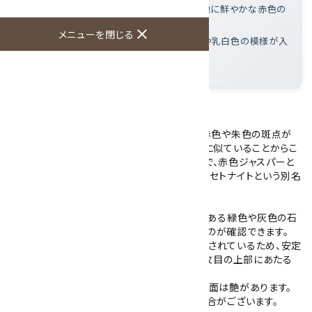
アフリカンブラッドストーンとは
: 深緑色の地に鮮やかな赤色の
斑点が特徴のカルセドニーの一種
close
メニューを閉じる
この磨き石の魅力
: 濃淡のある緑色に朱色や乳白色の模様が入
り、たまご形に磨かれている
大きさ
: 76×59×55mm
アフリカンブラッドストーンの磨き石です。
アフリカンブラッドストーンは、深緑色の地に赤色や朱色の斑点が
点在する鉱物です。見た目がブラッドストーンに似ていることからこ
の名で呼ばれますが、鉱物学的には別のもので、赤色ジャスパーと
灰色カルセドニーを主体とする複合鉱物です。セトナイトという別名
でも知られています。
こちらのアフリカンブラッドストーンは、濃淡のある緑色や灰色の石
の中に朱色や乳白色の模様が斑に入っているのが確認できます。
たまご形に加工された石の一面が平面に研磨されているため、安定
して置くことができます。これは写真5枚目、8枚目の上部にあたる
平らな部分です。
石目による凹みがありますが、研磨によって表面は艶があります。
※ご使用のモニターにより、色が濃く見える場合がございます。