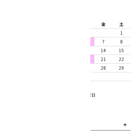
2026年8月
日
月
火
水
木
金
土
1
2
3
4
5
6
7
8
9
10
11
12
13
14
15
16
17
18
19
20
21
22
23
24
25
26
27
28
29
30
31
営業時間：10:00～18:00
定休日：水曜日、第1・3木曜日
■
・・・休業日
お支払い方法について
payment