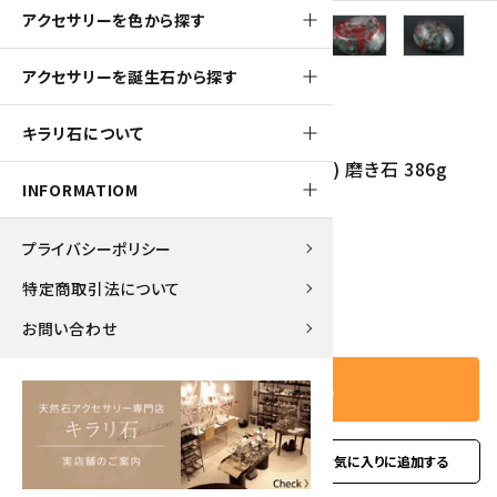
アクセサリーを色から探す
アクセサリーを誕生石から探す
540pt
キラリ石について
アフリカンブラッドストーン (セフトナイト) 磨き石 386g
INFORMATIOM
5,400円(税込)
プライバシーポリシー
特定商取引法について
－
＋
数量
お問い合わせ
カートに入れる
favorite
お問い合わせ