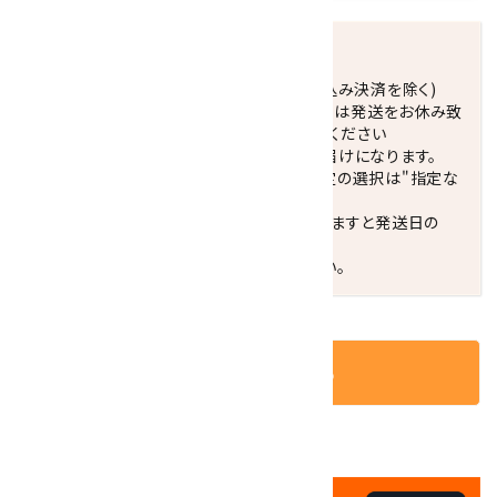
発送につきまして
正午までのご注文で当日発送致します。(振込み決済を除く)
休業日(水曜日、第1．3木曜日)と臨時休業日は発送をお休み致
します。 営業日カレンダー(左下段)をご確認ください
配達ご希望日がない場合は、最短日でのお届けになります。
※最短でのお届けをご希望の場合、時間指定の選択は"指定な
し"をおすすめします。
お届けの地域によっては、時間帯を指定されますと発送日の
翌々日配送になります。
ご不明な点はお気軽にお問い合わせください。
カートに入れる