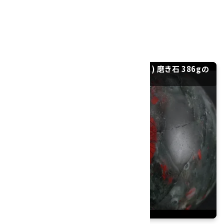
大きさ：79×59×52mm
硬度：7
産地：エスワティニ王国
アフリカンブラッドストーン (セフトナイト) 磨き石 386gの
紹介動画｜YouTube