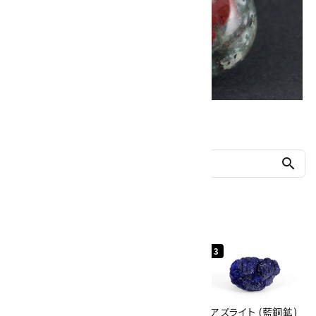
他の商品を探す
search
人気ランキング
1
2
3
グリーンアポフィラ
ボルダーオパール
アズライト (藍銅鉱)