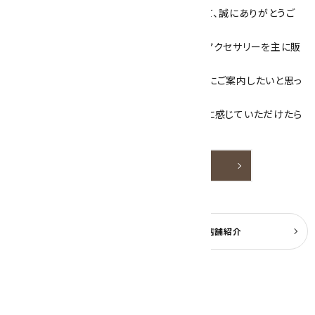
数あるショップより、当店にお越し下さいまして、誠にありがとうご
ざいます！
当サイトは、天然石原石や天然石を使用したアクセサリーを主に販
売しています。
素敵な色や模様が魅力的な天然石を お客様にご案内したいと思っ
ております。
天然石アクセサリーと原石をより身近なものに感じていただけたら
嬉しいです。
詳しく見る
よくある質問
実店舗紹介
公式ブログ