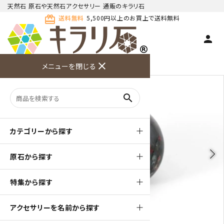
天然石 原石や天然石アクセサリー 通販のキラリ石
card_giftcard
送料無料
5,500円以上のお買上で送料無料
person
TOP
天然石 原石
ブラッドストーン 原石
close
メニューを閉じる
商品検索
カート(
0
)
お問い合
利用ガイ
メニュー
わせ
ド
search
カテゴリーから探す
arrow_back_ios
arrow_forward_ios
原石から探す
特集から探す
アクセサリーを名前から探す