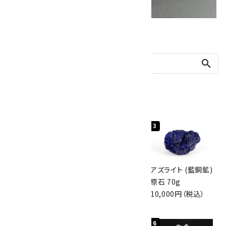
他の商品を探す
search
人気ランキング
1
2
3
グリーンアポフィラ
ボルダーオパール
アズライト (藍銅鉱)
イト(魚眼石) 原石
原石 40.4g
原石 70g
3.1g
4,000円（税込）
10,000円（税込）
2,000円（税込）
4
5
6