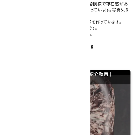
をした菊の花模様が1つ入っています。大輪の菊模様で存在感があ
ります。その右隣に小さな菊のような模様も入っています。写真5、6
枚目をご参照ください。
それ以外の部分は、斑模様が入り、力強い模様を作っています。
木の台がつきますので鑑賞用としておすすめです。
自然が作り上げた力強い模様をご堪能下さい。
石のみの大きさ：約170×110×50mm 1709g
産地：岐阜県本巣市根尾
岐阜県根尾谷産 菊花石 台付き 1.7kgの紹介動画｜
YouTube