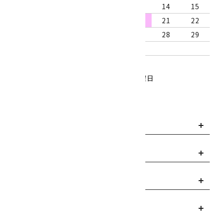
9
10
11
12
13
14
15
16
17
18
19
20
21
22
23
24
25
26
27
28
29
30
31
営業時間：10:00～18:00
定休日：水曜日、第1・3木曜日
■
・・・休業日
お支払い方法について
payment
送料・配送について
local_shipping
返品について
replay
ご利用案内
info