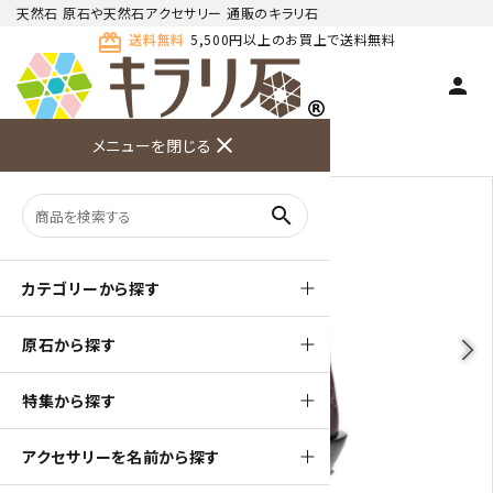
天然石 原石や天然石アクセサリー 通販のキラリ石
card_giftcard
送料無料
5,500円以上のお買上で送料無料
person
TOP
天然石 原石
根尾谷産 菊花石
close
メニューを閉じる
商品検索
カート(
0
)
お問い合
利用ガイ
メニュー
わせ
ド
search
カテゴリーから探す
原石から探す
arrow_back_ios
arrow_forward_ios
特集から探す
アクセサリーを名前から探す