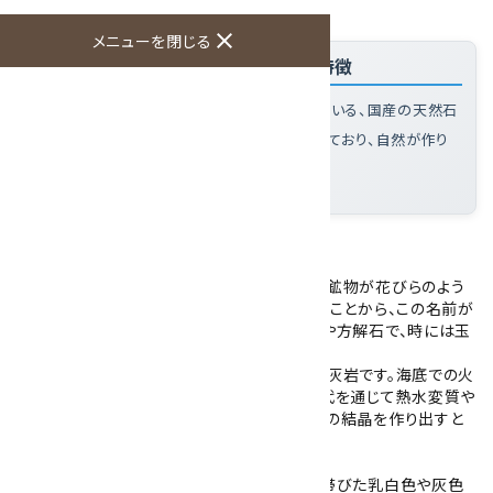
close
メニューを閉じる
「根尾谷産 菊花石 台付き 1.7kg」の特徴
菊花石とは
: 花びらのような模様が菊に似ている、国産の天然石
この菊花石の魅力
: 大輪の菊模様が1つ入っており、自然が作り
出した力強い模様を楽しめる
大きさ
: 約170×110×50mm
岐阜県根尾谷で産出した菊花石です。
菊花石は、暗色の母岩の中に白色や灰白色の鉱物が花びらのよう
に広がり、菊の花を思わせる模様をつくり出すことから、この名前が
付けられました。内包される鉱物は主に石英や方解石で、時には玉
髄(カルセドニー)を伴うこともあります。
菊花石の母岩は、古生代に形成された輝緑凝灰岩です。海底での火
山活動により生成されたこの岩石が、地質年代を通じて熱水変質や
鉱物の再結晶作用を受け、現在見られる花状の結晶を作り出すと
考えられています。
こちらの菊花石は、暗い茶色の母岩に赤みを帯びた乳白色や灰色