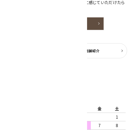
天然石アクセサリーと原石をより身近なものに感じていただけたら
嬉しいです。
詳しく見る
よくある質問
実店舗紹介
公式ブログ
2026年8月
日
月
火
水
木
金
土
1
2
3
4
5
6
7
8