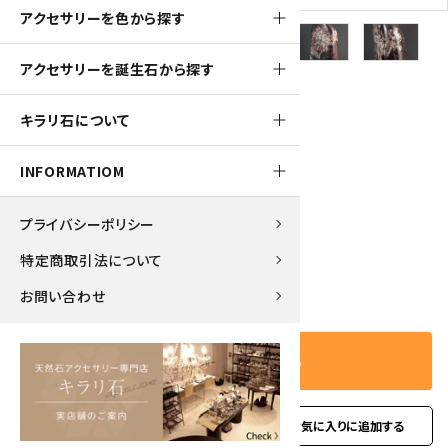
アクセサリーを色から探す
アクセサリーを誕生石から探す
1900pt
キラリ石について
根尾谷産 菊花石 1.7kg
INFORMATIOM
19,000円(税込)
プライバシーポリシー
特定商取引法について
－
＋
数量
お問い合わせ
カートに入れる
favorite
お問い合わせ