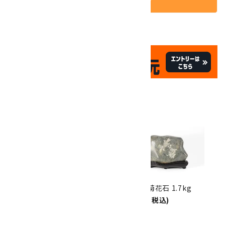
✦
✦
祝☆サイトオープン17周年
✦
17
✦
th
ありがとうキャンペーン
関連商品
10倍
キラリ石ポイント
!!
8/31
迄!
根尾谷産 菊花石 953g
根尾谷産 菊花石 1.7kg
22,000円(税込)
14,000円(税込)