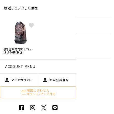
最近チェックした商品
型番:
chs-05
favorite
在庫状況:
残り1です
国産 原石 / アクセサリー
キーワード:
大きいサイズの原石
根尾谷産 菊花石 1.7kg
天然石 美石 ・ 置石
19,000円(税込)
ACCOUNT MENU
特定商取引法に基づく表記 (返品など)
person
person
マイアカウント
新規会員登録
この商品を友達に教える
買い物を続ける
場面に合わせた
ギフトラッピング対応
商品説明