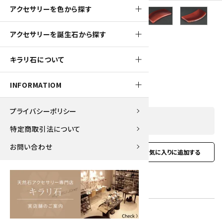
アクセサリーを色から探す
250pt
アクセサリーを誕生石から探す
天然石マッサージプレート メノウ
キラリ石について
2,500円(税込)
INFORMATIOM
プライバシーポリシー
SOLD OUT
特定商取引法について
お問い合わせ
favorite
お問い合わせ
型番:
msplt-05
在庫状況:
在庫 0 売切れ中