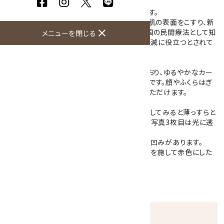
赤メノウを用いたかっさマッサージプレートです。
かっさマッサージは、専用のへらなどを使って肌の表面をこすり、新
close
陳代謝を促したり、老廃物の排出を助ける中国の民間療法として知
メニューを閉じる
られています。リンパの流れを整え、むくみの軽減に役立つとされて
います。
こちらのかっさプレートは、扇型に加工されており、ゆるやかなカー
ブを活かして部位に合わせた使い分けが可能です。顔やふくらはぎ
のケア、足裏のマッサージなど幅広くご利用いただけます。
赤色の濃淡のあるかっさプレートで、光に透かしてみると薄っすらと
透けて層状模様が入っているのがわかります。写真3枚目は光に透
かした状態で撮影しています。
磨きにより表面は艶がありますが、石目による凹みがあります。
※メノウは、瑪瑙(アゲート)を装飾用に熱処理を施して赤色にした
石です。
大きさ：79×42×6mm
重さ：46.8g
発送につきまして