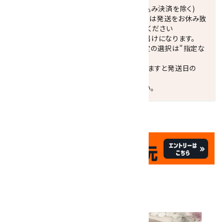
正午までのご注文で当日発送致します。(振込み決済を除く)
休業日(水曜日、第1．3木曜日)と臨時休業日は発送をお休み致
します。 営業日カレンダー(左下段)をご確認ください
配達ご希望日がない場合は、最短日でのお届けになります。
※最短でのお届けをご希望の場合、時間指定の選択は"指定な
し"をおすすめします。
お届けの地域によっては、時間帯を指定されますと発送日の
翌々日配送になります。
ご不明な点はお気軽にお問い合わせください。
✦
✦
祝☆サイトオープン17周年
✦
17
✦
th
ありがとうキャンペーン
関連商品
10倍
キラリ石ポイント
!!