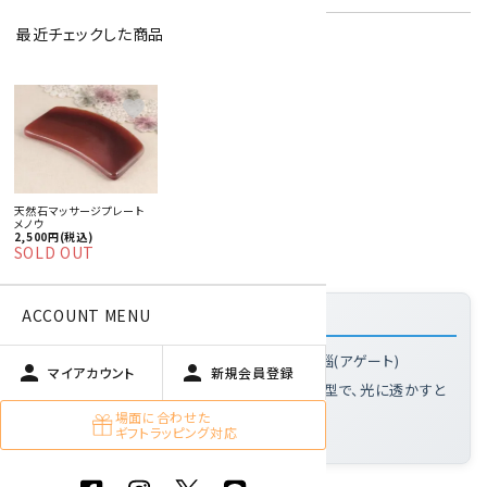
最近チェックした商品
特定商取引法に基づく表記 (返品など)
favorite
この商品を友達に教える
買い物を続ける
天然石マッサージプレート
メノウ
商品説明
2,500円(税込)
SOLD OUT
ACCOUNT MENU
「赤メノウかっさプレート」の特徴
メノウとは
: 熱処理により赤く発色させた瑪瑙(アゲート)
person
person
マイアカウント
新規会員登録
このプレートの魅力
: ゆるやかなカーブの扇型で、光に透かすと
層状の模様がわかる
場面に合わせた
ギフトラッピング対応
大きさ
: 79×42×6mm