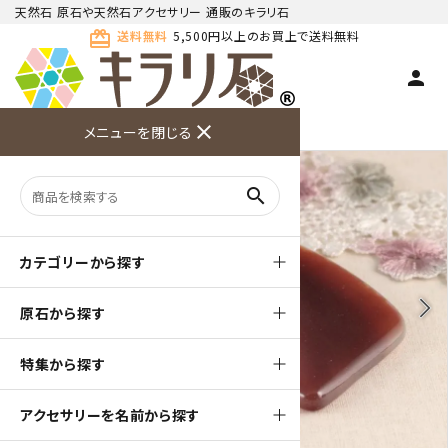
天然石 原石や天然石アクセサリー 通販のキラリ石
card_giftcard
送料無料
5,500円以上のお買上で送料無料
person
TOP
多用途天然石
マッサージストーン
close
メニューを閉じる
商品検索
カート(
0
)
お問い合
利用ガイ
メニュー
わせ
ド
search
カテゴリーから探す
arrow_back_ios
arrow_forward_ios
原石から探す
特集から探す
アクセサリーを名前から探す