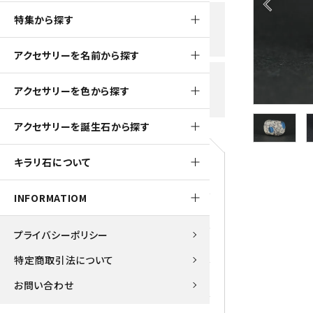
arrow_back_ios
黒水晶
特集から探す
新規会員登録で
大きいサイズの原石
国産 
500ptプレゼント
K2ブルー
アクセサリーを名前から探す
たまご形 特集
ピラミ
スピネル / パーガサイト
送料全国一律700円
アクセサリーを色から探す
5,500円(税込)以上ご購入で
美石 特集
ルース
送料無料
ターコイズ (トルコ石)
アクセサリーを誕生石から探す
パイライト
1月 Ja
キラリ石について
原石
ブルーレースアゲート
5月 Ma
INFORMATIOM
マラカイト
アクアマリン
9月 Se
プライバシーポリシー
ラピスラズリ
アゲート
特定商取引法について
ローズクォーツ
アズライト
お問い合わせ