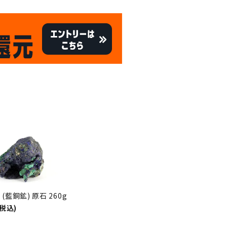
キャンペーン
8/31
倍
迄!
!!
(藍銅鉱) 原石 260g
(税込)