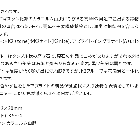
磨き石です。
、パキスタン北部のカラコルム山脈にそびえる高峰K2周辺で産出する鉱物
質の母岩は石英、長石、雲母を主要構成鉱物とし、通常は銅鉱物を含ま
ます。
ン(K2 stone)やK2ナイト(K2nite)、アズライト イン グラナイト(Azur
ブルーはタンブル状の磨き石で、原石の名残で凹みがありますがそれ以外
のある白い部分は石英と長石からなる花崗岩、黒い部分は雲母です。
イトは硬度が低く艶が出にくい鉱物ですが、K2ブルーでは花崗岩と一体
きます。
色や水色をしたアズライトの結晶が斑点状に入り独特な表情をしていま
ニターにより、色が濃く見える場合がございます。
22×20mm
)：3.5～4
タン カラコルム山脈