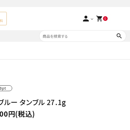
person
shopping_cart
0
料
search
よくあるご質問
アベチュリン
実店舗情報
天然石ペンダント
サ行
タ行
0pt
ト
エメラルド
ブルー タンブル 27.1g
つまみ細工×天然石
ラ行
ォーツ
カーネリアン
700円(税込)
多用途天然石
菊花石
Yellow