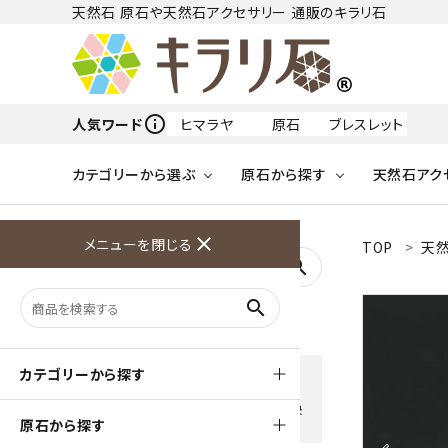
天然石 原石や天然石アクセサリー 通販のキラリ石
info_outline
人気ワード
ヒマラヤ
原石
ブレスレット
カテゴリーから選ぶ
原石から探す
天然石アク
フリーワードから探す
close
メニューを閉じる
TOP
天然
アクアマリン
search
天然石 原石
天然石
ア行
search
アマゾナイト
原石
ループタイ
ペンダント
誕生石
ワイヤーアクセサリー
天然石
ハ行
オパール
豊富な決済方法
カテゴリーから探す
クレジットカード・PayPay ・
天然石 ブローチ
和小物
ガーネット
Amzon Payなどお好きな 決
原石から探す
済方法を選択できます