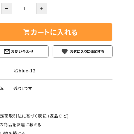
ーズ
クンツァイト
－
＋
ポイント 特集
水晶
Black
勾玉 特集
カートに入れる
ト
ソーダライト
Mix
石言葉辞典
トルマリン
favorite
お問い合わせ
ール
ブラッドストーン
3月 Mar
4月 Ap
k2blue-12
ァイト
ボツワナアゲート
7月 Jul
8月 A
残り1です
況:
ト
ユナカイト
11月 Nov
12月 
ーツ
ルビー
定商取引法に基づく表記 (返品など)
石
の商品を友達に教える
い物を続ける