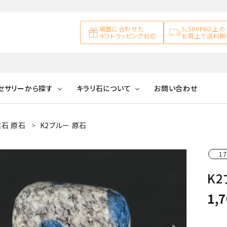
場面に合わせた
5,500円以上の
ギフトラッピング対応
お買上で送料無
セサリーから探す
キラリ石について
お問い合わせ
石 原石
K2ブルー 原石
アズライト
キラリ石について
お客様の声
アゲート
ブレスレット
天然石ループタイ
カ行
17
アメジスト
キラリ石ポイントに
公式ブログ
アラゴナイ
ついて
K2
ネックレス
天然石ピアス
マ行
オブシディアン
ガーデンク
1,
天然石置き飾り
化石
カルサイト
Blue
Pink