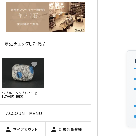
アベチュリン
アマゾナイト
アメジスト
最近チェックした商品
アラゴナイト
エメラルド
favorite
オパール
オブシディアン（黒曜石/十勝
K2ブルー タンブル 27.1g
石）
1,700円(税込)
ガーデンクォーツ
ACCOUNT MENU
カーネリアン
person
person
マイアカウント
新規会員登録