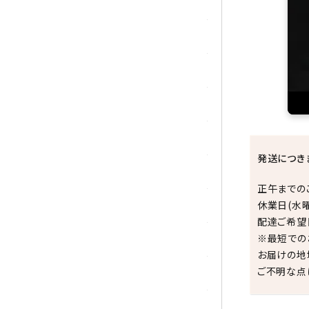
トパーズ
トルマリン
パイライト(黄鉄鉱)
翡翠 (ジェイド)
ピンクオパール
発送につき
ブラッドストーン
正午までの
休業日(水
ブルーレースアゲート
配達ご希望
※最短での
フローライト(蛍石)
お届けの地
ご不明な点
ヘミモルファイト
ボツワナアゲート