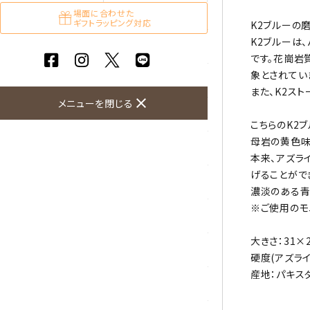
ガーネット
場面に合わせた
ギフトラッピング対応
K2ブルーの
K2ブルーは
化石（フォッシル）
です。花崗岩
象とされてい
カルサイト
また、K2ストー
close
メニューを閉じる
菊花石
こちらのK2
母岩の黄色味
黒水晶
本来、アズラ
げることがで
クリソコラ
濃淡のある青
※ご使用のモ
クリソプレーズ
大きさ：31×
クンツァイト
硬度(アズライト
産地：パキス
K2ブルー