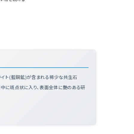
ライト(藍銅鉱)が含まれる稀少な共生石
崗岩中に斑点状に入り、表面全体に艶のある研