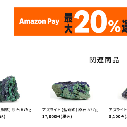
✦
✦
17
✦
✦
サイトオープン17周年
ありがとう
th
10
キラリ石ポイント
関連商品
銅鉱) 原石 675g
アズライト (藍銅鉱) 原石 577g
アズライト 
税込)
17,000円(税込)
8,100円