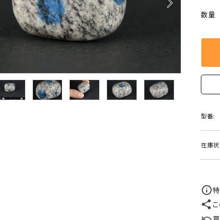
arrow_forward_ios
クリソコラ
クリソプレ
数量
原石/アクセサリー
丸玉 特集
シトリン
ジャスパー
White
Green
ッド型 特集
ハート形 特集
スモーキークォーツ
セレスタイ
Gray
Brown
 特集
鉱物解説
タイガーアイ/ホークアイ
トパーズ
翡翠
ピンクオパ
n
2月 Feb
型番:
フローライト
ヘミモルフ
y
6月 Jun
在庫状
ムーンストーン
モスアゲー
p
10月 Oct
ラブラドライト
ルチルクォ
特
ロードクロサイト
その他天然
こ
買