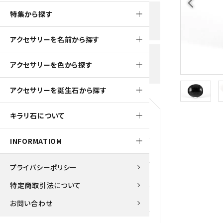
arrow_back_ios
黒水晶
特集から探す
新規会員登録で
大きいサイズの原石
国産 
500ptプレゼント
K2ブルー
アクセサリーを名前から探す
たまご形 特集
ピラミ
スピネル / パーガサイト
送料全国一律700円
アクセサリーを色から探す
5,500円(税込)以上ご購入で
美石 特集
ルース
送料無料
ターコイズ (トルコ石)
アクセサリーを誕生石から探す
パイライト
1月 Ja
キラリ石について
原石
ブルーレースアゲート
5月 Ma
INFORMATIOM
マラカイト
アクアマリン
9月 Se
プライバシーポリシー
ラピスラズリ
アゲート
特定商取引法について
ローズクォーツ
アズライト
お問い合わせ