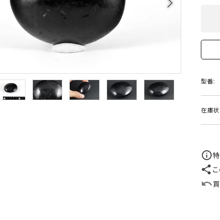
arrow_forward_ios
クリソコラ
クリソプレ
原石/アクセサリー
丸玉 特集
シトリン
ジャスパー
White
Green
ッド型 特集
ハート形 特集
スモーキークォーツ
セレスタイ
Gray
Brown
 特集
鉱物解説
タイガーアイ/ホークアイ
トパーズ
型番:
翡翠
ピンクオパ
n
2月 Feb
在庫状
フローライト
ヘミモルフ
y
6月 Jun
ムーンストーン
モスアゲー
p
10月 Oct
特
こ
ラブラドライト
ルチルクォ
買
ロードクロサイト
その他天然