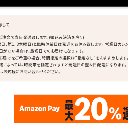
まして
ご注文で当日発送致します。(振込み決済を除く)
曜日、第1．3木曜日)と臨時休業日は発送をお休み致します。 営業日カレ
日がない場合は、最短日でのお届けになります。
お届けをご希望の場合、時間指定の選択は"指定なし"をおすすめします
域によっては、時間帯を指定されますと発送日の翌々日配送になります。
はお気軽にお問い合わせください。
✦
✦
17
✦
✦
サイトオープン17周年
ありがとう
th
10
キラリ石ポイント