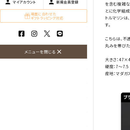
person
person
マイアカウント
新規会員登録
を含む複雑な
ガーネット
とに化学組成
場面に合わせた
トルマリンは
ギフトラッピング対応
化石（フォッシル）
す。
カルサイト
こちらは、不
丸みを帯びた
菊花石
close
メニューを閉じる
大きさ：47×
黒水晶
硬度：7～7.5
産地：マダガ
クリソコラ
クリソプレーズ
ブ
クンツァイト
K2ブルー