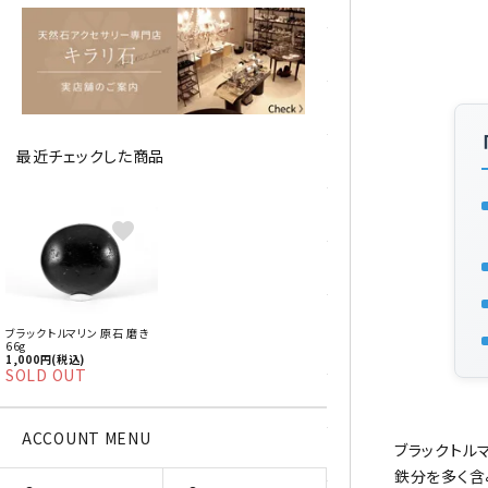
アベチュリン
アマゾナイト
アメジスト
最近チェックした商品
アラゴナイト
エメラルド
favorite
オパール
オブシディアン（黒曜石/十勝
ブラックトルマリン 原石 磨き
石）
66g
1,000円(税込)
SOLD OUT
ガーデンクォーツ
ACCOUNT MENU
ブラックトル
カーネリアン
鉄分を多く含