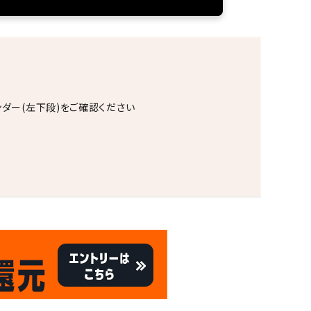
ンダー(左下段)をご確認ください
。
キャンペーン
8/31
倍
迄!
!!