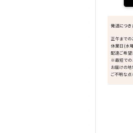
トパーズ
トルマリン
発送につき
パイライト(黄鉄鉱)
正午までの
翡翠 (ジェイド)
休業日(水
配達ご希望
ピンクオパール
※最短での
お届けの地
ブラッドストーン
ご不明な点
ブルーレースアゲート
フローライト(蛍石)
祝☆
ヘミモルファイト
ボツワナアゲート