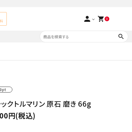
person
shopping_cart
0
料
search
よくあるご質問
アベチュリン
実店舗情報
天然石ペンダント
サ行
タ行
0pt
ト
エメラルド
ックトルマリン 原石 磨き 66g
つまみ細工×天然石
ラ行
ォーツ
カーネリアン
000円(税込)
多用途天然石
菊花石
Yellow