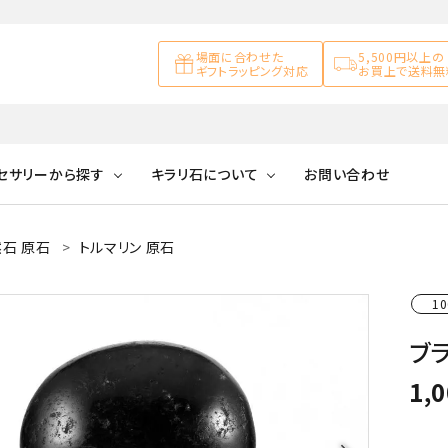
場面に合わせた
5,500円以上の
ギフトラッピング対応
お買上で送料無
セサリーから探す
キラリ石について
お問い合わせ
石 原石
トルマリン 原石
アズライト
キラリ石について
お客様の声
アゲート
ブレスレット
天然石ループタイ
カ行
10
アメジスト
キラリ石ポイントに
公式ブログ
アラゴナイ
ついて
ブラ
ネックレス
天然石ピアス
マ行
オブシディアン
ガーデンク
1,
天然石置き飾り
化石
カルサイト
Blue
Pink