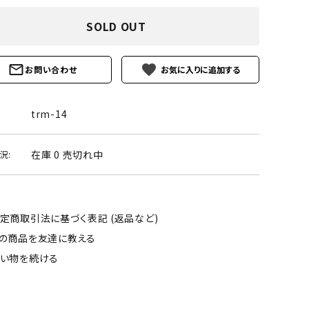
ーズ
クンツァイト
SOLD OUT
ポイント 特集
水晶
Black
勾玉 特集
favorite
お問い合わせ
ト
ソーダライト
Mix
石言葉辞典
トルマリン
trm-14
ール
ブラッドストーン
3月 Mar
4月 Ap
在庫 0 売切れ中
況:
ァイト
ボツワナアゲート
7月 Jul
8月 A
ト
ユナカイト
11月 Nov
12月 
定商取引法に基づく表記 (返品など)
の商品を友達に教える
ーツ
ルビー
い物を続ける
石