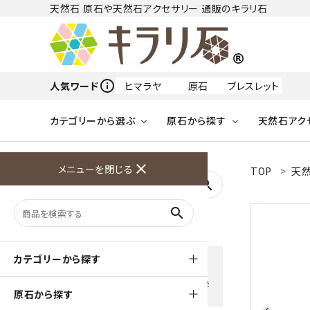
天然石 原石や天然石アクセサリー 通販のキラリ石
info_outline
人気ワード
ヒマラヤ
原石
ブレスレット
カテゴリーから選ぶ
原石から探す
天然石アク
フリーワードから探す
close
メニューを閉じる
TOP
天然
アクアマリン
search
天然石 原石
天然石
ア行
search
アマゾナイト
原石
ループタイ
ペンダント
誕生石
ワイヤーアクセサリー
天然石
ハ行
オパール
豊富な決済方法
カテゴリーから探す
クレジットカード・PayPay ・
天然石 ブローチ
和小物
ガーネット
Amzon Payなどお好きな 決
原石から探す
済方法を選択できます