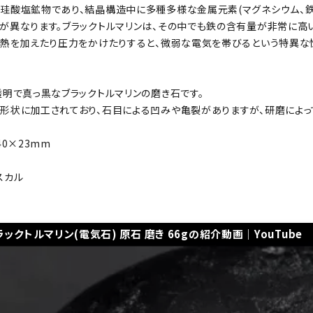
珪酸塩鉱物であり、結晶構造中に多種多様な金属元素(マグネシウム、鉄
が異なります。ブラックトルマリンは、その中でも鉄の含有量が非常に高
、熱を加えたり圧力をかけたりすると、微弱な電気を帯びるという特異な
透明で真っ黒なブラックトルマリンの磨き石です。
形状に加工されており、石目による凹みや亀裂がありますが、研磨によっ
40×23mm
スカル
ラックトルマリン(電気石) 原石 磨き 66gの紹介動画｜YouTube