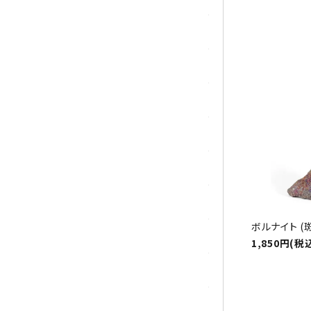
祝☆
マラカイト(孔雀石)
ムーンストーン
モスアゲート
ユナカイト
ラピスラズリ
ラブラドライト
ボルナイト (斑
ルチルクォーツ
1,850円(税
ルビー
ローズクォーツ