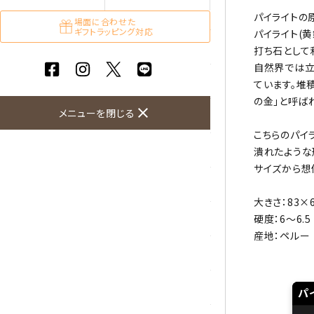
ガーネット
パイライトの
場面に合わせた
ギフトラッピング対応
パイライト(
化石（フォッシル）
打ち石として
自然界では立
カルサイト
ています。堆
の金」と呼ば
close
メニューを閉じる
菊花石
こちらのパイ
黒水晶
潰れたような
サイズから想
クリソコラ
大きさ：83×
クリソプレーズ
硬度：6～6.5
産地：ペルー
クンツァイト
K2ブルー
パ