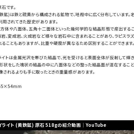
原石です。
黄鉄鉱)は鉄と硫黄から構成される鉱物で、地殻中に広く分布しています。
利用されてきた歴史があります。
方体や八面体、五角十二面体といった幾何学的な結晶形態で産出するこ
積岩、変成岩、火成岩など様々な岩石中に含まれることがあり、ラピスラ
れることもありますが、比重や硬度が異なるため区別することができます
ライトは金属光沢を帯びた結晶で、光を受けると表面全体が反射して輝き
形状をした塊状の結晶の中に八面体などの整った結晶面が混在すること
像されるよりも手に取ったときの重量感があります。
65×54mm
イライト (黄鉄鉱) 原石 518gの紹介動画｜YouTube