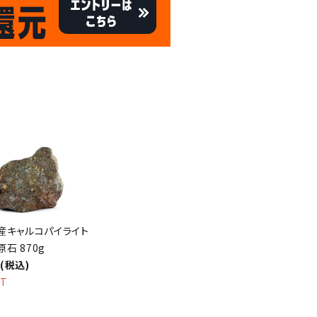
キャンペーン
8/31
倍
迄!
!!
産キャルコパイライト
原石 870g
円(税込)
UT