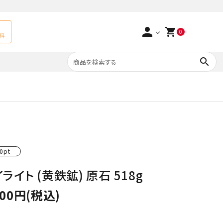
person
shopping_cart
0
料
search
よくあるご質問
アベチュリン
実店舗情報
天然石ペンダント
サ行
タ行
0pt
ト
エメラルド
ライト (黄鉄鉱) 原石 518g
つまみ細工×天然石
ラ行
ォーツ
カーネリアン
000円(税込)
多用途天然石
菊花石
Yellow