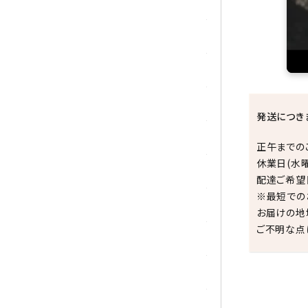
トパーズ
トルマリン
パイライト(黄鉄鉱)
翡翠 (ジェイド)
発送につき
ピンクオパール
正午までの
休業日(水
ブラッドストーン
配達ご希望
※最短での
ブルーレースアゲート
お届けの地
ご不明な点
フローライト(蛍石)
ヘミモルファイト
ボツワナアゲート