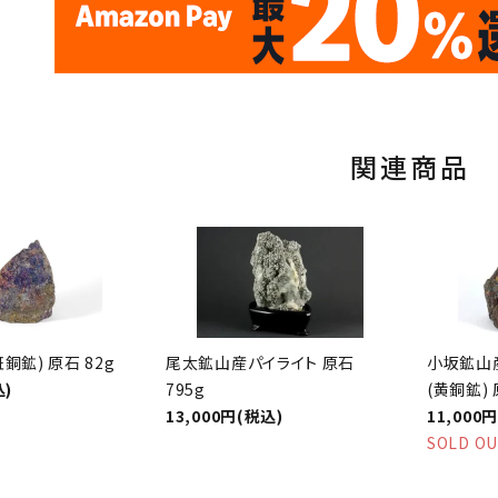
17
✦
✦
サイトオープン17周年
ありがとう
th
10
キラリ石ポイント
関連商品
銅鉱) 原石 82g
尾太鉱山産パイライト 原石
小坂鉱山
込)
795g
(黄銅鉱) 
13,000円(税込)
11,000
SOLD O