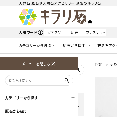
天然石 原石や天然石アクセサリー 通販のキラリ石
info_outline
人気ワード
ヒマラヤ
原石
ブレスレット
カテゴリーから選ぶ
原石から探す
天然石アク
フリーワードから探す
close
メニューを閉じる
TOP
天然
アクアマリン
search
天然石 原石
天然石
ア行
search
アマゾナイト
原石
ループタイ
ペンダント
誕生石
ワイヤーアクセサリー
天然石
ハ行
オパール
豊富な決済方法
カテゴリーから探す
クレジットカード・PayPay ・
天然石 ブローチ
和小物
ガーネット
Amzon Payなどお好きな 決
原石から探す
済方法を選択できます