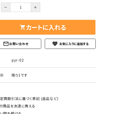
ーズ
クンツァイト
－
＋
ポイント 特集
水晶
Black
勾玉 特集
カートに入れる
ト
ソーダライト
Mix
石言葉辞典
トルマリン
favorite
お問い合わせ
ール
ブラッドストーン
3月 Mar
4月 Ap
pyr-02
ァイト
ボツワナアゲート
7月 Jul
8月 A
残り1です
況:
ト
ユナカイト
11月 Nov
12月 
ーツ
ルビー
定商取引法に基づく表記 (返品など)
石
の商品を友達に教える
い物を続ける