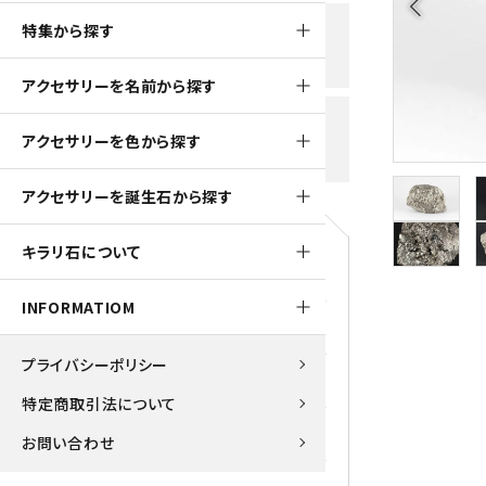
arrow_back_ios
黒水晶
特集から探す
新規会員登録で
大きいサイズの原石
国産 
500ptプレゼント
K2ブルー
アクセサリーを名前から探す
たまご形 特集
ピラミ
スピネル / パーガサイト
送料全国一律700円
アクセサリーを色から探す
5,500円(税込)以上ご購入で
美石 特集
ルース
送料無料
ターコイズ (トルコ石)
アクセサリーを誕生石から探す
パイライト
1月 Ja
キラリ石について
原石
ブルーレースアゲート
5月 Ma
INFORMATIOM
マラカイト
アクアマリン
9月 Se
プライバシーポリシー
ラピスラズリ
アゲート
特定商取引法について
ローズクォーツ
アズライト
お問い合わせ