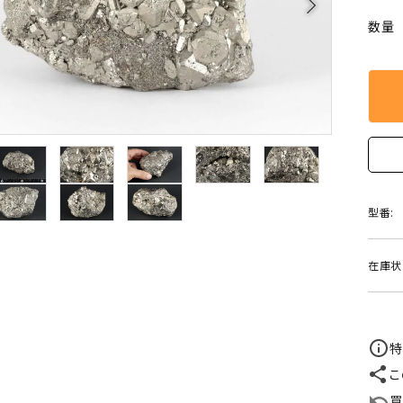
arrow_forward_ios
クリソコラ
クリソプレ
数量
原石/アクセサリー
丸玉 特集
シトリン
ジャスパー
White
Green
ッド型 特集
ハート形 特集
スモーキークォーツ
セレスタイ
Gray
Brown
 特集
鉱物解説
タイガーアイ/ホークアイ
トパーズ
翡翠
ピンクオパ
n
2月 Feb
型番:
フローライト
ヘミモルフ
y
6月 Jun
在庫状
ムーンストーン
モスアゲー
p
10月 Oct
ラブラドライト
ルチルクォ
特
ロードクロサイト
その他天然
こ
買