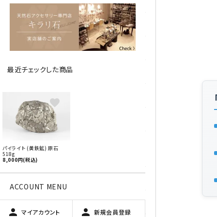
アベチュリン
アマゾナイト
アメジスト
最近チェックした商品
アラゴナイト
エメラルド
favorite
オパール
オブシディアン（黒曜石/十勝
パイライト (黄鉄鉱) 原石
石）
518g
8,000円(税込)
ガーデンクォーツ
ACCOUNT MENU
カーネリアン
person
person
マイアカウント
新規会員登録