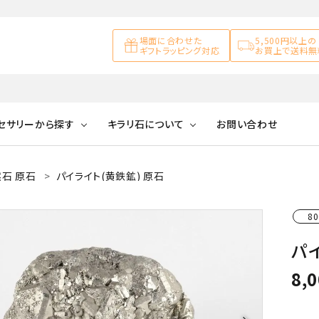
場面に合わせた
5,500円以上の
ギフトラッピング対応
お買上で送料無
セサリーから探す
キラリ石について
お問い合わせ
石 原石
パイライト(黄鉄鉱) 原石
アズライト
キラリ石について
お客様の声
アゲート
ブレスレット
天然石ループタイ
カ行
80
アメジスト
キラリ石ポイントに
公式ブログ
アラゴナイ
ついて
パイ
ネックレス
天然石ピアス
マ行
オブシディアン
ガーデンク
8,
天然石置き飾り
化石
カルサイト
Blue
Pink