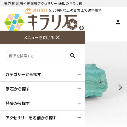
天然石 原石や天然石アクセサリー 通販のキラリ石
card_giftcard
送料無料
5,500円以上のお買上で送料無料
person
TOP
天然石 原石
マラカイト(孔雀石) 原石
close
メニューを閉じる
商品検索
カート(
0
)
お問い合
利用ガイ
メニュー
わせ
ド
search
カテゴリーから探す
arrow_back_ios
arrow_forward_ios
原石から探す
特集から探す
アクセサリーを名前から探す