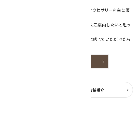
ざいます！
当サイトは、天然石原石や天然石を使用したアクセサリーを主に販
売しています。
素敵な色や模様が魅力的な天然石を お客様にご案内したいと思っ
ております。
天然石アクセサリーと原石をより身近なものに感じていただけたら
嬉しいです。
詳しく見る
よくある質問
実店舗紹介
公式ブログ