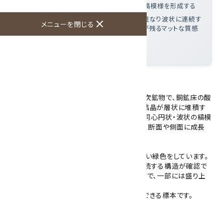
細な結晶が層状に堆積し同心円状・波状の縞模様を形成する
この標本の特徴
: 側面に細い縞が幾重にも重なり波状に連続す
close
メニューを閉じる
る成長構造が確認でき、表面は自然の起伏が残るマットな質感
大きさ
: 104×59×40mm
産地
: コンゴ民主共和国
マラカイト(孔雀石)の原石です。
マラカイトは炭酸塩鉱物に分類される銅の二次鉱物で、銅鉱床の酸
化帯で生成します。放射状に集合した微細な結晶が層状に堆積す
る性質があり、その成長構造が断面や側面に同心円状・波状の縞模
様として現れます。塊状で産出することが多く、断面や側面に成長
構造が確認できる点が特徴です。
こちらのマラカイトは塊状の原石で、全体は淡い緑色をしています。
側面には細い縞が幾重にも重なり、波状に連続する構造が確認で
きます。表面は自然の起伏が残るマットな質感で、一部には盛り上
がった瘤状の部分も見られます。
研磨品とは異なり、成長構造をそのまま観察できる標本です。
大きさ：104×59×40mm