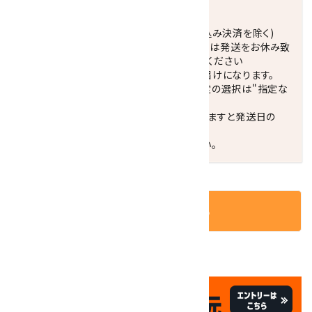
発送につきまして
正午までのご注文で当日発送致します。(振込み決済を除く)
休業日(水曜日、第1．3木曜日)と臨時休業日は発送をお休み致
します。 営業日カレンダー(左下段)をご確認ください
配達ご希望日がない場合は、最短日でのお届けになります。
※最短でのお届けをご希望の場合、時間指定の選択は"指定な
し"をおすすめします。
お届けの地域によっては、時間帯を指定されますと発送日の
翌々日配送になります。
ご不明な点はお気軽にお問い合わせください。
カートに入れる
✦
✦
祝☆サイトオープン17周年