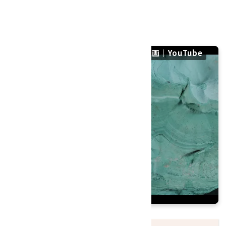
硬度：3.5～4
産地：コンゴ民主共和国
マラカイト (孔雀石) 原石 430gの紹介動画｜YouTube