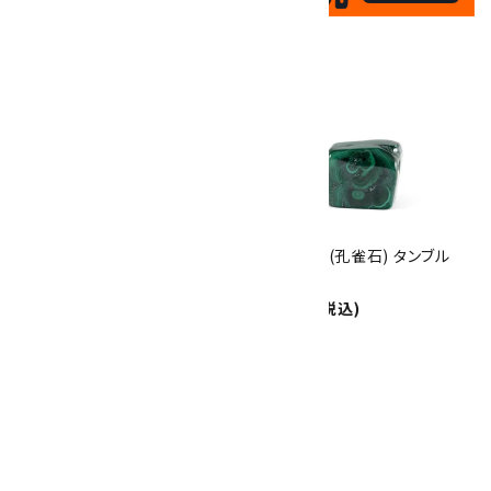
✦
17
✦
th
ありがとうキャンペーン
関連商品
10倍
キラリ石ポイント
!!
8/31
迄!
マラカイト (孔雀石) タンブル
マラカイト (孔雀石) タンブル
50.8g
44.8g
2,150円(税込)
1,890円(税込)
マラカイト (孔雀石) ルース
7.3g