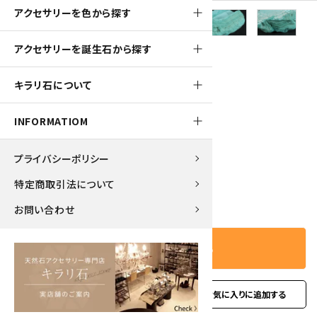
アクセサリーを色から探す
アクセサリーを誕生石から探す
650pt
キラリ石について
マラカイト (孔雀石) 原石 430g
INFORMATIOM
6,500円(税込)
プライバシーポリシー
特定商取引法について
－
＋
数量
お問い合わせ
カートに入れる
favorite
お問い合わせ