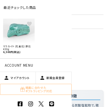
最近チェックした商品
型番:
mlc-05
在庫状況:
残り1です
favorite
特定商取引法に基づく表記 (返品など)
マラカイト (孔雀石) 原石
430g
この商品を友達に教える
6,500円(税込)
買い物を続ける
ACCOUNT MENU
person
person
商品説明
マイアカウント
新規会員登録
場面に合わせた
ギフトラッピング対応
「マラカイト (孔雀石) 原石 430g」の特徴
マラカイトとは
: 銅鉱床の酸化帯で生成される炭酸塩鉱物で、微