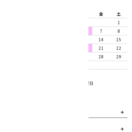
2026年8月
日
月
火
水
木
金
土
1
2
3
4
5
6
7
8
9
10
11
12
13
14
15
16
17
18
19
20
21
22
23
24
25
26
27
28
29
30
31
営業時間：10:00～18:00
定休日：水曜日、第1・3木曜日
■
・・・休業日
お支払い方法について
payment
送料・配送について
local_shipping