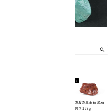
他の商品を探す
search
人気ランキング
1
2
3
桜瑪瑙 丸玉
ボルダーオパール
佐渡の赤玉石 原石
47mm
原石 40.4g
磨き 128g