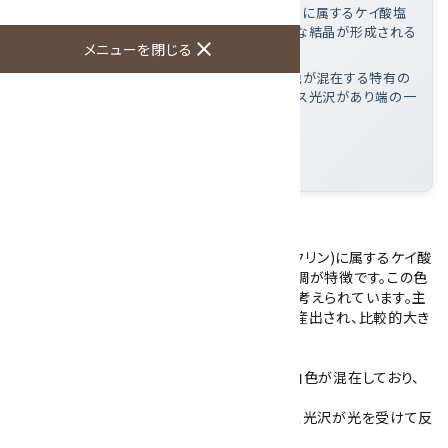
アマゾナイトとは
: 微斜長石(マイクロクリン)に属するケイ酸塩
鉱物で、ペグマタイト中に産出し比較的大きな結晶が形成される
close
メニューを閉じる
ことが多い
この磨き石の特徴
: 濃淡のある青緑色と白色が混在する特有の
斑模様を持つ多面体カットで、劈開面にガラス光沢があり端の一
部に透過が確認できる
大きさ
: 49×34×33mm
産地
: モザンビーク
アマゾナイトの磨き石です。
アマゾナイト(天河石)は、微斜長石(マイクロクリン)に属するケイ酸
塩鉱物で、青緑色から緑色を帯びた独特の色調が特徴です。この色
は結晶内に微量の鉛を含むことに起因すると考えられています。主
にペグマタイトと呼ばれる粗粒の火成岩中で産出され、比較的大き
な結晶が形成されることが多い鉱物です。
こちらのアマゾナイトは濃淡のある青緑色と白色が混在しており、
特有の斑模様をしています。
多面体形状に加工されており、劈開面のガラス光沢が光を受けて反
射します。