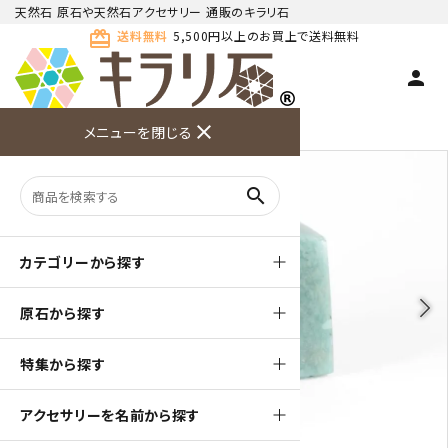
天然石 原石や天然石アクセサリー 通販のキラリ石
card_giftcard
送料無料
5,500円以上のお買上で送料無料
person
TOP
天然石 原石
アマゾナイト 原石
close
メニューを閉じる
商品検索
カート(
0
)
お問い合
利用ガイ
メニュー
わせ
ド
search
カテゴリーから探す
arrow_back_ios
arrow_forward_ios
原石から探す
特集から探す
アクセサリーを名前から探す