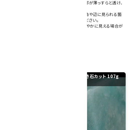
全体的に不透明ですが、光に当てると端の一部が薄っすらと透け、
淡い色合いになります。
カットの過程で生じたカケが面同士の接する角や辺に見られる箇
所があります。詳しくは写真5枚目をご確認ください。
※ご使用のモニターによって、実際より色が鮮やかに見える場合が
ございます。
大きさ：49×34×33mm
硬度：6
産地：モザンビーク
モザンビーク産アマゾナイト(天河石) 磨き石カット 107g
の紹介動画｜YouTube