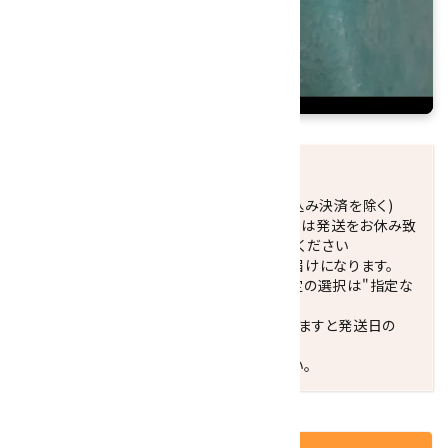
発送につきまして
正午までのご注文で当日発送致します。(振込み決済を除く)
休業日(水曜日、第1．3木曜日)と臨時休業日は発送をお休み致
します。 営業日カレンダー(左下段)をご確認ください
配達ご希望日がない場合は、最短日でのお届けになります。
※最短でのお届けをご希望の場合、時間指定の選択は"指定な
し"をおすすめします。
お届けの地域によっては、時間帯を指定されますと発送日の
翌々日配送になります。
ご不明な点はお気軽にお問い合わせください。