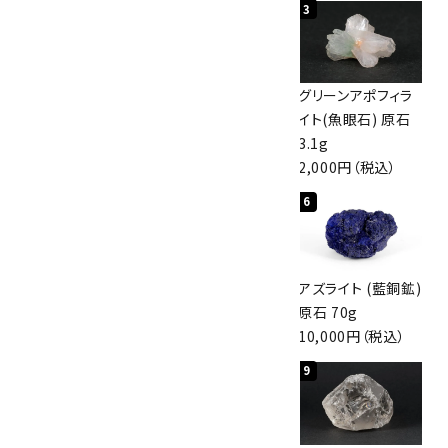
1
2
3
佐渡の赤玉石 原石
ボルダーオパール
グリーンアポフィラ
磨き 128g
原石 40.4g
イト(魚眼石) 原石
3,000円（税込）
4,000円（税込）
3.1g
2,000円（税込）
4
5
6
アポフィライト (魚
桜瑪瑙 丸玉
アズライト (藍銅鉱)
眼石) 原石 56g
47mm
原石 70g
3,000円（税込）
3,800円（税込）
10,000円（税込）
7
8
9