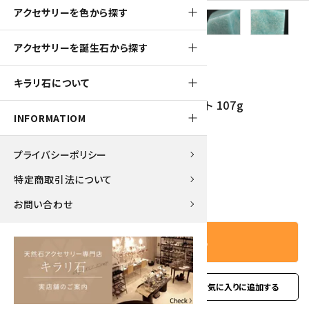
アクセサリーを色から探す
アクセサリーを誕生石から探す
200pt
キラリ石について
モザンビーク産アマゾナイト 磨き石カット 107g
INFORMATIOM
2,000円(税込)
プライバシーポリシー
特定商取引法について
－
＋
数量
お問い合わせ
カートに入れる
favorite
お問い合わせ