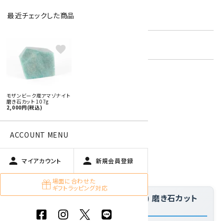
最近チェックした商品
型番:
am-13
在庫状況:
残り1です
favorite
特定商取引法に基づく表記 (返品など)
モザンビーク産アマゾナイト
磨き石カット 107g
この商品を友達に教える
2,000円(税込)
買い物を続ける
ACCOUNT MENU
person
person
商品説明
マイアカウント
新規会員登録
場面に合わせた
ギフトラッピング対応
「モザンビーク産アマゾナイト(天河石) 磨き石カット
107g」の特徴