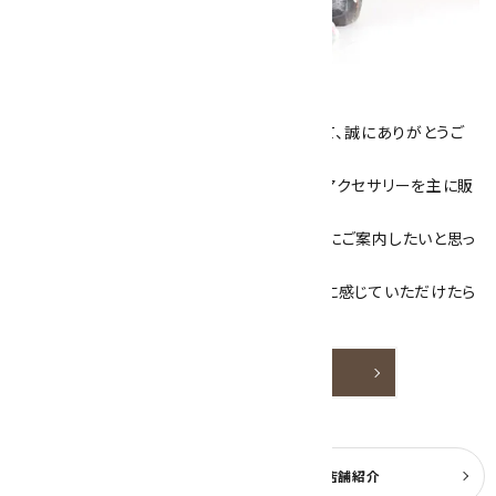
キラリ石について
数あるショップより、当店にお越し下さいまして、誠にありがとうご
ざいます！
当サイトは、天然石原石や天然石を使用したアクセサリーを主に販
売しています。
素敵な色や模様が魅力的な天然石を お客様にご案内したいと思っ
ております。
天然石アクセサリーと原石をより身近なものに感じていただけたら
嬉しいです。
詳しく見る
よくある質問
実店舗紹介