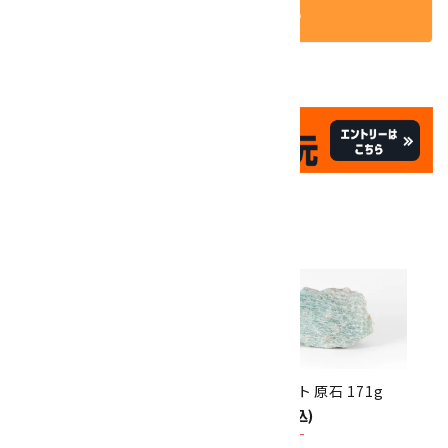
カートに入れる
✦
✦
祝☆サイトオープン17周年
✦
17
✦
th
ありがとうキャンペーン
関連商品
10倍
キラリ石ポイント
!!
8/31
迄!
アマゾナイト 原石 531g
アマゾナイト 原石 171g
2,500円(税込)
900円(税込)
SOLD OUT