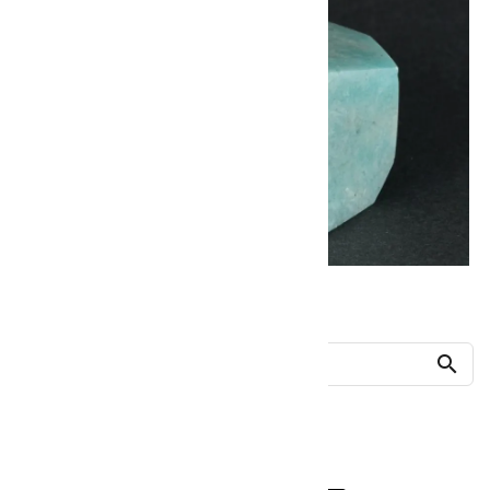
他の商品を探す
search
人気ランキング