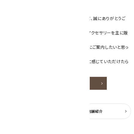
キラリ石について
数あるショップより、当店にお越し下さいまして、誠にありがとうご
ざいます！
当サイトは、天然石原石や天然石を使用したアクセサリーを主に販
売しています。
素敵な色や模様が魅力的な天然石を お客様にご案内したいと思っ
ております。
天然石アクセサリーと原石をより身近なものに感じていただけたら
嬉しいです。
詳しく見る
よくある質問
実店舗紹介
公式ブログ