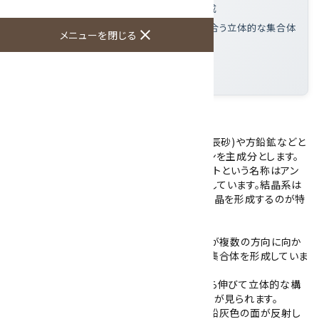
系の縦に条線の入った柱状・針状結晶を形成
この標本の特徴
: 針状結晶が放射状に絡み合う立体的な集合体
close
メニューを閉じる
で、結晶表面に金属光沢と条線が確認できる
大きさ
: 63×25×11mm
産地
: 中国
スティブナイトの原石です。
スティブナイトは低温の熱水鉱床にシナバー(辰砂)や方鉛鉱などと
共に産出する硫化鉱物で、稀少金属アンチモンを主成分とします。
アンチモナイトとも呼ばれており、スティブナイトという名称はアン
チモンを意味するラテン語のstibiumに由来しています。結晶系は
斜方晶系で、縦に条線の入った柱状・針状の結晶を形成するのが特
徴です。
こちらのスティブナイトは、細長い針状の結晶が複数の方向に向か
って放射状に伸びながら絡み合い、立体的な集合体を形成していま
す。
中央部には空洞が生じており、結晶が四方から伸びて立体的な構
造になっています。一部に劈開による平滑な面が見られます。
結晶表面には金属光沢があり、光を当てると鉛灰色の面が反射し