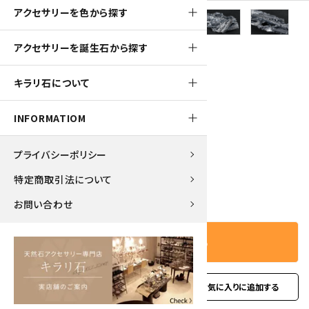
アクセサリーを色から探す
アクセサリーを誕生石から探す
480pt
キラリ石について
スティブナイト(輝安鉱) 原石 32.0g
INFORMATIOM
4,800円(税込)
プライバシーポリシー
特定商取引法について
－
＋
数量
お問い合わせ
カートに入れる
favorite
お問い合わせ