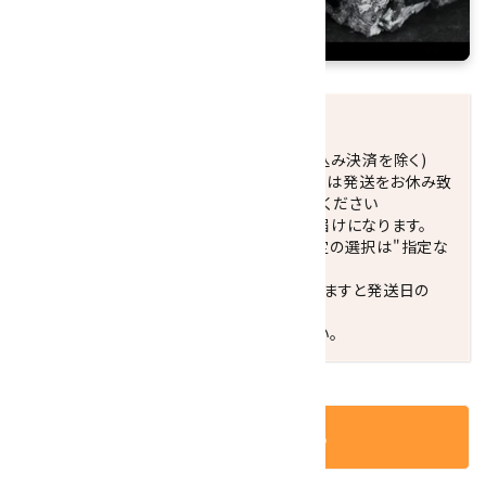
発送につきまして
正午までのご注文で当日発送致します。(振込み決済を除く)
休業日(水曜日、第1．3木曜日)と臨時休業日は発送をお休み致
します。 営業日カレンダー(左下段)をご確認ください
配達ご希望日がない場合は、最短日でのお届けになります。
※最短でのお届けをご希望の場合、時間指定の選択は"指定な
し"をおすすめします。
お届けの地域によっては、時間帯を指定されますと発送日の
翌々日配送になります。
ご不明な点はお気軽にお問い合わせください。
カートに入れる