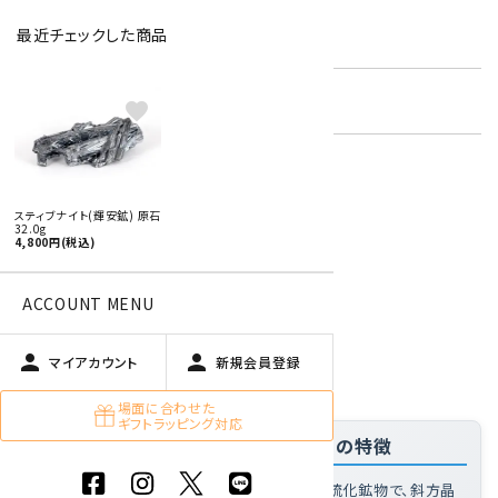
最近チェックした商品
型番:
stib-03
在庫状況:
残り1です
favorite
特定商取引法に基づく表記 (返品など)
スティブナイト(輝安鉱) 原石
32.0g
この商品を友達に教える
4,800円(税込)
買い物を続ける
ACCOUNT MENU
person
person
商品説明
マイアカウント
新規会員登録
場面に合わせた
ギフトラッピング対応
「スティブナイト(輝安鉱) 原石 32.0g」の特徴
スティブナイトとは
: 低温熱水鉱床に産する硫化鉱物で、斜方晶