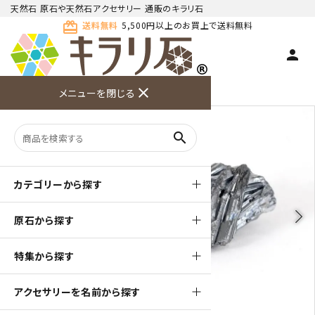
天然石 原石や天然石アクセサリー 通販のキラリ石
card_giftcard
送料無料
5,500円以上のお買上で送料無料
person
TOP
天然石 原石
その他 天然石
close
メニューを閉じる
商品検索
カート(
0
)
お問い合
利用ガイ
メニュー
わせ
ド
search
カテゴリーから探す
arrow_back_ios
arrow_forward_ios
原石から探す
特集から探す
アクセサリーを名前から探す