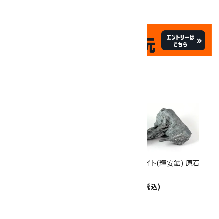
✦
✦
祝☆サイトオープン17周年
✦
17
✦
th
ありがとうキャンペーン
関連商品
10倍
キラリ石ポイント
!!
8/31
迄!
スティブナイト(輝安鉱) 原石
スティブナイト(輝安鉱) 原石
32.5g
26.1g
4,000円(税込)
3,300円(税込)