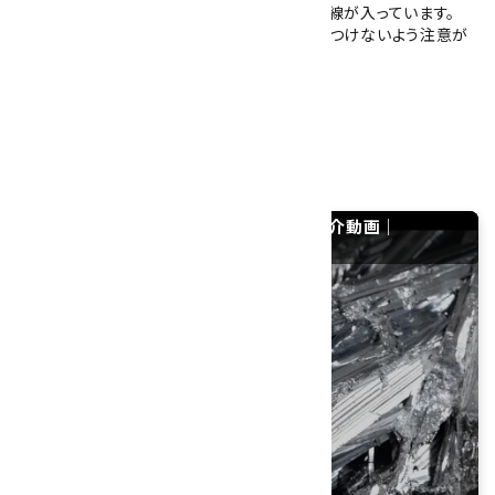
ます。また、結晶の長軸方向に沿って細かな条線が入っています。
※硬度2と軟らかく、取り扱いの際は結晶を傷つけないよう注意が
必要です。
大きさ：63×25×11mm
硬度：2
産地：中国 江西省九江市武寧県
スティブナイト(輝安鉱) 原石 32.0gの紹介動画｜
YouTube