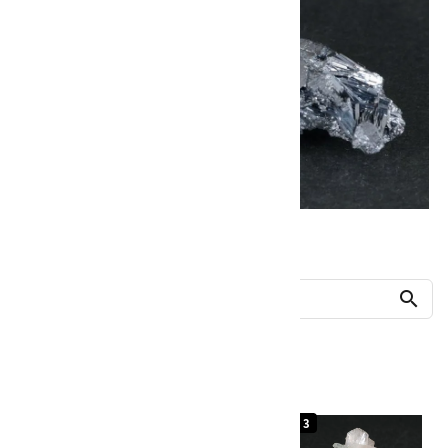
他の商品を探す
search
人気ランキング
1
2
3