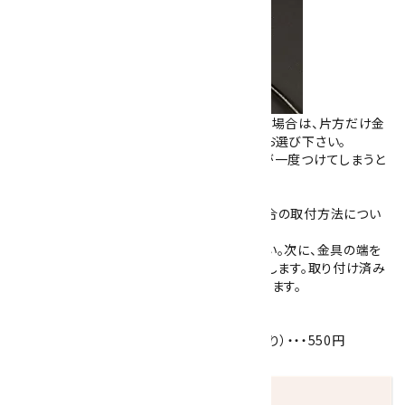
※ペンダントトップの金具が直径4mm以下の場合は、片方だけ金
具未取り付けの物をご用意しておりますのでお選び下さい。
ご自分で取り付けしていただく形になりますが一度つけてしまうと
外せませんので予めご了承下さい。
【片方だけ未取り付けをご希望いただいた場合の取付方法につい
て】
革紐の先端を金具の奥まで差し込んでください。次に、金具の端を
平ペンチでしっかりと挟み、押しつぶして固定します。取り付け済み
の箇所をご確認いただくと、作業の参考になります。
長さ：40cm （女性にぴったり）・・・500円
長さ：45cm （男性にぴったり、女性にゆったり）・・・550円
長さ：50cm （男性にゆったり）・・・600円
発送につきまして