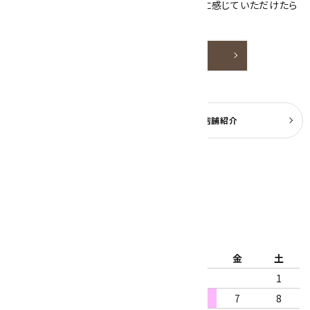
天然石アクセサリーと原石をより身近なものに感じていただけたら
嬉しいです。
詳しく見る
よくある質問
実店舗紹介
公式ブログ
2026年8月
日
月
火
水
木
金
土
1
2
3
4
5
6
7
8