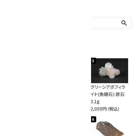
他の商品を探す
search
人気ランキング
1
2
3
佐渡の赤玉石 原石
ボルダーオパール
グリーンアポフィラ
磨き 128g
原石 40.4g
イト(魚眼石) 原石
3,000円（税込）
4,000円（税込）
3.1g
2,000円（税込）
4
5
6