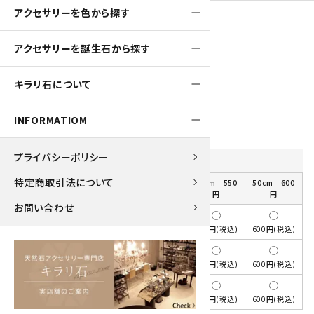
アクセサリーを色から探す
50pt
アクセサリーを誕生石から探す
革紐 ペンダント用
キラリ石について
500円(税込)
INFORMATIOM
プライバシーポリシー
種類
/
長さ
を選択してください
特定商取引法について
選択してくださ
40cm 500
45cm 550
50cm 600
い
円
円
円
お問い合わせ
選択して下さい
500円(税込)
500円(税込)
550円(税込)
600円(税込)
取り付け済み
500円(税込)
500円(税込)
550円(税込)
600円(税込)
片方だけ未取り
付け
500円(税込)
500円(税込)
550円(税込)
600円(税込)