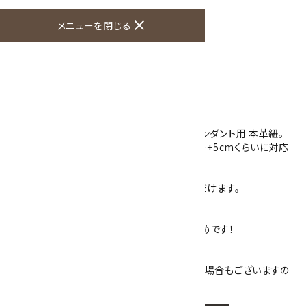
この商品を友達に教える
close
メニューを閉じる
買い物を続ける
商品説明
ペンダントトップなどを買った際に最適な、ペンダント用 本革紐。
太さ1.5mmの本革の紐で、アジャスターにより+5cmくらいに対応
致します。
長さを40cm・45cm・50cmからお選びいただけます。
金具部分は真鍮になります。カニカンタイプ。
カジュアルに飾りたい時は黒い革紐がおすすめです！
※金具部分の直径4mmになります。
お手持ちのペンダントトップの金具に入らない場合もございますの
で予めサイズをお確かめ下さい。