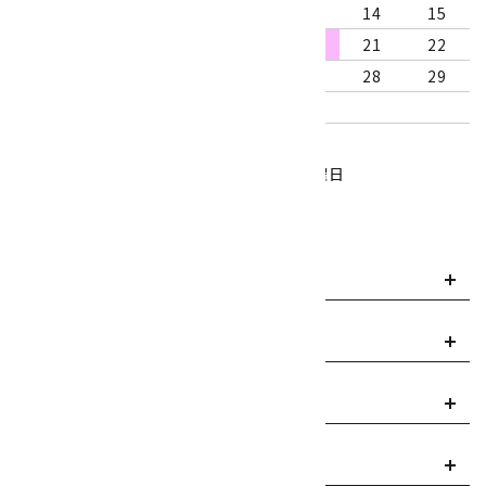
9
10
11
12
13
14
15
16
17
18
19
20
21
22
23
24
25
26
27
28
29
30
31
営業時間：10:00～18:00
定休日：水曜日、第1・3木曜日
■
・・・休業日
お支払い方法について
payment
送料・配送について
local_shipping
返品について
replay
ご利用案内
info