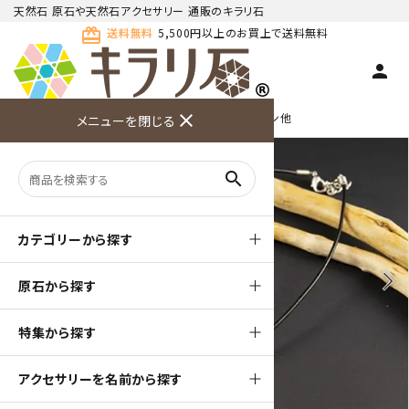
天然石 原石や天然石アクセサリー 通販のキラリ石
card_giftcard
送料無料
5,500円以上のお買上で送料無料
person
TOP
天然石ペンダント
ペンダント用チェーン他
close
メニューを閉じる
商品検索
カート(
0
)
お問い合
利用ガイ
メニュー
わせ
ド
search
カテゴリーから探す
arrow_back_ios
arrow_forward_ios
原石から探す
特集から探す
アクセサリーを名前から探す