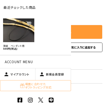
最近チェックした商品
－
＋
数量
favorite
カートに入れる
革紐 ペンダント用
favorite
お問い合わせ
500円(税込)
ACCOUNT MENU
型番:
kawahimo
person
person
マイアカウント
新規会員登録
在庫状況:
残り4本です
場面に合わせた
ギフトラッピング対応
オプションの値段詳細
toc
特定商取引法に基づく表記 (返品など)