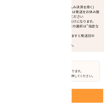
正午までのご注文で当日発送致します。(振込み決済を除く)
休業日(水曜日、第1．3木曜日)と臨時休業日は発送をお休み致
します。 営業日カレンダー(左下段)をご確認ください
配達ご希望日がない場合は、最短日でのお届けになります。
※最短でのお届けをご希望の場合、時間指定の選択は"指定な
し"をおすすめします。
お届けの地域によっては、時間帯を指定されますと発送日の
翌々日配送になります。
ご不明な点はお気軽にお問い合わせください。
【ご確認】
この商品はオプションの選択があります。
ページ上部で選択した後、カートボタンを押してください。
カートに入れる