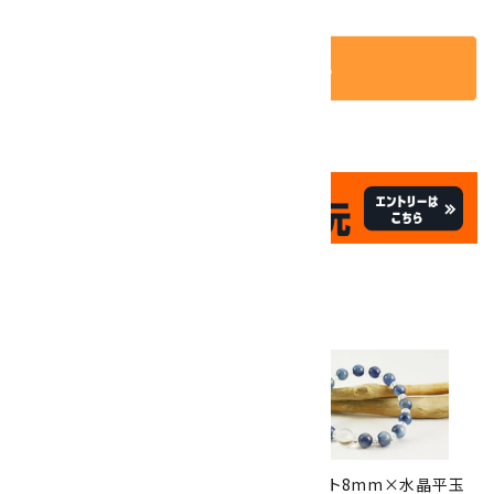
カートに入れる
✦
✦
祝☆サイトオープン17周年
✦
17
✦
th
ありがとうキャンペーン
関連商品
10倍
キラリ石ポイント
!!
8/31
迄!
アクアマリン＆ムーンストーン ブ
カイヤナイト8mm×水晶平玉