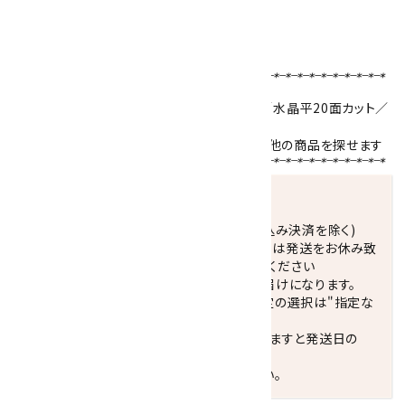
いますが、同品質の物をご用意しております。
ブレスレットサイズの選び方はこちら！！
【使用天然石 】
カイヤナイト
10･8mm／
アクアマリン
8mm／水晶平20面カット／
ロンデル
天然石名をクリックで、その石を使用している他の商品を探せます
発送につきまして
正午までのご注文で当日発送致します。(振込み決済を除く)
休業日(水曜日、第1．3木曜日)と臨時休業日は発送をお休み致
します。 営業日カレンダー(左下段)をご確認ください
配達ご希望日がない場合は、最短日でのお届けになります。
※最短でのお届けをご希望の場合、時間指定の選択は"指定な
し"をおすすめします。
お届けの地域によっては、時間帯を指定されますと発送日の
翌々日配送になります。
ご不明な点はお気軽にお問い合わせください。