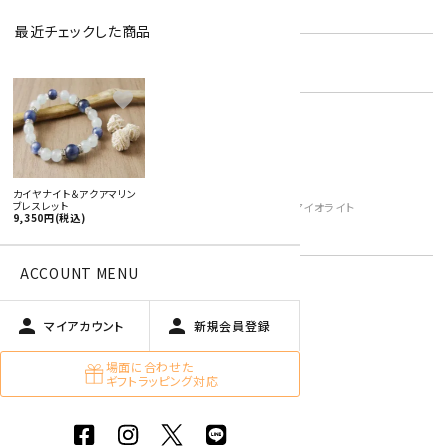
型番:
dgbl-46
最近チェックした商品
在庫状況:
残り1です
favorite
女性用ブレスレット
女性おすすめアクセサリー
アクアマリン
キーワード:
カイヤナイト
カイヤナイト＆アクアマリン
ブレスレット
3月 アクアマリン・ブラッドストーン・アイオライト
9,350円(税込)
青色・水色
ACCOUNT MENU
特定商取引法に基づく表記 (返品など)
person
person
マイアカウント
新規会員登録
この商品を友達に教える
場面に合わせた
買い物を続ける
ギフトラッピング対応