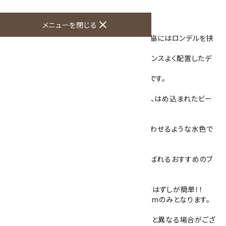
商品説明
close
メニューを閉じる
カイヤナイトの10mm玉を3石配置し、その両脇にはロンデルを挟
みました。
アクアマリン8mmとカイヤナイト8mmをバランスよく配置したデ
ザインしたブレスレット。
高級感漂う、落ち着いた色合いのブレスレットです。
ロンデルは、真鍮にロジウムメッキされた物で、はめ込まれたビー
ズがキラキラと光ります☆
3月の誕生石である「アクアマリン」は、海を思わせるような水色で
キラキラと光に反射します。
年齢問わず付けられ、プレゼントにもきっと喜ばれるおすすめのブ
レスレットです。
シリコンゴムを通してありますので丈夫で着けはずしが簡単！！
主に女性用のものになり、サイズは内径約15cmのみとなります。
（モデル手首周りは14.5cmぴったりサイズ）
※模様や色は石によって異なりますので、写真と異なる場合がござ