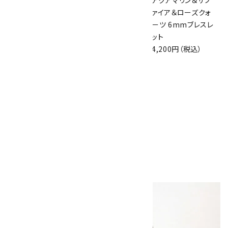
翡翠12mm×7色
アメジスト13mm
アクアマリン＆サフ
貴石 ブレスレット
玉 ブレスレット
ァイア＆ローズクォ
7,980円（税込）
5,000円（税込）
ーツ 6mmブレスレ
ット
4,200円（税込）
ペンダントトップ ア
クアマリン
5,800円（税込）