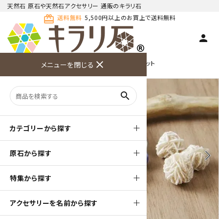
天然石 原石や天然石アクセサリー 通販のキラリ石
card_giftcard
送料無料
5,500円以上のお買上で送料無料
person
TOP
天然石ブレスレット
close
デザイン ブレスレット
メニューを閉じる
商品検索
カート(
0
)
お問い合
利用ガイ
メニュー
わせ
ド
search
カテゴリーから探す
原石から探す
arrow_back_ios
arrow_forward_ios
特集から探す
アクセサリーを名前から探す