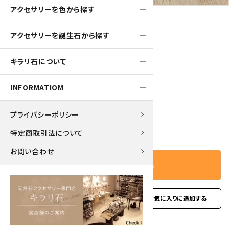
アクセサリーを色から探す
アクセサリーを誕生石から探す
930pt
キラリ石について
カイヤナイト＆アクアマリン ブレスレット
9,350円(税込)
INFORMATIOM
プライバシーポリシー
－
＋
数量
特定商取引法について
お問い合わせ
カートに入れる
favorite
お問い合わせ