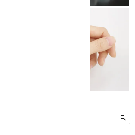
他の商品を探す
search