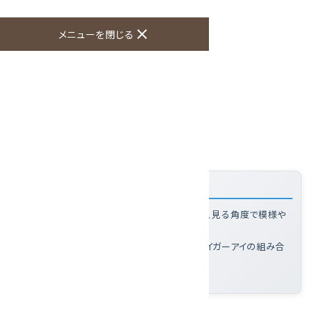
オプションの値段詳細
toc
close
メニューを閉じる
特定商取引法に基づく表記 (返品など)
この商品を友達に教える
買い物を続ける
商品説明
「タイガーアイループタイ」の特徴
タイガーアイとは
: 光沢のある縞模様を持ち、見る角度で模様や
光の筋が変わる虎目石
このループタイの魅力
: 真鍮製フレームとタイガーアイの組み合
わせで、クールビズスタイルにも最適な一点
石のみの大きさ
: 40×30×7mm