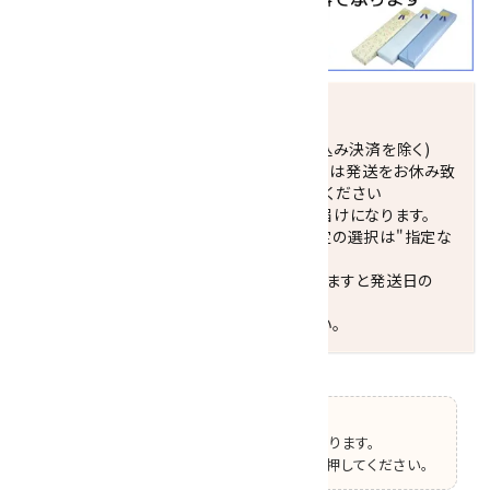
発送につきまして
正午までのご注文で当日発送致します。(振込み決済を除く)
休業日(水曜日、第1．3木曜日)と臨時休業日は発送をお休み致
します。 営業日カレンダー(左下段)をご確認ください
配達ご希望日がない場合は、最短日でのお届けになります。
※最短でのお届けをご希望の場合、時間指定の選択は"指定な
し"をおすすめします。
お届けの地域によっては、時間帯を指定されますと発送日の
翌々日配送になります。
ご不明な点はお気軽にお問い合わせください。
【ご確認】
この商品はオプションの選択があります。
ページ上部で選択した後、カートボタンを押してください。