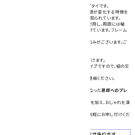
天然石タイガーアイ(虎目石)を使用したループタイです。
タイガーアイは、見る角度によって模様や光の筋が変化する特徴を
持ち、光沢のある縞模様がよく目立つ石として知られています。
こちらは40mm×30mm、厚さ7mmの石を使用し、周囲には幅
3mm、厚さ1mmの真鍮製フレームを取り付けています。フレーム
にはロジウムメッキ仕上げを施してあります。
石の特徴で、正面から見て右下に石目による凹みがございます。ご
了承ください。
紐は紺・赤・茶・グレーの4色からお選びいただけます。
また、裏側は、紐を通して留め爪で固定するタイプですので、紐の交
換はできません。
紐の交換や修理をご希望の場合は、事前にご連絡ください。
父の日
や
敬老の日
の特別な贈り物、お世話になった
恩師へのプレ
ゼント
にも最適なループタイです。
クールビズ
スタイルにもさりげないアクセントを加え、おしゃれを演
出します。
簡易プレゼント包装も承っておりますので、お気軽にお申し付けくだ
さい。