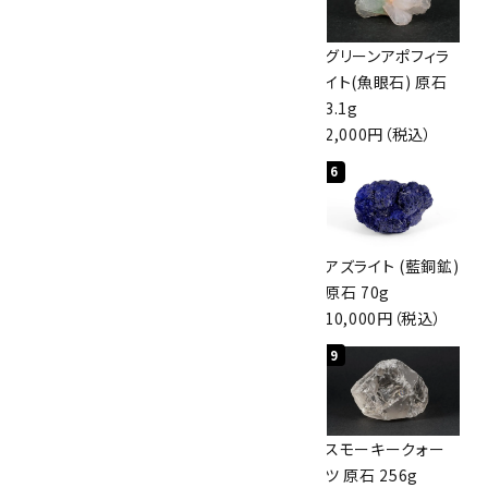
佐渡の赤玉石 原石
ボルダーオパール
グリーンアポフィラ
磨き 128g
原石 40.4g
イト(魚眼石) 原石
3,000円（税込）
4,000円（税込）
3.1g
2,000円（税込）
4
5
6
アポフィライト (魚
桜瑪瑙 丸玉
アズライト (藍銅鉱)
眼石) 原石 56g
47mm
原石 70g
3,000円（税込）
3,800円（税込）
10,000円（税込）
7
8
9
ボルダーオパール
アポフィライト (魚
スモーキークォー
原石 36.5g
眼石) 原石 39.6g
ツ 原石 256g