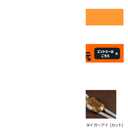
カートに入れる
✦
✦
祝☆サイトオープン17周年
✦
17
✦
th
ありがとうキャンペーン
関連商品
10倍
キラリ石ポイント
!!
8/31
迄!
ループタイ 金色フレーム付き ミ
ループタイ タイガーアイ (カット)