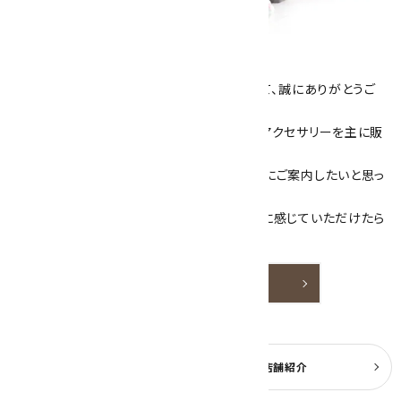
キラリ石について
数あるショップより、当店にお越し下さいまして、誠にありがとうご
ざいます！
当サイトは、天然石原石や天然石を使用したアクセサリーを主に販
売しています。
素敵な色や模様が魅力的な天然石を お客様にご案内したいと思っ
ております。
天然石アクセサリーと原石をより身近なものに感じていただけたら
嬉しいです。
詳しく見る
よくある質問
実店舗紹介