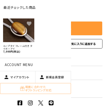
最近チェックした商品
－
＋
数量
favorite
カートに入れる
favorite
お問い合わせ
ループタイ フレーム付き タ
イガーアイ
7,000円(税込)
型番:
rtf-02
ACCOUNT MENU
在庫状況:
残り1です
person
person
マイアカウント
新規会員登録
タイガーアイ
場面に合わせた
キーワード:
ギフトラッピング対応
黄色・オレンジ