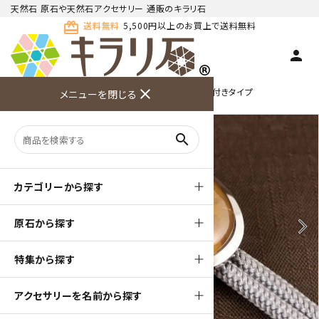
天然石 原石や天然石アクセサリー 通販のキラリ石
card_giftcard
送料無料
5,500円以上のお買上で送料無料
person
TOP
天然石ループタイ
ループタイ フレーム付きタイプ
close
メニューを閉じる
商品検索
カート(
0
)
お問い合
利用ガイ
メニュー
わせ
ド
search
カテゴリーから探す
原石から探す
arrow_back_ios
arrow_forward_ios
特集から探す
アクセサリーを名前から探す