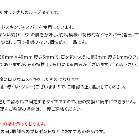
たオリジナルのループタイです。
ードスキンジャスパーを使用しています。
キンは豹(ヒョウ)の肌を意味し、豹柄模様が特徴的なジャスパー(碧玉)で
2つとして同じ模様のない、個性的な一品です。
30mm×40mm 厚さ6mmで、石を包むように幅3mm 厚さ1mmのフ
てありますが、石の特性上、石目による凹みがございます。ご了承下さい。
鍮にロジウムメッキをしたものになります。
(紺・赤・茶・グレー)ございますので、ご確認の上、選択してください。
通して留め爪で固定するタイプですので、紐の交換が簡単にできません。
理をご希望の場合は、一度ご連絡ください。
ト包装を承っております。
老の日
、
恩師へのプレゼント
などにおすすめの商品です。