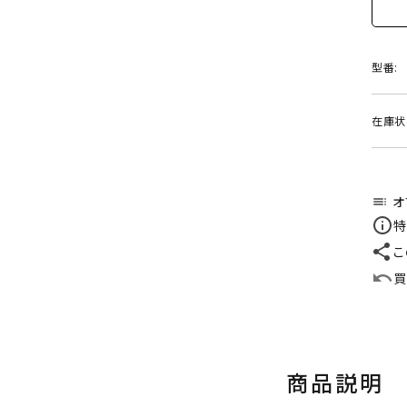
型番:
在庫状
オ
toc
特
こ
買
商品説明