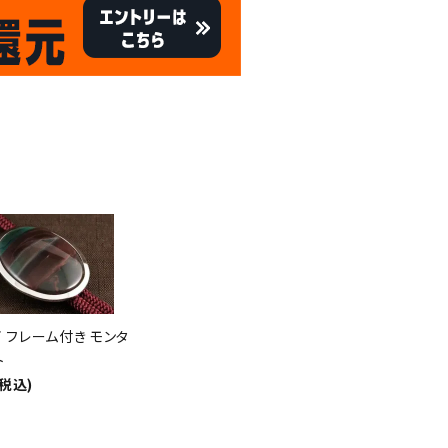
キャンペーン
8/31
倍
迄!
!!
 フレーム付き モンタ
ト
(税込)