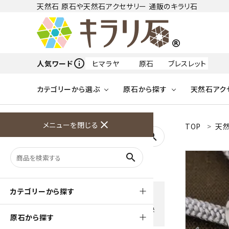
天然石 原石や天然石アクセサリー 通販のキラリ石
info_outline
人気ワード
ヒマラヤ
原石
ブレスレット
カテゴリーから選ぶ
原石から探す
天然石アク
フリーワードから探す
close
メニューを閉じる
TOP
天
アクアマリン
search
天然石 原石
天然石
ア行
search
アマゾナイト
原石
ループタイ
ペンダント
誕生石
ワイヤーアクセサリー
天然石
ハ行
オパール
豊富な決済方法
カテゴリーから探す
クレジットカード・PayPay ・
天然石 ブローチ
和小物
ガーネット
Amzon Payなどお好きな 決
原石から探す
済方法を選択できます