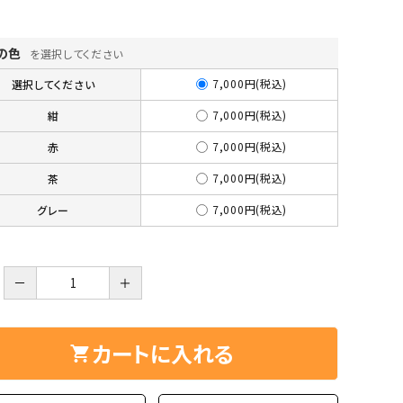
ーズ
クンツァイト
ポイント 特集
水晶
Black
の色
を選択してください
勾玉 特集
7,000円(税込)
選択してください
ト
ソーダライト
Mix
7,000円(税込)
紺
石言葉辞典
トルマリン
7,000円(税込)
赤
7,000円(税込)
茶
ール
ブラッドストーン
3月 Mar
4月 Ap
7,000円(税込)
グレー
ァイト
ボツワナアゲート
7月 Jul
8月 A
ト
ユナカイト
－
＋
11月 Nov
12月 
ーツ
ルビー
カートに入れる
石