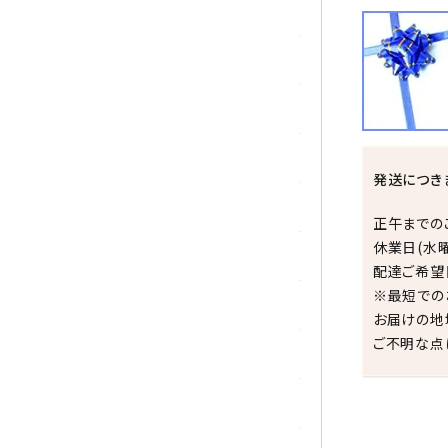
シトリン
ジャスパー
水晶
スピネル
発送につき
スモーキークォーツ
正午までの
休業日(水
セレスタイト
配達ご希望
※最短での
ソーダライト
お届けの地
ご不明な点
ターコイズ (トルコ石)
タイガーアイ/ホークアイ