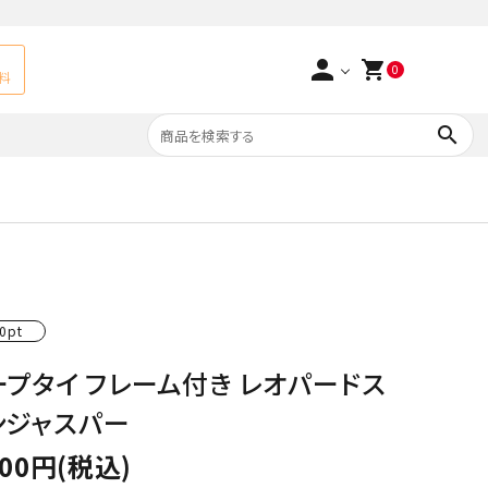
person
shopping_cart
0
料
search
よくあるご質問
アベチュリン
実店舗情報
天然石ペンダント
サ行
タ行
0pt
ト
エメラルド
ープタイ フレーム付き レオパードス
つまみ細工×天然石
ラ行
ォーツ
カーネリアン
ンジャスパー
多用途天然石
菊花石
000円(税込)
Yellow