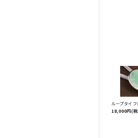
トパーズ
祝☆
トルマリン
パイライト(黄鉄鉱)
翡翠 (ジェイド)
ピンクオパール
ブラッドストーン
ブルーレースアゲート
ループタイ 
フローライト(蛍石)
18,000円(
ヘミモルファイト
ボツワナアゲート