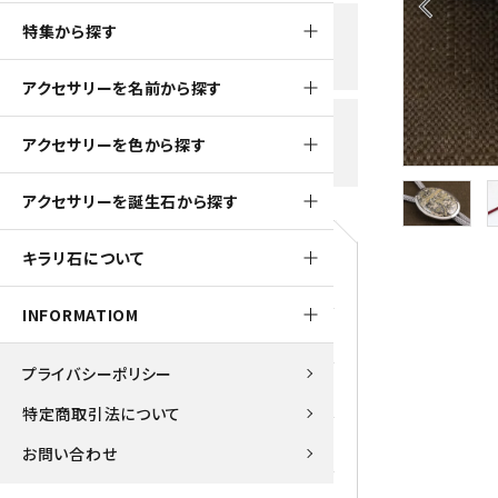
arrow_back_ios
黒水晶
特集から探す
新規会員登録で
大きいサイズの原石
国産 
500ptプレゼント
K2ブルー
アクセサリーを名前から探す
たまご形 特集
ピラミ
スピネル / パーガサイト
送料全国一律700円
アクセサリーを色から探す
5,500円(税込)以上ご購入で
美石 特集
ルース
送料無料
ターコイズ (トルコ石)
アクセサリーを誕生石から探す
パイライト
1月 Ja
キラリ石について
原石
ブルーレースアゲート
5月 Ma
INFORMATIOM
マラカイト
アクアマリン
9月 Se
プライバシーポリシー
ラピスラズリ
アゲート
特定商取引法について
ローズクォーツ
アズライト
お問い合わせ