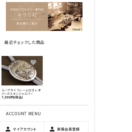
アベチュリン
アマゾナイト
アメジスト
最近チェックした商品
アラゴナイト
エメラルド
favorite
オパール
オブシディアン（黒曜石/十勝
ループタイ フレーム付き レオ
石）
パードスキンジャスパー
7,000円(税込)
ガーデンクォーツ
ACCOUNT MENU
カーネリアン
person
person
マイアカウント
新規会員登録