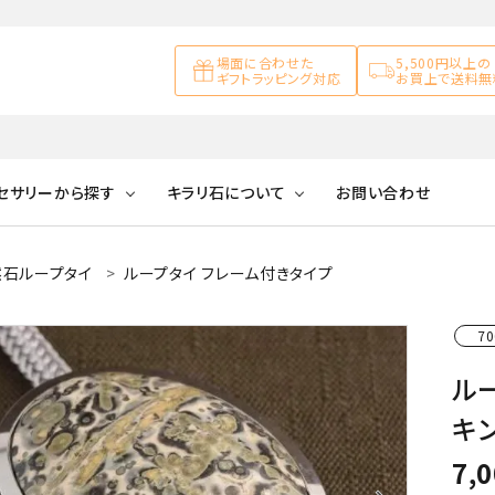
場面に合わせた
5,500円以上の
ギフトラッピング対応
お買上で送料無
セサリーから探す
キラリ石について
お問い合わせ
然石ループタイ
ループタイ フレーム付きタイプ
アズライト
キラリ石について
お客様の声
アゲート
ブレスレット
天然石ループタイ
カ行
70
アメジスト
キラリ石ポイントに
公式ブログ
アラゴナイ
ついて
ル
ネックレス
天然石ピアス
マ行
オブシディアン
ガーデンク
キ
天然石置き飾り
化石
カルサイト
7,
Blue
Pink