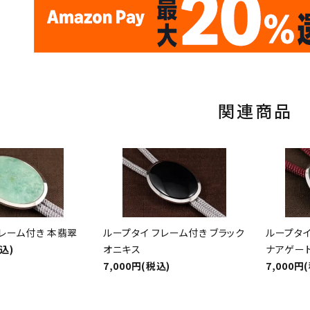
17
✦
✦
サイトオープン17周年
ありがとう
th
10
キラリ石ポイント
関連商品
フレーム付き 本翡翠
ループタイ フレーム付き ブラック
ループタイ
税込)
オニキス
ナアゲー
7,000円(税込)
7,000円