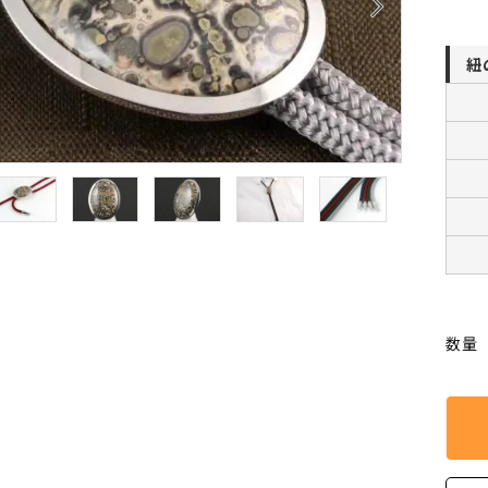
arrow_forward_ios
クリソコラ
クリソプレ
原石/アクセサリー
丸玉 特集
シトリン
ジャスパー
White
Green
紐
ッド型 特集
ハート形 特集
スモーキークォーツ
セレスタイ
Gray
Brown
 特集
鉱物解説
タイガーアイ/ホークアイ
トパーズ
翡翠
ピンクオパ
n
2月 Feb
フローライト
ヘミモルフ
y
6月 Jun
ムーンストーン
モスアゲー
数量
p
10月 Oct
ラブラドライト
ルチルクォ
ロードクロサイト
その他天然