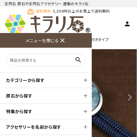
天然石 原石や天然石アクセサリー 通販のキラリ石
card_giftcard
送料無料
5,500円以上のお買上で送料無料
person
TOP
天然石ループタイ
ループタイ フレーム付きタイプ
close
メニューを閉じる
商品検索
カート(
0
)
お問い合
利用ガイ
メニュー
わせ
ド
search
カテゴリーから探す
原石から探す
arrow_back_ios
arrow_forward_ios
特集から探す
アクセサリーを名前から探す