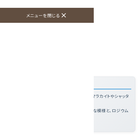
オプションの値段詳細
toc
close
メニューを閉じる
特定商取引法に基づく表記 (返品など)
この商品を友達に教える
買い物を続ける
商品説明
「クリソコラループタイ」の特徴
クリソコラとは
: 鮮やかな青緑色が特徴で、マラカイトやシャッタ
カイトなどが含まれる多結晶の天然石
このループタイの魅力
: 青を中心とした独特な模様と、ロジウム
メッキの真鍮フレームが魅力的
石のみの大きさ
: 40×30×7mm