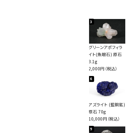
人気ランキング
1
2
3
佐渡の赤玉石 原石
ボルダーオパール
グリーンアポフィラ
磨き 128g
原石 40.4g
イト(魚眼石) 原石
3,000円（税込）
4,000円（税込）
3.1g
2,000円（税込）
4
5
6
アポフィライト (魚
桜瑪瑙 丸玉
アズライト (藍銅鉱)
眼石) 原石 56g
47mm
原石 70g
3,000円（税込）
3,800円（税込）
10,000円（税込）
7
8
9