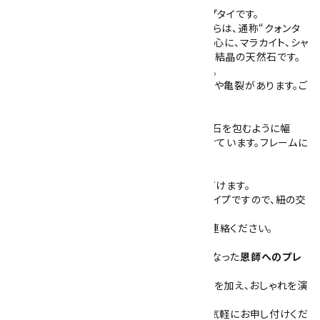
天然石クリソコラ(珪孔雀石)を使用したループタイです。
鮮やかな青緑色が特徴のクリソコラです。こちらは、通称“クォンタ
ムクワトロシリカ”とも呼ばれ、クリソコラを中心に、マラカイト、シャ
ッタカイト、石英など複数の成分が含まれた多結晶の天然石です。
青を中心とした独特な模様が入り魅力的です。
クリソコラの特性で、表面には石目による凹みや亀裂があります。ご
了承ください。
石の大きさは40mm×30mm 厚さ7mmで、石を包むように幅
2mm 厚さ1mmの真鍮製フレームを取り付けています。フレームに
はロジウムメッキ仕上げを施してあります。
紐は紺・赤・茶・グレーの4色からお選びいただけます。
また、裏側は、紐を通して留め爪で固定するタイプですので、紐の交
換はできません。
紐の交換や修理をご希望の場合は、事前にご連絡ください。
父の日
や
敬老の日
の特別な贈り物、お世話になった
恩師へのプレ
ゼント
にも最適なループタイです。
クールビズ
スタイルにもさりげないアクセントを加え、おしゃれを演
出します。
簡易プレゼント包装も承っておりますので、お気軽にお申し付けくだ