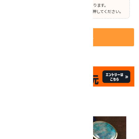
この商品はオプションの選択があります。
ページ上部で選択した後、カートボタンを押してください。
カートに入れる
✦
✦
祝☆サイトオープン17周年
✦
17
✦
th
ありがとうキャンペーン
関連商品
10倍
キラリ石ポイント
!!
8/31