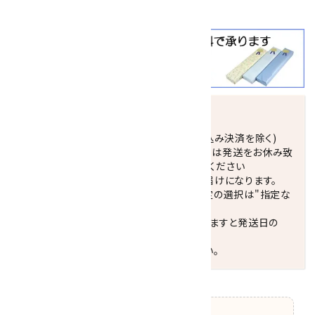
さい。
発送につきまして
正午までのご注文で当日発送致します。(振込み決済を除く)
休業日(水曜日、第1．3木曜日)と臨時休業日は発送をお休み致
します。 営業日カレンダー(左下段)をご確認ください
配達ご希望日がない場合は、最短日でのお届けになります。
※最短でのお届けをご希望の場合、時間指定の選択は"指定な
し"をおすすめします。
お届けの地域によっては、時間帯を指定されますと発送日の
翌々日配送になります。
ご不明な点はお気軽にお問い合わせください。
【ご確認】