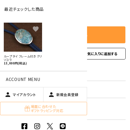
最近チェックした商品
－
＋
数量
favorite
カートに入れる
favorite
お問い合わせ
ループタイ フレーム付き クリ
ソコラ
13,000円(税込)
型番:
rtf-14
ACCOUNT MENU
在庫状況:
残り1です
person
person
マイアカウント
新規会員登録
クリソコラ
場面に合わせた
キーワード:
ギフトラッピング対応
青色・水色