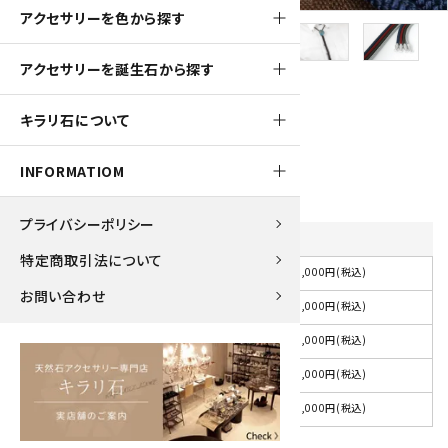
アクセサリーを色から探す
アクセサリーを誕生石から探す
1300pt
キラリ石について
ループタイ フレーム付き クリソコラ
13,000円(税込)
INFORMATIOM
プライバシーポリシー
紐の色
を選択してください
特定商取引法について
13,000円(税込)
選択してください
お問い合わせ
13,000円(税込)
紺
13,000円(税込)
赤
13,000円(税込)
茶
13,000円(税込)
グレー