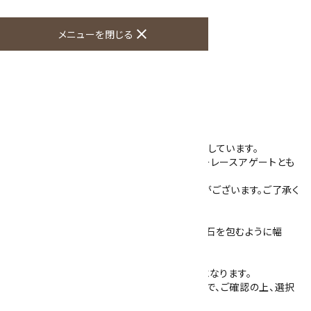
買い物を続ける
close
メニューを閉じる
商品説明
天然石で作ったオリジナルのループタイ。
石は縞模様が特徴的なレースアゲートを使用しています。
こちらの様な複雑な縞模様の石は、クレイジーレースアゲートとも
呼ばれています。
表面は研磨されていますが、石目による凹みがございます。ご了承く
ださいませ。
石の大きさは30mm×40mm 厚さ6mmで、石を包むように幅
3mm厚さ1mmのフレームが付いています。
フレームは真鍮にロジウムメッキをしたものになります。
紐の色は4色(紺・赤・茶・グレー)ございますので、ご確認の上、選択
してください。