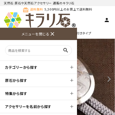
天然石 原石や天然石アクセサリー 通販のキラリ石
card_giftcard
送料無料
5,500円以上のお買上で送料無料
person
TOP
天然石ループタイ
ループタイ フレーム付きタイプ
close
メニューを閉じる
商品検索
カート(
0
)
お問い合
利用ガイ
メニュー
わせ
ド
search
カテゴリーから探す
arrow_back_ios
arrow_forward_ios
原石から探す
特集から探す
アクセサリーを名前から探す