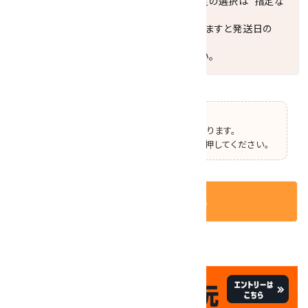
※最短でのお届けをご希望の場合、時間指定の選択は"指定な
し"をおすすめします。
お届けの地域によっては、時間帯を指定されますと発送日の
翌々日配送になります。
ご不明な点はお気軽にお問い合わせください。
【ご確認】
この商品はオプションの選択があります。
ページ上部で選択した後、カートボタンを押してください。
カートに入れる
✦
✦
祝☆サイトオープン17周年
✦