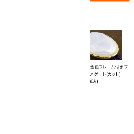
17
✦
th
ありがとうキャンペーン
関連商品
10倍
キラリ石ポイント
!!
8/31
迄!
ループタイ ミックスタイガーアイ
ループタイ 金色フレーム付き ブ
(混虎目石)
ルーレースアゲート(カット)
5,500円(税込)
8,500円(税込)
ループタイ ピンクレースアゲー
ト