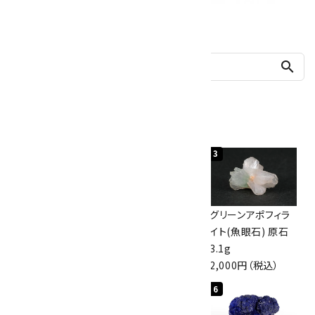
他の商品を探す
search
人気ランキング
1
2
3
佐渡の赤玉石 原石
ボルダーオパール
グリーンアポフィラ
磨き 128g
原石 40.4g
イト(魚眼石) 原石
3,000円（税込）
4,000円（税込）
3.1g
2,000円（税込）
4
5
6