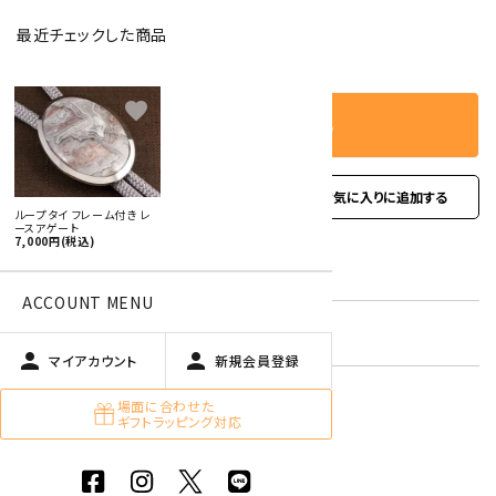
最近チェックした商品
－
＋
数量
favorite
カートに入れる
favorite
お問い合わせ
ループタイ フレーム付き レ
ースアゲート
7,000円(税込)
型番:
rtf-17
ACCOUNT MENU
在庫状況:
残り1です
person
person
マイアカウント
新規会員登録
場面に合わせた
ギフトラッピング対応
オプションの値段詳細
toc
特定商取引法に基づく表記 (返品など)
この商品を友達に教える