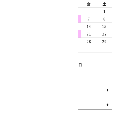
日
月
火
水
木
金
土
1
2
3
4
5
6
7
8
9
10
11
12
13
14
15
16
17
18
19
20
21
22
23
24
25
26
27
28
29
30
31
営業時間：10:00～18:00
定休日：水曜日、第1・3木曜日
■
・・・休業日
お支払い方法について
payment
送料・配送について
local_shipping