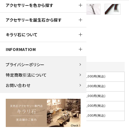
アクセサリーを色から探す
アクセサリーを誕生石から探す
700pt
ループタイ フレーム付き レースアゲート
キラリ石について
7,000円(税込)
INFORMATIOM
プライバシーポリシー
紐の色
を選択してください
特定商取引法について
7,000円(税込)
選択してください
お問い合わせ
7,000円(税込)
紺
7,000円(税込)
赤
7,000円(税込)
茶
7,000円(税込)
グレー