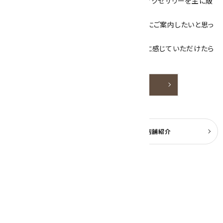
当サイトは、天然石原石や天然石を使用したアクセサリーを主に販
売しています。
素敵な色や模様が魅力的な天然石を お客様にご案内したいと思っ
ております。
天然石アクセサリーと原石をより身近なものに感じていただけたら
嬉しいです。
詳しく見る
よくある質問
実店舗紹介
公式ブログ
2026年8月