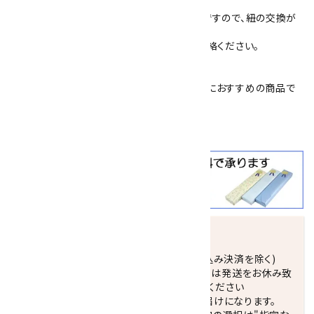
裏側は、紐を通して留め爪で固定するタイプですので、紐の交換が
簡単にできません。
紐の交換、修理をご希望の場合は、一度、ご連絡ください。
簡易プレゼント包装を承っております。
父の日
や
敬老の日
、
恩師へのプレゼント
などにおすすめの商品で
す。
クールビズ
にも大活躍！！
発送につきまして
正午までのご注文で当日発送致します。(振込み決済を除く)
休業日(水曜日、第1．3木曜日)と臨時休業日は発送をお休み致
します。 営業日カレンダー(左下段)をご確認ください
配達ご希望日がない場合は、最短日でのお届けになります。