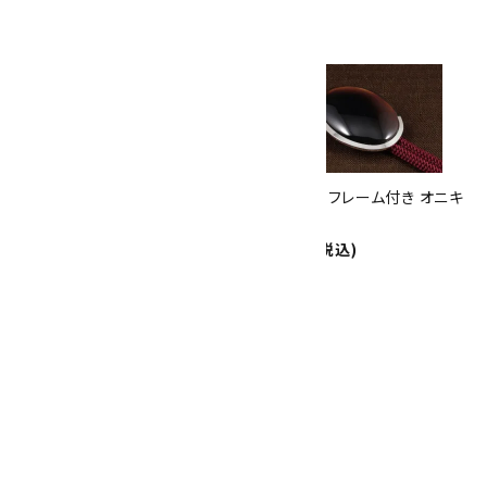
ありがとうキャンペーン
関連商品
10倍
キラリ石ポイント
!!
8/31
迄!
ループタイ フレーム付き 縞オニ
ループタイ フレーム付き オニキ
キス
ス
7,000円(税込)
7,000円(税込)
SOLD OUT
革紐ループタイ オニキス 影絵
風
5,500円(税込)