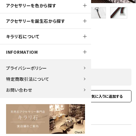
アクセサリーを色から探す
アクセサリーを誕生石から探す
650pt
キラリ石について
ループタイ 縞オニキス (カット)
6,500円(税込)
INFORMATIOM
プライバシーポリシー
SOLD OUT
特定商取引法について
お問い合わせ
favorite
お問い合わせ
型番:
rtc-01
在庫状況:
在庫 0 売切れ中