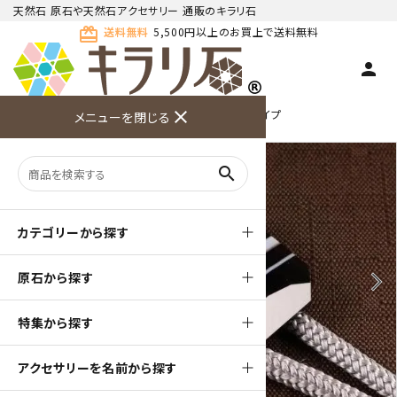
天然石 原石や天然石アクセサリー 通販のキラリ石
card_giftcard
送料無料
5,500円以上のお買上で送料無料
person
TOP
天然石ループタイ
ループタイ カットタイプ
close
メニューを閉じる
商品検索
カート(
0
)
お問い合
利用ガイ
メニュー
わせ
ド
search
カテゴリーから探す
原石から探す
arrow_back_ios
arrow_forward_ios
特集から探す
アクセサリーを名前から探す