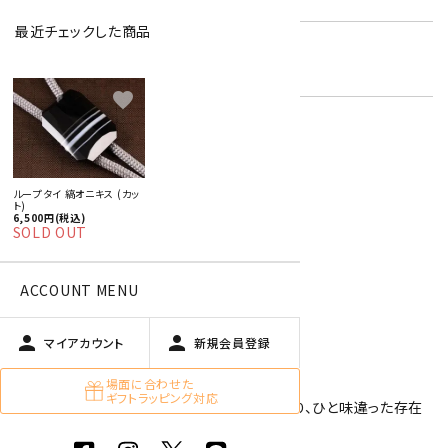
最近チェックした商品
オニキス
キーワード:
黒色
favorite
オプションの値段詳細
toc
特定商取引法に基づく表記 (返品など)
ループタイ 縞オニキス (カッ
ト)
この商品を友達に教える
6,500円(税込)
SOLD OUT
買い物を続ける
ACCOUNT MENU
商品説明
person
person
マイアカウント
新規会員登録
場面に合わせた
天然石で作ったループタイです。
ギフトラッピング対応
四角い石の縁や表面にはカットが施されており、ひと味違った存在
感があります。