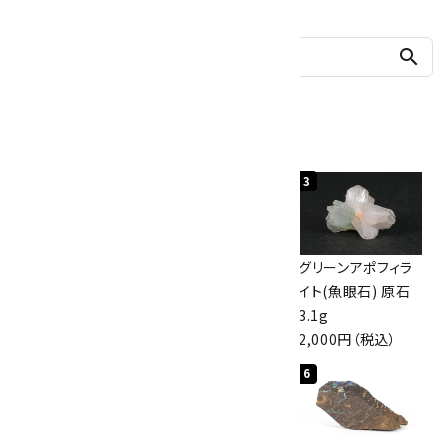
search
人気ランキング
1
2
3
佐渡の赤玉石 原石
ボルダーオパール
グリーンアポフィラ
磨き 128g
原石 40.4g
イト(魚眼石) 原石
3,000円（税込）
4,000円（税込）
3.1g
2,000円（税込）
4
5
6