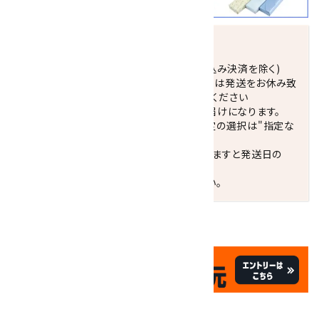
発送につきまして
正午までのご注文で当日発送致します。(振込み決済を除く)
休業日(水曜日、第1．3木曜日)と臨時休業日は発送をお休み致
します。 営業日カレンダー(左下段)をご確認ください
配達ご希望日がない場合は、最短日でのお届けになります。
※最短でのお届けをご希望の場合、時間指定の選択は"指定な
し"をおすすめします。
お届けの地域によっては、時間帯を指定されますと発送日の
翌々日配送になります。
ご不明な点はお気軽にお問い合わせください。
✦
✦
祝☆サイトオープン17周年
✦
17
✦
th