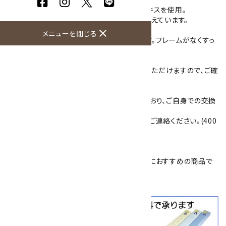
石には、横縞模様が特徴の人気素材・縞オニキスを使用。
漆黒のオニキスに、白い模様がアクセントを添えています。
close
メニューを閉じる
石の大きさは40mm×30mm 厚さ5mmです。フレームがなくすっ
きりしています。
紐の色は4色(紺・赤・茶・グレー)からお選びいただけますので、ご確
認の上、ご指定ください。
裏面は紐をはめ込んで固定する仕様になっており、ご自身での交換
が可能です。
紐を追加購入または交換される場合は、一度ご連絡ください。(400
円／本)
簡易プレゼント包装を承っております。
父の日
や
敬老の日
、
恩師へのプレゼント
などにおすすめの商品で
す。
クールビズ
にも活躍します！