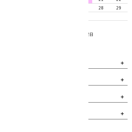
23
24
25
26
27
28
29
30
31
営業時間：10:00～18:00
定休日：水曜日、第1・3木曜日
■
・・・休業日
お支払い方法について
payment
送料・配送について
local_shipping
返品について
replay
ご利用案内
info