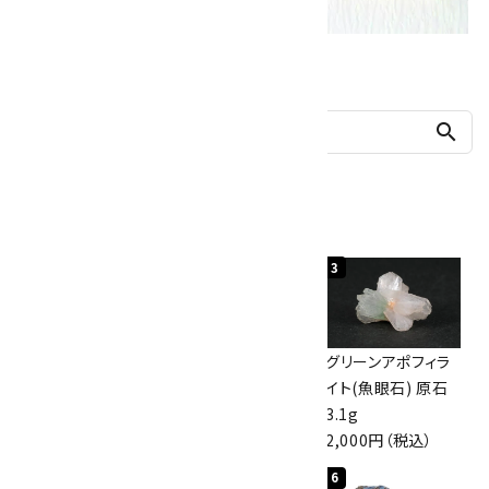
他の商品を探す
search
人気ランキング
1
2
3
佐渡の赤玉石 原石
ボルダーオパール
グリーンアポフィラ
磨き 128g
原石 40.4g
イト(魚眼石) 原石
3,000円（税込）
4,000円（税込）
3.1g
2,000円（税込）
4
5
6