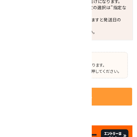
配達ご希望日がない場合は、最短日でのお届けになります。
※最短でのお届けをご希望の場合、時間指定の選択は"指定な
し"をおすすめします。
お届けの地域によっては、時間帯を指定されますと発送日の
翌々日配送になります。
ご不明な点はお気軽にお問い合わせください。
【ご確認】
この商品はオプションの選択があります。
ページ上部で選択した後、カートボタンを押してください。
カートに入れる
✦
✦
祝☆サイトオープン17周年