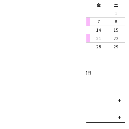
日
月
火
水
木
金
土
1
2
3
4
5
6
7
8
9
10
11
12
13
14
15
16
17
18
19
20
21
22
23
24
25
26
27
28
29
30
31
営業時間：10:00～18:00
定休日：水曜日、第1・3木曜日
■
・・・休業日
お支払い方法について
payment
送料・配送について
local_shipping