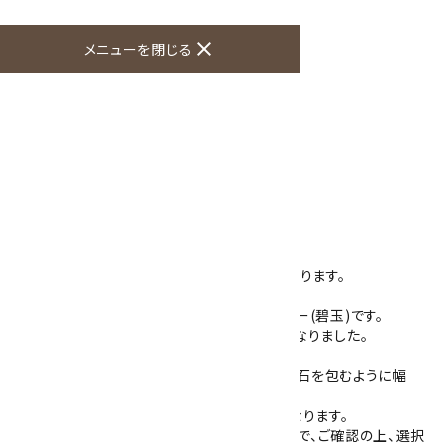
オプションの値段詳細
toc
close
メニューを閉じる
特定商取引法に基づく表記 (返品など)
この商品を友達に教える
買い物を続ける
商品説明
天然石で作ったオリジナルのループタイ です。
石の淵がカットされ、ひと味違った存在感があります。
石は赤い石に白色の石英が混ざったジャスパー(碧玉)です。
力強い模様の入った個性のあるループタイになりました。
石の大きさは30mm×40mm 厚さ6mmで、石を包むように幅
2mm 厚さ2mmのフレームが付いています。
フレームは真鍮に金色のメッキをしたものになります。
紐の色は4色(紺・赤・茶・グレー)ございますので、ご確認の上、選択