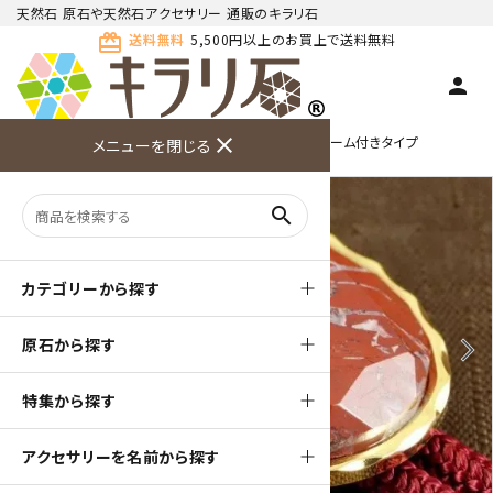
天然石 原石や天然石アクセサリー 通販のキラリ石
card_giftcard
送料無料
5,500円以上のお買上で送料無料
person
TOP
天然石ループタイ
ループタイ 金色フレーム付きタイプ
close
メニューを閉じる
商品検索
カート(
0
)
お問い合
利用ガイ
メニュー
わせ
ド
search
カテゴリーから探す
原石から探す
arrow_back_ios
arrow_forward_ios
特集から探す
アクセサリーを名前から探す