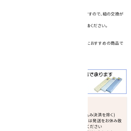
してください。
裏側は、紐を通して留め爪で固定するタイプですので、紐の交換が
簡単にできません。
紐の交換や修理をご希望の場合は、一度ご連絡ください。
簡易プレゼント包装を承っております。
父の日
や
敬老の日
、
恩師へのプレゼント
などにおすすめの商品で
す
クールビズ
にも大活躍！！
発送につきまして
正午までのご注文で当日発送致します。(振込み決済を除く)
休業日(水曜日、第1．3木曜日)と臨時休業日は発送をお休み致
します。 営業日カレンダー(左下段)をご確認ください