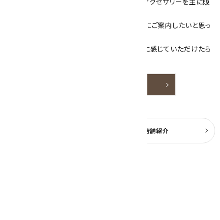
当サイトは、天然石原石や天然石を使用したアクセサリーを主に販
売しています。
素敵な色や模様が魅力的な天然石を お客様にご案内したいと思っ
ております。
天然石アクセサリーと原石をより身近なものに感じていただけたら
嬉しいです。
詳しく見る
よくある質問
実店舗紹介
公式ブログ
2026年8月