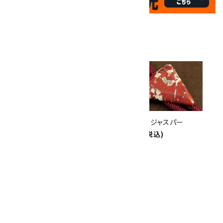
✦
17
✦
th
ありがとうキャンペーン
関連商品
10倍
キラリ石ポイント
!!
8/31
迄!
ループタイ フレーム付き 佐渡の
ループタイ ジャスパー
赤玉石
4,500円(税込)
7,500円(税込)
SOLD OUT