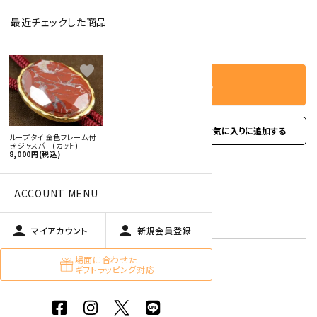
最近チェックした商品
－
＋
数量
favorite
カートに入れる
favorite
お問い合わせ
ループタイ 金色フレーム付
き ジャスパー(カット)
8,000円(税込)
型番:
rtfgc-03
ACCOUNT MENU
在庫状況:
残り1本です
person
person
マイアカウント
新規会員登録
ジャスパー【碧玉】
場面に合わせた
キーワード:
ギフトラッピング対応
赤