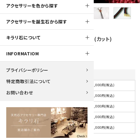
アクセサリーを色から探す
アクセサリーを誕生石から探す
800pt
キラリ石について
ループタイ 金色フレーム付き ジャスパー(カット)
8,000円(税込)
INFORMATIOM
プライバシーポリシー
紐の色
を選択してください
特定商取引法について
8,000円(税込)
選択してください
お問い合わせ
8,000円(税込)
紺
8,000円(税込)
赤
8,000円(税込)
茶
8,000円(税込)
グレー