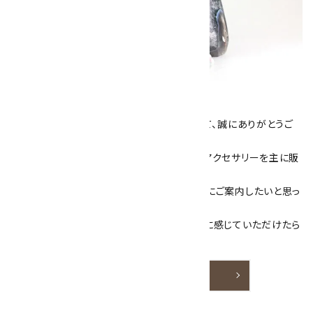
キラリ石について
数あるショップより、当店にお越し下さいまして、誠にありがとうご
ざいます！
当サイトは、天然石原石や天然石を使用したアクセサリーを主に販
売しています。
素敵な色や模様が魅力的な天然石を お客様にご案内したいと思っ
ております。
天然石アクセサリーと原石をより身近なものに感じていただけたら
嬉しいです。
詳しく見る