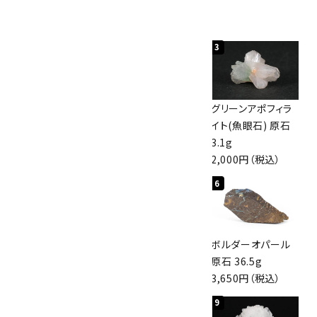
人気ランキング
1
2
3
佐渡の赤玉石 原石
ボルダーオパール
グリーンアポフィラ
磨き 128g
原石 40.4g
イト(魚眼石) 原石
3,000円（税込）
4,000円（税込）
3.1g
2,000円（税込）
4
5
6
桜瑪瑙 丸玉
アポフィライト (魚
ボルダーオパール
47mm
眼石) 原石 56g
原石 36.5g
3,800円（税込）
3,000円（税込）
3,650円（税込）
7
8
9