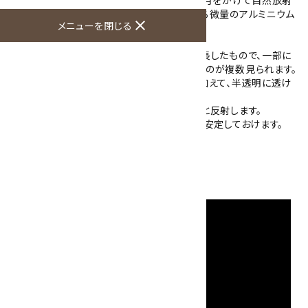
線の影響を受けることで、結晶内部に含まれる微量のアルミニウム
close
メニューを閉じる
などが反応し、発色すると考えられています。
こちらは、母岩である長石の上に黒水晶が成長したもので、一部に
破損が見られるものの柱状の結晶や塊状のものが複数見られます。
結晶の中には、真っ黒で光を通さないものに加えて、半透明に透け
るスモーキークォーツも共生しています。
光を当てるとガラス光沢の結晶表面がキラッと反射します。
また、母岩部分の二面を平面に加工してあり、安定しておけます。
母岩を含めた大きさ：92×72×61mm
硬度：7
産地：中国