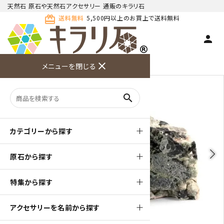
天然石 原石や天然石アクセサリー 通販のキラリ石
card_giftcard
送料無料
5,500円以上のお買上で送料無料
person
TOP
天然石 原石
黒水晶 原石
close
メニューを閉じる
商品検索
カート(
0
)
お問い合
利用ガイ
メニュー
わせ
ド
search
カテゴリーから探す
arrow_back_ios
arrow_forward_ios
原石から探す
特集から探す
アクセサリーを名前から探す