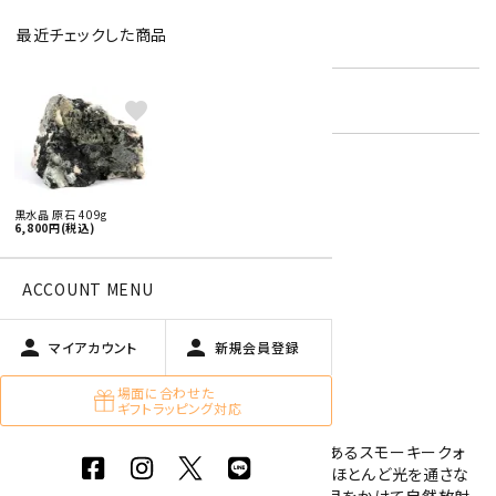
最近チェックした商品
型番:
bcr-04
在庫状況:
残り1です
favorite
特定商取引法に基づく表記 (返品など)
黒水晶 原石 409g
6,800円(税込)
この商品を友達に教える
買い物を続ける
ACCOUNT MENU
person
person
マイアカウント
新規会員登録
商品説明
場面に合わせた
ギフトラッピング対応
黒水晶のクラスターです。
黒水晶(モリオン)は、石英(クォーツ)の変種であるスモーキークォ
ーツの中でも、特に黒色が濃く、不透明またはほとんど光を通さな
いものを指します。この黒色は、地中で長い年月をかけて自然放射