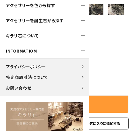
アクセサリーを色から探す
アクセサリーを誕生石から探す
680pt
キラリ石について
黒水晶 原石 409g
INFORMATIOM
6,800円(税込)
プライバシーポリシー
特定商取引法について
－
＋
数量
お問い合わせ
カートに入れる
favorite
お問い合わせ