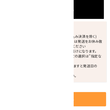
発送につきまして
正午までのご注文で当日発送致します。(振込み決済を除く)
休業日(水曜日、第1．3木曜日)と臨時休業日は発送をお休み致
します。 営業日カレンダー(左下段)をご確認ください
配達ご希望日がない場合は、最短日でのお届けになります。
※最短でのお届けをご希望の場合、時間指定の選択は"指定な
し"をおすすめします。
お届けの地域によっては、時間帯を指定されますと発送日の
翌々日配送になります。
ご不明な点はお気軽にお問い合わせください。
カートに入れる