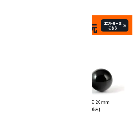
✦
✦
祝☆サイトオープン17周年
✦
17
✦
th
ありがとうキャンペーン
関連商品
10倍
キラリ石ポイント
!!
8/31
迄!
黒水晶 原石 865g
黒水晶 丸玉 20mm
16,000円(税込)
1,250円(税込)