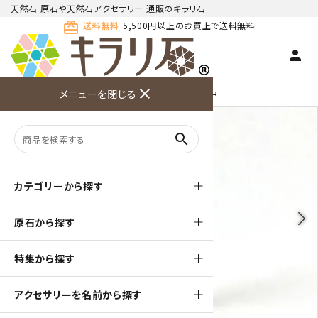
天然石 原石や天然石アクセサリー 通販のキラリ石
card_giftcard
送料無料
5,500円以上のお買上で送料無料
person
TOP
天然石 原石
インペリアルトパーズ 原石
close
メニューを閉じる
商品検索
カート(
0
)
お問い合
利用ガイ
メニュー
わせ
ド
search
カテゴリーから探す
arrow_back_ios
arrow_forward_ios
原石から探す
特集から探す
アクセサリーを名前から探す