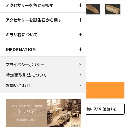
アクセサリーを色から探す
260pt
アクセサリーを誕生石から探す
インペリアルトパーズ 結晶 2.6g
キラリ石について
2,600円(税込)
INFORMATIOM
プライバシーポリシー
－
＋
数量
特定商取引法について
お問い合わせ
カートに入れる
favorite
お問い合わせ
型番:
ipt-11