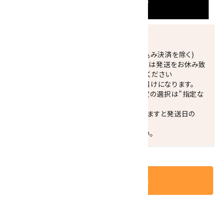
発送につきまして
正午までのご注文で当日発送致します。(振込み決済を除く)
休業日(水曜日、第1．3木曜日)と臨時休業日は発送をお休み致
します。 営業日カレンダー(左下段)をご確認ください
配達ご希望日がない場合は、最短日でのお届けになります。
※最短でのお届けをご希望の場合、時間指定の選択は"指定な
し"をおすすめします。
お届けの地域によっては、時間帯を指定されますと発送日の
翌々日配送になります。
ご不明な点はお気軽にお問い合わせください。
カートに入れる