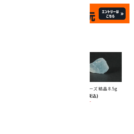
✦
✦
祝☆サイトオープン17周年
✦
17
✦
th
ありがとうキャンペーン
関連商品
10倍
キラリ石ポイント
!!
8/31
迄!
ペンダントトップ インペリアルト
ブルートパーズ 結晶 8.5g
パーズ
1,870円(税込)
5,800円(税込)
SOLD OUT