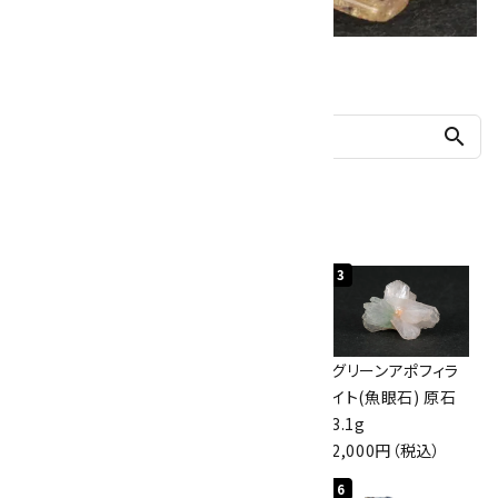
他の商品を探す
search
人気ランキング
1
2
3
佐渡の赤玉石 原石
ボルダーオパール
グリーンアポフィラ
磨き 128g
原石 40.4g
イト(魚眼石) 原石
3,000円（税込）
4,000円（税込）
3.1g
2,000円（税込）
4
5
6