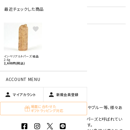
最近チェックした商品
在庫状況:
残り1です
favorite
特定商取引法に基づく表記 (返品など)
この商品を友達に教える
インペリアルトパーズ 結晶
買い物を続ける
2.6g
2,600円(税込)
ACCOUNT MENU
商品説明
person
person
マイアカウント
新規会員登録
インペリアルトパーズの結晶です。
場面に合わせた
トパーズは和名が黄玉ですが、その色はピンクやブルー等、様々あ
ギフトラッピング対応
ります。
トパーズの中でもブラジル産のインペリアルトパーズと呼ばれてい
るものは、黄色～オレンジ色の結晶をしています。