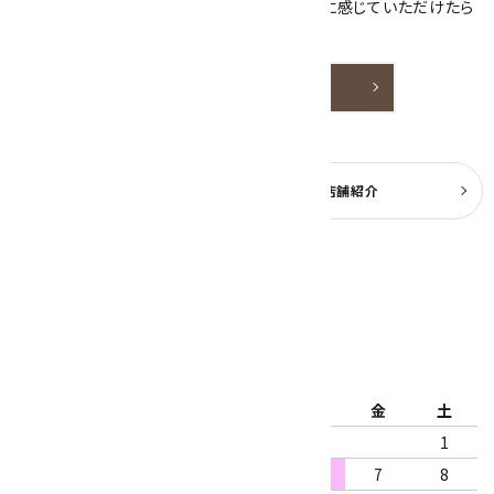
天然石アクセサリーと原石をより身近なものに感じていただけたら
嬉しいです。
詳しく見る
よくある質問
実店舗紹介
公式ブログ
2026年8月
日
月
火
水
木
金
土
1
2
3
4
5
6
7
8