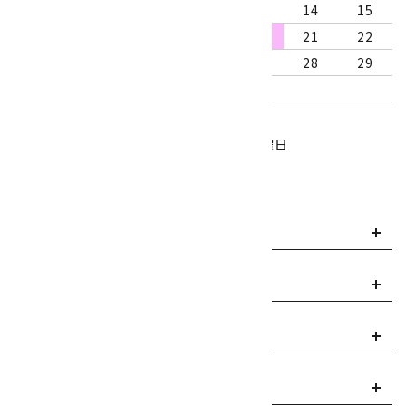
9
10
11
12
13
14
15
16
17
18
19
20
21
22
23
24
25
26
27
28
29
30
31
営業時間：10:00～18:00
定休日：水曜日、第1・3木曜日
■
・・・休業日
お支払い方法について
payment
送料・配送について
local_shipping
返品について
replay
ご利用案内
info