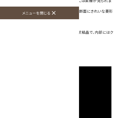
菱形の柱状結晶で産出するのが特徴で、柱面には条線が見られま
す。
劈開はこの条線に対して直角にありますので、断面にきれいな菱形
close
メニューを閉じる
の面が現れているものもあります。
こちらのトパーズはオレンジ色をしています。
破損している箇所がありますが菱形をした柱状結晶で、内部にはク
ラックや不純物が入っています。
大きさ：22×9×7mm
硬度：8
産地：ブラジル連邦共和国