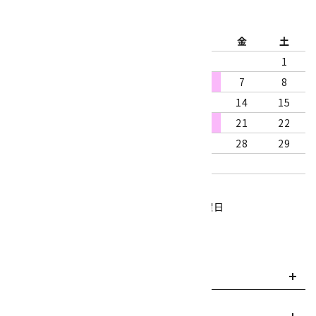
2026年8月
日
月
火
水
木
金
土
1
2
3
4
5
6
7
8
9
10
11
12
13
14
15
16
17
18
19
20
21
22
23
24
25
26
27
28
29
30
31
営業時間：10:00～18:00
定休日：水曜日、第1・3木曜日
■
・・・休業日
お支払い方法について
payment
送料・配送について