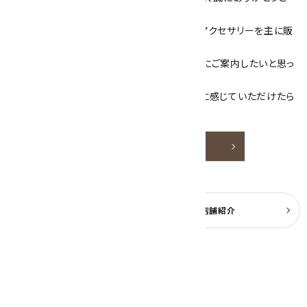
ざいます！
当サイトは、天然石原石や天然石を使用したアクセサリーを主に販
売しています。
素敵な色や模様が魅力的な天然石を お客様にご案内したいと思っ
ております。
天然石アクセサリーと原石をより身近なものに感じていただけたら
嬉しいです。
詳しく見る
よくある質問
実店舗紹介
公式ブログ