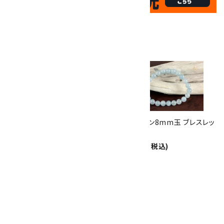
✦
17
✦
th
ありがとうキャンペーン
関連商品
10倍
キラリ石ポイント
!!
8/31
迄!
アクアマリン さざれ石 詰め合わ
アクアマリン8mm玉 ブレスレッ
せ 100g
ト
1,100円(税込)
12,000円(税込)
アクアマリン＆ムーンストーン ブ