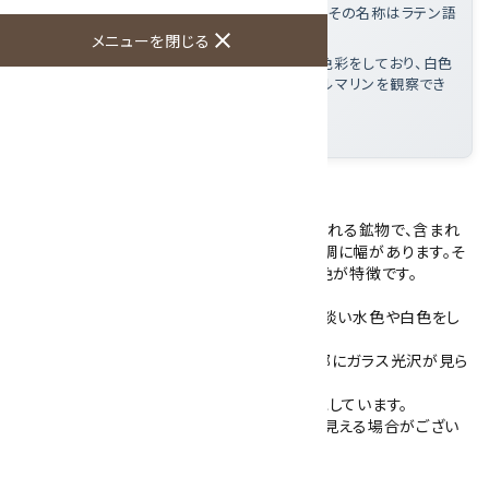
る鉄分により水色から緑青色の色彩を持ち、その名称はラテン語
の「海の水」に由来している
close
メニューを閉じる
この標本の魅力
: 非常に淡い水色や白色の色彩をしており、白色
の長石との共生や内部に含まれる黒色のトルマリンを観察でき
る
大きさ
: 105×48×35mm
アクアマリンの原石です。
アクアマリン(藍玉)はベリル(緑柱石)に分類される鉱物で、含まれ
る鉄分の状態によって水色から緑青色まで色調に幅があります。そ
の名はラテン語で「海の水」を意味し、淡い水色が特徴です。
こちらのアクアマリンは透明感がなく、非常に淡い水色や白色をし
ています。
全体的にゴツゴツとした形状で、結晶面の一部にガラス光沢が見ら
れます。
白色の長石が共生し、黒色のトルマリンを内包しています。
※ご使用のモニターにより、実際より色が濃く見える場合がござい
ます。