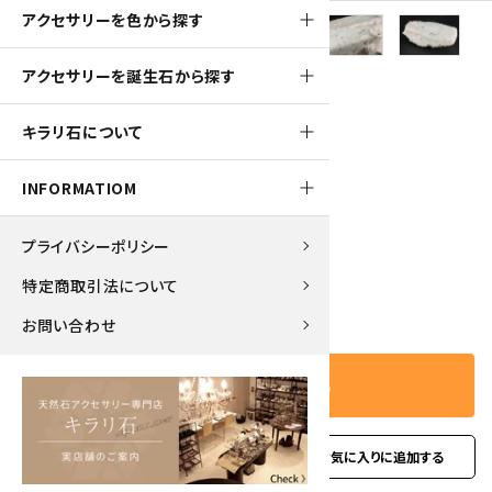
アクセサリーを色から探す
アクセサリーを誕生石から探す
1300pt
キラリ石について
アクアマリン 原石 284g
INFORMATIOM
13,000円(税込)
プライバシーポリシー
特定商取引法について
－
＋
数量
お問い合わせ
カートに入れる
favorite
お問い合わせ