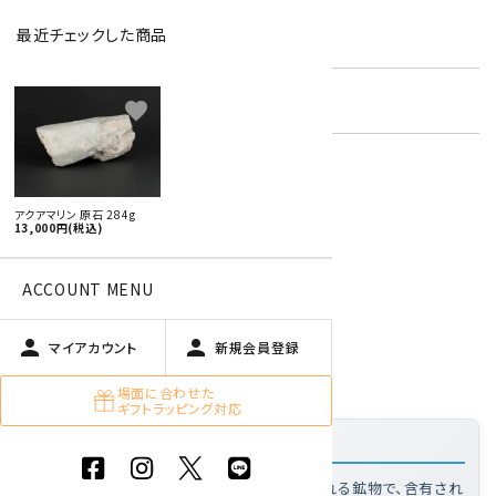
最近チェックした商品
型番:
aqm-01
在庫状況:
残り1です
favorite
特定商取引法に基づく表記 (返品など)
アクアマリン 原石 284g
13,000円(税込)
この商品を友達に教える
買い物を続ける
ACCOUNT MENU
person
person
マイアカウント
新規会員登録
商品説明
場面に合わせた
ギフトラッピング対応
「アクアマリン 原石 284g」の特徴
アクアマリンとは
: ベリル(緑柱石)に分類される鉱物で、含有され