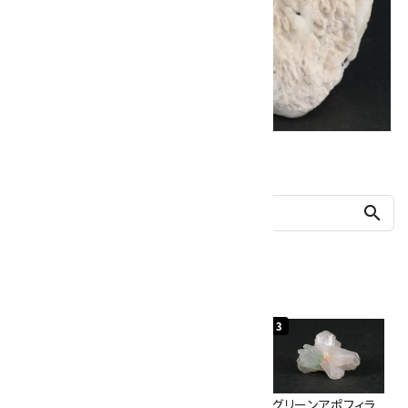
他の商品を探す
search
人気ランキング
1
2
3
佐渡の赤玉石 原石
ボルダーオパール
グリーンアポフィラ