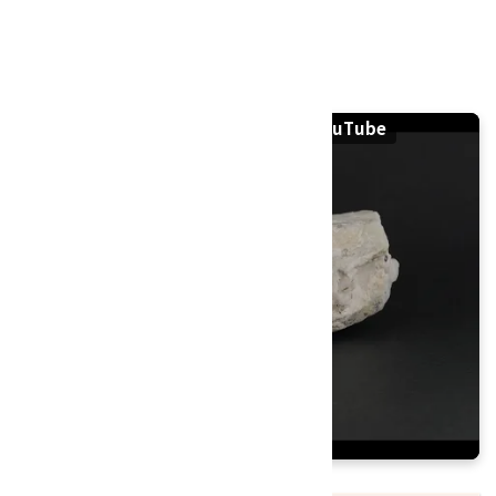
大きさ：105×48×35mm
硬度：7.5～8
産地：ブラジル連邦共和国
アクアマリン 原石 284gの紹介動画｜YouTube