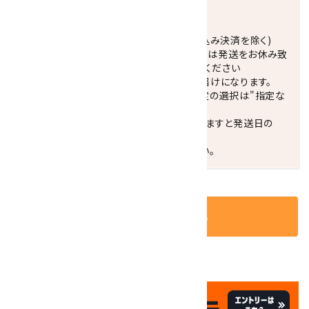
発送につきまして
正午までのご注文で当日発送致します。(振込み決済を除く)
休業日(水曜日、第1．3木曜日)と臨時休業日は発送をお休み致
します。 営業日カレンダー(左下段)をご確認ください
配達ご希望日がない場合は、最短日でのお届けになります。
※最短でのお届けをご希望の場合、時間指定の選択は"指定な
し"をおすすめします。
お届けの地域によっては、時間帯を指定されますと発送日の
翌々日配送になります。
ご不明な点はお気軽にお問い合わせください。
カートに入れる
✦
✦
祝☆サイトオープン17周年