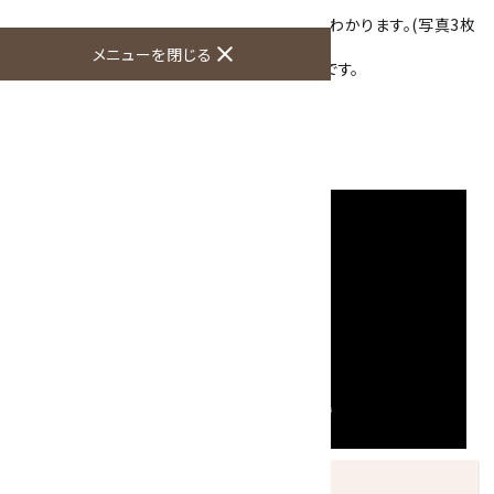
度があります。
強い光に透かして見ると透けて内部の様子がわかります。(写真3枚
目は光に透かして撮影しています。)
close
メニューを閉じる
先端部分の方が小さくなっている先細り水晶です。
大きさ：69×16×12mm
硬度：7
産地：中国 山西省運城市
発送につきまして