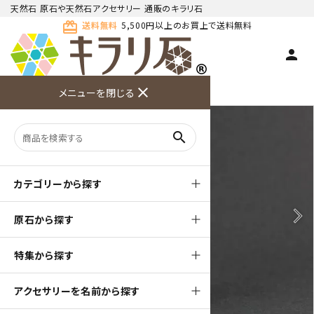
天然石 原石や天然石アクセサリー 通販のキラリ石
card_giftcard
送料無料
5,500円以上のお買上で送料無料
person
TOP
天然石 原石
水晶 ポイント・単結晶
close
メニューを閉じる
商品検索
カート(
0
)
お問い合
利用ガイ
メニュー
わせ
ド
search
カテゴリーから探す
arrow_back_ios
arrow_forward_ios
原石から探す
特集から探す
アクセサリーを名前から探す