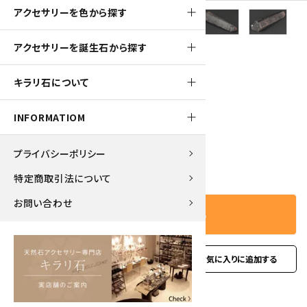
アクセサリーを色から探す
90pt
アクセサリーを誕生石から探す
ヘマタイト オン クォーツ 結晶 22.4g
キラリ石について
950円(税込)
INFORMATIOM
プライバシーポリシー
－
＋
数量
特定商取引法について
お問い合わせ
カートに入れる
favorite
お問い合わせ
型番:
hoq-06