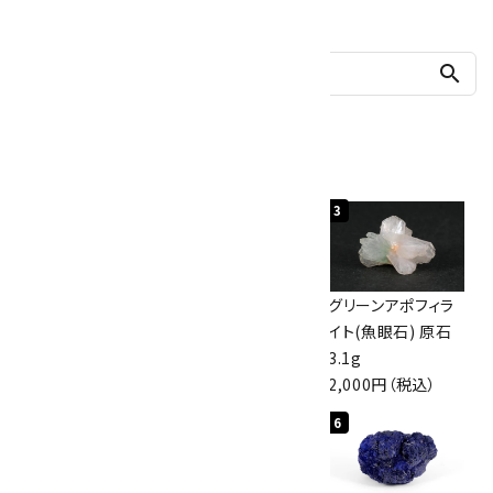
search
人気ランキング
1
2
3
佐渡の赤玉石 原石
ボルダーオパール
グリーンアポフィラ
磨き 128g
原石 40.4g
イト(魚眼石) 原石
3,000円（税込）
4,000円（税込）
3.1g
2,000円（税込）
4
5
6