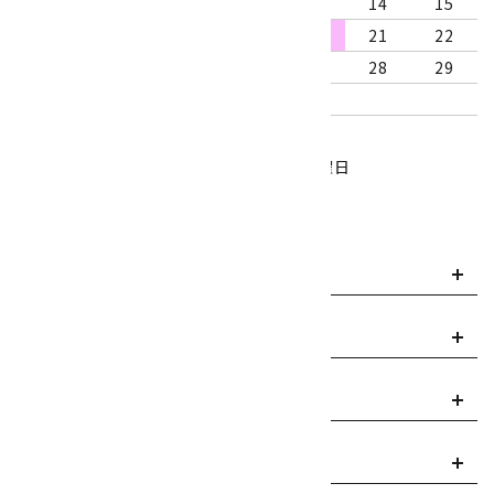
9
10
11
12
13
14
15
16
17
18
19
20
21
22
23
24
25
26
27
28
29
30
31
営業時間：10:00～18:00
定休日：水曜日、第1・3木曜日
■
・・・休業日
お支払い方法について
payment
送料・配送について
local_shipping
返品について
replay
ご利用案内
info