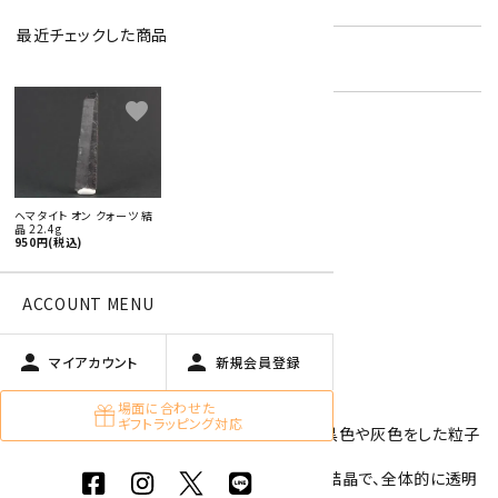
最近チェックした商品
在庫状況:
残り1です
favorite
特定商取引法に基づく表記 (返品など)
この商品を友達に教える
ヘマタイト オン クォーツ 結
買い物を続ける
晶 22.4g
950円(税込)
ACCOUNT MENU
商品説明
person
person
マイアカウント
新規会員登録
水晶の結晶です。
場面に合わせた
ギフトラッピング対応
こちらは六角柱状に成長した水晶の表面に、黒色や灰色をした粒子
状のヘマタイトが付着しています。
水晶自体はクラックが入っていますが無色の結晶で、全体的に透明