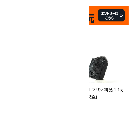
✦
✦
祝☆サイトオープン17周年
✦
17
✦
th
ありがとうキャンペーン
関連商品
10倍
キラリ石ポイント
!!
8/31
迄!
母岩付きルベライト 原石 242g
グリーントルマリン 結晶 1.1g
11,000円(税込)
1,300円(税込)
SOLD OUT