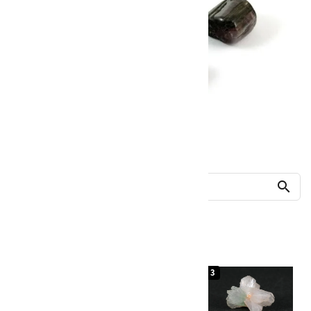
他の商品を探す
search
人気ランキング
1
2
3