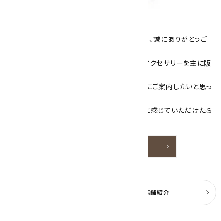
キラリ石について
数あるショップより、当店にお越し下さいまして、誠にありがとうご
ざいます！
当サイトは、天然石原石や天然石を使用したアクセサリーを主に販
売しています。
素敵な色や模様が魅力的な天然石を お客様にご案内したいと思っ
ております。
天然石アクセサリーと原石をより身近なものに感じていただけたら
嬉しいです。
詳しく見る
よくある質問
実店舗紹介
公式ブログ