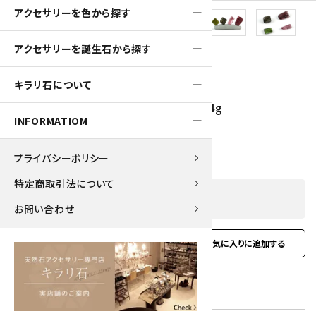
アクセサリーを色から探す
アクセサリーを誕生石から探す
280pt
キラリ石について
カラートルマリン 結晶 磨き4個セット 3.4g
INFORMATIOM
2,800円(税込)
プライバシーポリシー
特定商取引法について
SOLD OUT
お問い合わせ
favorite
お問い合わせ
型番:
ctrm-07