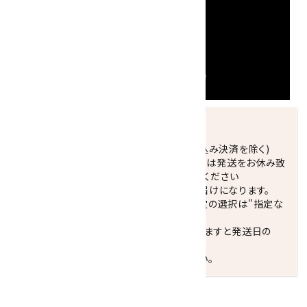
発送につきまして
正午までのご注文で当日発送致します。(振込み決済を除く)
休業日(水曜日、第1．3木曜日)と臨時休業日は発送をお休み致
します。 営業日カレンダー(左下段)をご確認ください
配達ご希望日がない場合は、最短日でのお届けになります。
※最短でのお届けをご希望の場合、時間指定の選択は"指定な
し"をおすすめします。
お届けの地域によっては、時間帯を指定されますと発送日の
翌々日配送になります。
ご不明な点はお気軽にお問い合わせください。