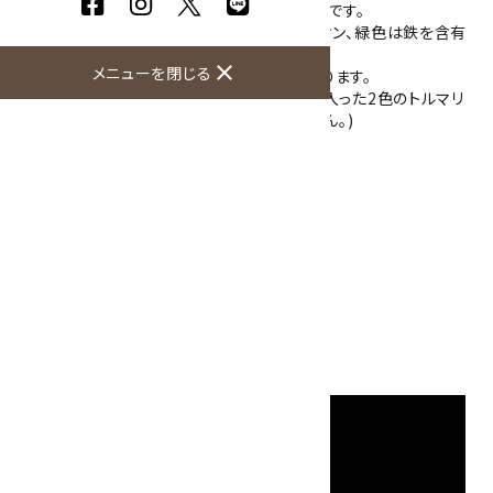
ーン&淡いピンク、ピンク、濃いピンク色の結晶です。
この色ができる理由として赤色はマンガンイオン、緑色は鉄を含有
している為です。
close
メニューを閉じる
グリーンとピンクの小さい結晶は透明度があります。
グリーン&淡いピンクは、濃い緑とピンク色が入った2色のトルマリ
ンです。(ウォーターメロンタイプではありません。)
コレクションにおすすめです。
大きさ(メイン写真左から)：
グリーン:9×8×3mm 0.7g
グリーン&淡いピンク:9×8×6mm 0.9g
ピンク:12×6×5mm 0.7g
濃いピンク:14×9×6mm 1.1g
硬度：7～7.5
産地：ブラジル連邦共和国