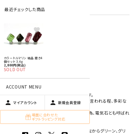
在庫状況:
在庫 0 売切れ中
最近チェックした商品
favorite
特定商取引法に基づく表記 (返品など)
この商品を友達に教える
買い物を続ける
カラートルマリン 結晶 磨き4
個セット 3.4g
2,800円(税込)
SOLD OUT
商品説明
ACCOUNT MENU
カラートルマリンの結晶原石磨き4個セットです。
トルマリンは、「トルマリンに、ない色は無い」と言われる程、多彩な
person
person
マイアカウント
新規会員登録
色を持っている鉱物です。
また、トルマリンに熱を与えると電気を帯びる為、電気石とも呼ばれ
場面に合わせた
ています。
ギフトラッピング対応
こちらは小さいサイズの磨き石で、メイン写真左からグリーン、グリ