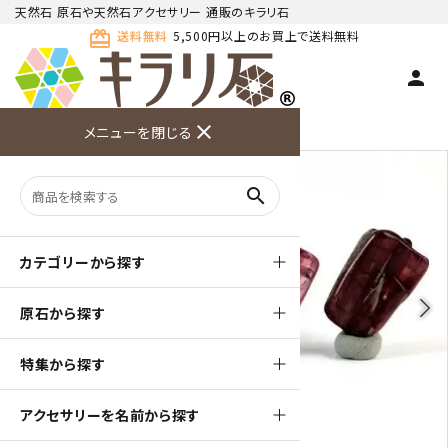
天然石 原石や天然石アクセサリー 通販のキラリ石
card_giftcard
送料無料
5,500円以上のお買上で送料無料
person
TOP
天然石 原石
トルマリン 原石
close
メニューを閉じる
商品検索
カート(
0
)
お問い合
利用ガイ
メニュー
わせ
ド
search
カテゴリーから探す
arrow_back_ios
arrow_forward_ios
原石から探す
特集から探す
アクセサリーを名前から探す