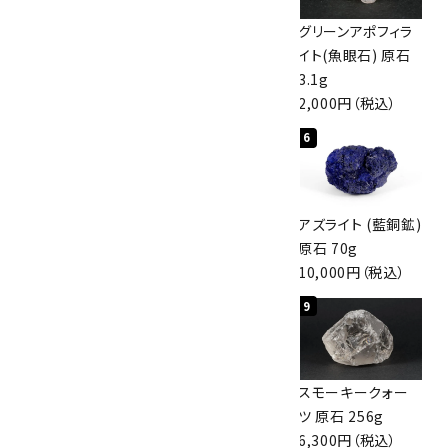
佐渡の赤玉石 原石
ボルダーオパール
グリーンアポフィラ
磨き 128g
原石 40.4g
イト(魚眼石) 原石
3,000円（税込）
4,000円（税込）
3.1g
2,000円（税込）
4
5
6
アポフィライト (魚
桜瑪瑙 丸玉
アズライト (藍銅鉱)
眼石) 原石 56g
47mm
原石 70g
3,000円（税込）
3,800円（税込）
10,000円（税込）
7
8
9
ボルダーオパール
アポフィライト (魚
スモーキークォー
原石 36.5g
眼石) 原石 39.6g
ツ 原石 256g
3,650円（税込）
2,000円（税込）
6,300円（税込）