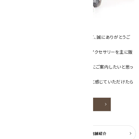
キラリ石について
数あるショップより、当店にお越し下さいまして、誠にありがとうご
ざいます！
当サイトは、天然石原石や天然石を使用したアクセサリーを主に販
売しています。
素敵な色や模様が魅力的な天然石を お客様にご案内したいと思っ
ております。
天然石アクセサリーと原石をより身近なものに感じていただけたら
嬉しいです。
詳しく見る
よくある質問
実店舗紹介