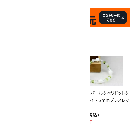
✦
✦
祝☆サイトオープン17周年
✦
17
✦
th
ありがとうキャンペーン
関連商品
10倍
キラリ石ポイント
!!
8/31
迄!
ルビー＆アメジスト＆ラベンダー
マザーオブパール＆ペリドット＆
アメジスト 6mmブレスレット
ニュージェイド 6mmブレスレッ
3,400円(税込)
ト
SOLD OUT
4,400円(税込)
SOLD OUT