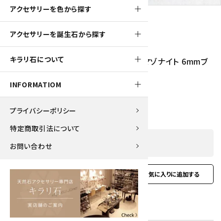
アクセサリーを色から探す
アクセサリーを誕生石から探す
260pt
キラリ石について
ブルーレースアゲート＆ターコイズ＆アマゾナイト 6mmブ
レスレット
INFORMATIOM
2,600円(税込)
プライバシーポリシー
特定商取引法について
SOLD OUT
お問い合わせ
favorite
お問い合わせ
型番:
dgbl-118