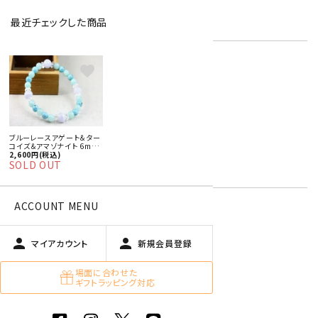
在庫状況:
在庫 0 売切れ中
最近チェックした商品
女性用ブレスレット
favorite
女性おすすめアクセサリー
アマゾナイト【天河石】
ターコイズ
キーワード:
ブルーレースアゲート
ブルーレースアゲート＆ター
12月 ターコイズ・ラピスラズリ
コイズ＆アマゾナイト 6mm
青色・水色
ブレスレット
2,600円(税込)
SOLD OUT
緑色
ACCOUNT MENU
特定商取引法に基づく表記 (返品など)
person
person
マイアカウント
新規会員登録
この商品を友達に教える
場面に合わせた
買い物を続ける
ギフトラッピング対応