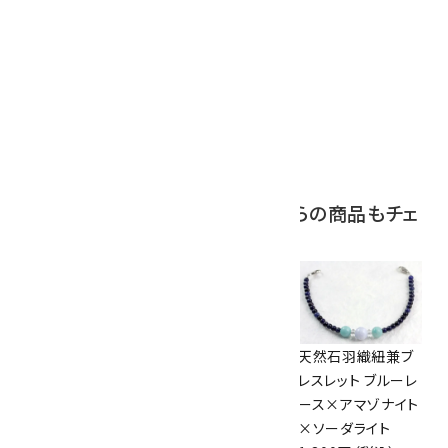
10
ボルダーオパール
原石 磨き 110g
2,800円（税込）
この商品を見ている人はこちらの商品もチェ
ックしています
縞メノウ＆ブルーレ
アマゾナイト ハート
天然石羽織紐兼ブ
ースアゲート＆マラ
入りブレスレット
レスレット ブルーレ
カイト 6mmブレス
3,200円（税込）
ース×アマゾナイト
レット
×ソーダライト