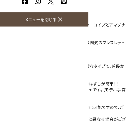
商品説明
close
メニューを閉じる
ブルーレースアゲートの8mm玉をメインに、ターコイズとアマゾナ
イトの6mm玉でデザインしたブレスレット。
水色系の3種類の石を組み合わせ、涼しげな雰囲気のブレスレット
に。
ターコイズは12月の誕生石です。
6mm玉をメインで使用しておりますので、華奢なタイプで、普段か
らさりげなく身につけられます。
シリコンゴムを通してありますので丈夫で着けはずしが簡単！！
主に女性用のものになり、サイズは内径約16cmです。（モデル手首
周りは14.5cmでちょうど良いサイズ）
水晶平玉をロンデルに変更するなど、アレンジは可能ですので、ご
希望の方はご相談下さい。
※模様や色は石によって異なりますので、写真と異なる場合がござ
いますが、同品質の物をご用意しております。