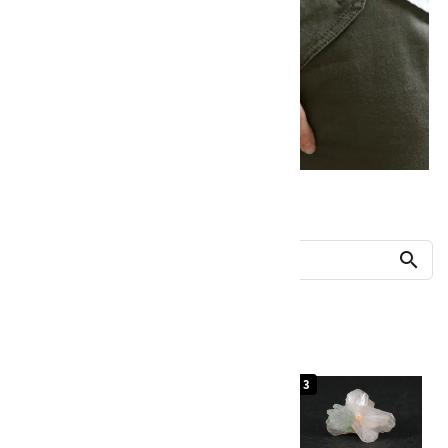
他の商品を探す
search
人気ランキング
1
2
3