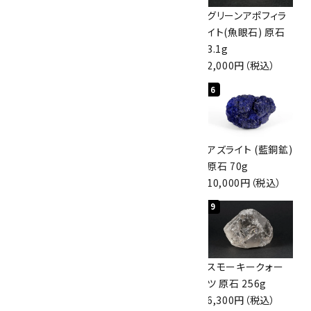
佐渡の赤玉石 原石
ボルダーオパール
グリーンアポフィラ
磨き 128g
原石 40.4g
イト(魚眼石) 原石
3,000円（税込）
4,000円（税込）
3.1g
2,000円（税込）
4
5
6
アポフィライト (魚
桜瑪瑙 丸玉
アズライト (藍銅鉱)
眼石) 原石 56g
47mm
原石 70g
3,000円（税込）
3,800円（税込）
10,000円（税込）
7
8
9
ボルダーオパール
アポフィライト (魚
スモーキークォー
原石 36.5g
眼石) 原石 39.6g
ツ 原石 256g
3,650円（税込）
2,000円（税込）
6,300円（税込）