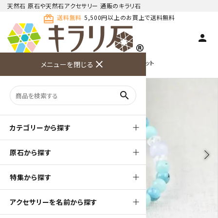
天然石 原石や天然石アクセサリー 通販のキラリ石
card_giftcard
送料無料
5,500円以上のお買上で送料無料
person
TOP
天然石ブレスレット
close
デザイン ブレスレット
メニューを閉じる
商品検索
カート(
0
)
お問い合
利用ガイ
メニュー
わせ
ド
search
カテゴリーから探す
原石から探す
arrow_back_ios
arrow_forward_ios
特集から探す
アクセサリーを名前から探す