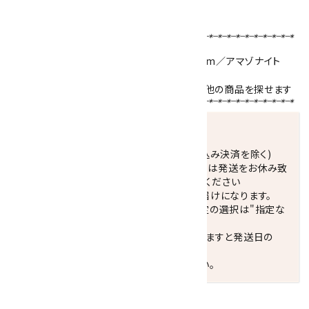
ブレスレットサイズの選び方はこちら！！
【使用天然石 】
ブルーレースアゲート
8mm／
ターコイズ
6mm／
アマゾナイト
6mm／水晶平玉カット
天然石名をクリックで、その石を使用している他の商品を探せます
発送につきまして
正午までのご注文で当日発送致します。(振込み決済を除く)
休業日(水曜日、第1．3木曜日)と臨時休業日は発送をお休み致
します。 営業日カレンダー(左下段)をご確認ください
配達ご希望日がない場合は、最短日でのお届けになります。
※最短でのお届けをご希望の場合、時間指定の選択は"指定な
し"をおすすめします。
お届けの地域によっては、時間帯を指定されますと発送日の
翌々日配送になります。
ご不明な点はお気軽にお問い合わせください。