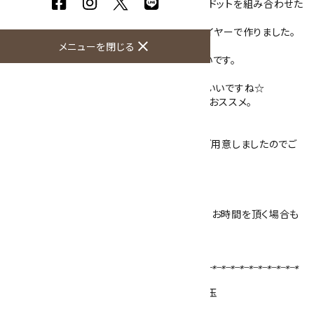
8mm玉のマザーオブパールと6mm玉のペリドットを組み合わせた
イヤーアクセサリー。
お花のようなモチーフをアーティスティックワイヤーで作りました。
close
かわいらしいデザインです。
メニューを閉じる
下についた6mm玉がゆらゆらと揺れで可愛いです。
ネックレスやブレスレットと天然石を揃えてもいいですね☆
ペリドットは8月の誕生石です。プレゼントにもおススメ。
金具は、フックタイプのピアスとイヤリングをご用意しましたのでご
選択ください。
（金具は真鍮にメッキをかけたものです）
ご注文頂いてから一つ一つ制作致しますので、お時間を頂く場合も
ございます。
予めご了承下さいませ。
【使用天然石 】
マザーオブパール8mm玉 ／
ペリドット
6mm玉