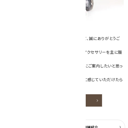
キラリ石について
数あるショップより、当店にお越し下さいまして、誠にありがとうご
ざいます！
当サイトは、天然石原石や天然石を使用したアクセサリーを主に販
売しています。
素敵な色や模様が魅力的な天然石を お客様にご案内したいと思っ
ております。
天然石アクセサリーと原石をより身近なものに感じていただけたら
嬉しいです。
詳しく見る
よくある質問
実店舗紹介