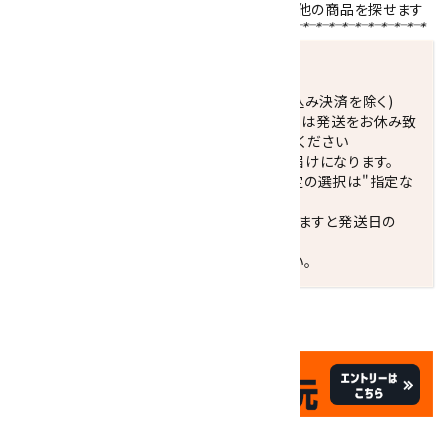
天然石名をクリックで、その石を使用している他の商品を探せます
発送につきまして
正午までのご注文で当日発送致します。(振込み決済を除く)
休業日(水曜日、第1．3木曜日)と臨時休業日は発送をお休み致
します。 営業日カレンダー(左下段)をご確認ください
配達ご希望日がない場合は、最短日でのお届けになります。
※最短でのお届けをご希望の場合、時間指定の選択は"指定な
し"をおすすめします。
お届けの地域によっては、時間帯を指定されますと発送日の
翌々日配送になります。
ご不明な点はお気軽にお問い合わせください。
✦
✦
祝☆サイトオープン17周年
✦
17
✦
th