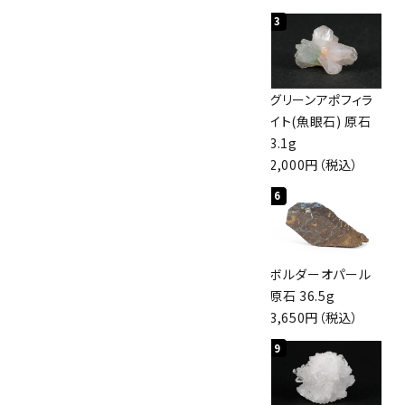
1
2
3
佐渡の赤玉石 原石
ボルダーオパール
グリーンアポフィラ
磨き 128g
原石 40.4g
イト(魚眼石) 原石
3,000円（税込）
4,000円（税込）
3.1g
2,000円（税込）
4
5
6
桜瑪瑙 丸玉
アポフィライト (魚
ボルダーオパール
47mm
眼石) 原石 56g
原石 36.5g
3,800円（税込）
3,000円（税込）
3,650円（税込）
7
8
9