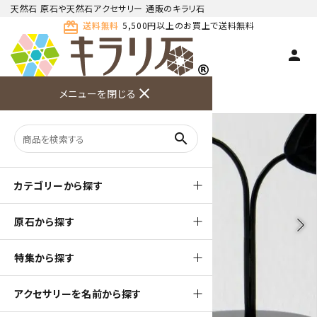
天然石 原石や天然石アクセサリー 通販のキラリ石
card_giftcard
送料無料
5,500円以上のお買上で送料無料
person
TOP
天然石ピアス
close
メニューを閉じる
商品検索
カート(
0
)
お問い合
利用ガイ
メニュー
わせ
ド
search
カテゴリーから探す
原石から探す
arrow_back_ios
arrow_forward_ios
特集から探す
アクセサリーを名前から探す