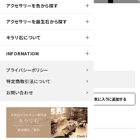
アクセサリーを色から探す
アクセサリーを誕生石から探す
160pt
キラリ石について
マザーオブパール＆ペリドット 花ピアス
1,600円(税込)
INFORMATIOM
プライバシーポリシー
SOLD OUT
特定商取引法について
お問い合わせ
favorite
お問い合わせ
型番:
ear-55
在庫状況:
在庫 0 売切れ中