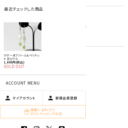
最近チェックした商品
ペリドット
マザーオブパール
キーワード:
8月 ペリドット・スピネル・サードニクス
favorite
緑色
白
マザーオブパール＆ペリドッ
ト 花ピアス
1,600円(税込)
オプションの値段詳細
toc
SOLD OUT
特定商取引法に基づく表記 (返品など)
この商品を友達に教える
ACCOUNT MENU
買い物を続ける
person
person
マイアカウント
新規会員登録
場面に合わせた
商品説明
ギフトラッピング対応