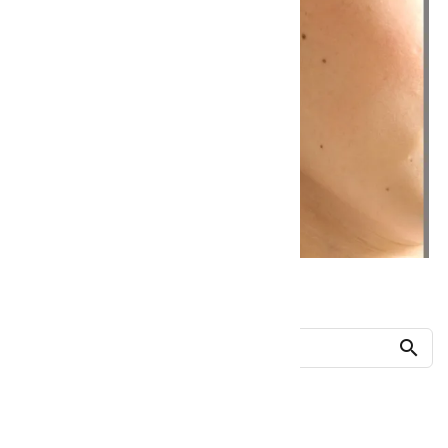
他の商品を探す
search
人気ランキング