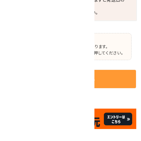
翌々日配送になります。
ご不明な点はお気軽にお問い合わせください。
【ご確認】
この商品はオプションの選択があります。
ページ上部で選択した後、カートボタンを押してください。
カートに入れる
✦
✦
祝☆サイトオープン17周年
✦
17
✦
th