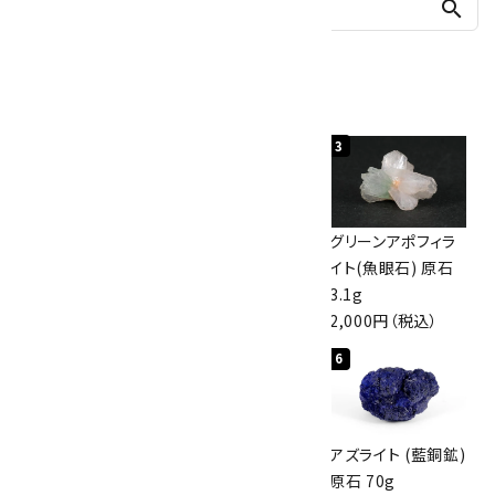
search
人気ランキング
1
2
3
佐渡の赤玉石 原石
ボルダーオパール
グリーンアポフィラ
磨き 128g
原石 40.4g
イト(魚眼石) 原石
3,000円（税込）
4,000円（税込）
3.1g
2,000円（税込）
4
5
6
アポフィライト (魚
桜瑪瑙 丸玉
アズライト (藍銅鉱)
眼石) 原石 56g
47mm
原石 70g