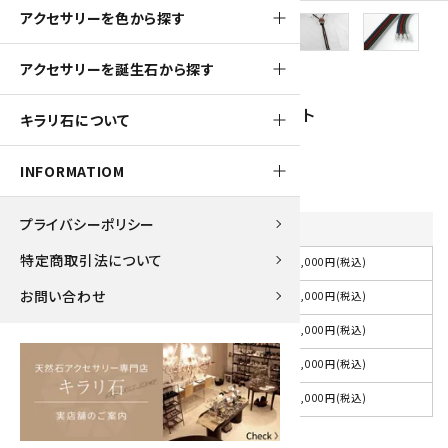
アクセサリーを色から探す
700pt
アクセサリーを誕生石から探す
ループタイ フレーム付き モンタナアゲート
キラリ石について
7,000円(税込)
INFORMATIOM
プライバシーポリシー
紐の色
を選択してください
特定商取引法について
7,000円(税込)
選択してください
お問い合わせ
7,000円(税込)
紺
7,000円(税込)
赤
7,000円(税込)
茶
7,000円(税込)
グレー