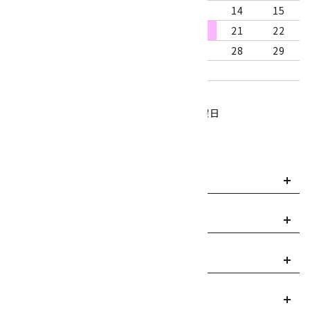
9
10
11
12
13
14
15
16
17
18
19
20
21
22
23
24
25
26
27
28
29
30
31
営業時間：10:00～18:00
定休日：水曜日、第1・3木曜日
■
・・・休業日
お支払い方法について
payment
送料・配送について
local_shipping
返品について
replay
ご利用案内
info