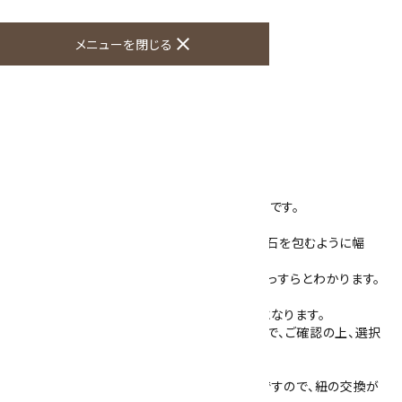
買い物を続ける
close
メニューを閉じる
商品説明
天然石で作ったループタイです。
石は、モンタナアゲートを使用しています。
赤や朱色、濃い茶色をした模様が入り、個性的です。
石の大きさは30mm×40mm 厚さ4mmで、石を包むように幅
3mm 厚さ1mmのフレームが付いています。
※石が半透明に透けるため、裏側の金具が薄っすらとわかります。
フレームは真鍮にロジウムメッキをしたものになります。
紐の色は4色(紺・赤・茶・グレー)ございますので、ご確認の上、選択
してください。
裏側は、紐を通して留め爪で固定するタイプですので、紐の交換が