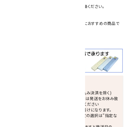
簡単にできません。
紐の交換や修理をご希望の場合は、一度ご連絡ください。
簡易プレゼント包装を承っております。
父の日
や
敬老の日
、
恩師へのプレゼント
などにおすすめの商品で
す。
クールビズ
にも大活躍！！
発送につきまして
正午までのご注文で当日発送致します。(振込み決済を除く)
休業日(水曜日、第1．3木曜日)と臨時休業日は発送をお休み致
します。 営業日カレンダー(左下段)をご確認ください
配達ご希望日がない場合は、最短日でのお届けになります。
※最短でのお届けをご希望の場合、時間指定の選択は"指定な
し"をおすすめします。
お届けの地域によっては、時間帯を指定されますと発送日の