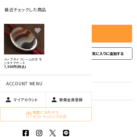
最近チェックした商品
－
＋
数量
favorite
カートに入れる
favorite
お問い合わせ
ループタイ フレーム付き モ
ンタナアゲート
7,000円(税込)
型番:
rtf-24
ACCOUNT MENU
在庫状況:
残り1です
person
person
マイアカウント
新規会員登録
場面に合わせた
ギフトラッピング対応
オプションの値段詳細
toc
特定商取引法に基づく表記 (返品など)
この商品を友達に教える