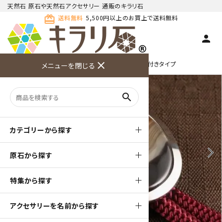
天然石 原石や天然石アクセサリー 通販のキラリ石
card_giftcard
送料無料
5,500円以上のお買上で送料無料
person
TOP
天然石ループタイ
ループタイ フレーム付きタイプ
close
メニューを閉じる
商品検索
カート(
0
)
お問い合
利用ガイ
メニュー
わせ
ド
search
カテゴリーから探す
arrow_back_ios
arrow_forward_ios
原石から探す
特集から探す
アクセサリーを名前から探す