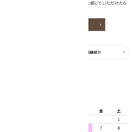
天然石アクセサリーと原石をより身近なものに感じていただけたら
嬉しいです。
詳しく見る
よくある質問
実店舗紹介
公式ブログ
2026年8月
日
月
火
水
木
金
土
1
2
3
4
5
6
7
8