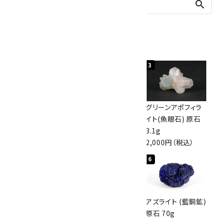
search
人気ランキング
1
2
3
佐渡の赤玉石 原石
ボルダーオパール
グリーンアポフィラ
磨き 128g
原石 40.4g
イト(魚眼石) 原石
3,000円（税込）
4,000円（税込）
3.1g
2,000円（税込）
4
5
6
アポフィライト (魚
桜瑪瑙 丸玉
アズライト (藍銅鉱)
眼石) 原石 56g
47mm
原石 70g