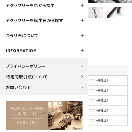
アクセサリーを色から探す
アクセサリーを誕生石から探す
850pt
キラリ石について
ループタイ マラカイト
8,500円(税込)
INFORMATIOM
プライバシーポリシー
紐の色
を選択してください
特定商取引法について
8,500円(税込)
選択してください
お問い合わせ
8,500円(税込)
紺
8,500円(税込)
赤
8,500円(税込)
茶
8,500円(税込)
グレー