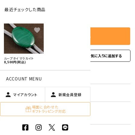
最近チェックした商品
－
＋
数量
favorite
カートに入れる
favorite
お問い合わせ
ループタイ マラカイト
8,500円(税込)
型番:
rt-12
ACCOUNT MENU
在庫状況:
残り1です
person
person
マイアカウント
新規会員登録
場面に合わせた
マラカイト
ギフトラッピング対応
キーワード:
緑色