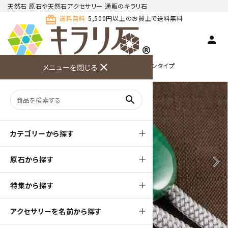
天然石 原石や天然石アクセサリー 通販のキラリ石
card_giftcard
送料無料
5,500円以上のお買上で送料無料
person
TOP
天然石ループタイ
ループタイ カボションタイプ
close
メニューを閉じる
商品検索
カート(
0
)
お問い合
利用ガイ
メニュー
わせ
ド
search
カテゴリーから探す
原石から探す
arrow_back_ios
arrow_forward_ios
特集から探す
アクセサリーを名前から探す