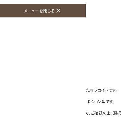
オプションの値段詳細
toc
close
メニューを閉じる
特定商取引法に基づく表記 (返品など)
この商品を友達に教える
買い物を続ける
商品説明
天然石を使用したループタイです。
石はマラカイト(孔雀石)を使用しています。
濃淡のある緑色の石に繊細な層状模様の入ったマラカイトです。
石の大きさは40mm×30mm 厚さ7mmでカボション型です。
紐の色は4色(紺・赤・茶・グレー)ございますので、ご確認の上、選択
してください。