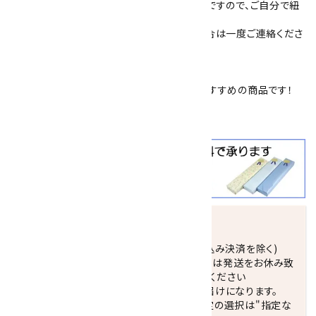
裏側の金具は、紐をはめ込み固定するタイプですので、ご自分で紐
の交換ができます。
追加で紐を購入したい場合や、交換したい場合は一度ご連絡くださ
い。(400円／本)
簡易プレゼント包装を承っております。
父の日
や
敬老の日
、
恩師への贈り物
などにおすすめの商品です！
クールビズ
にも大活躍！！
発送につきまして
正午までのご注文で当日発送致します。(振込み決済を除く)
休業日(水曜日、第1．3木曜日)と臨時休業日は発送をお休み致
します。 営業日カレンダー(左下段)をご確認ください
配達ご希望日がない場合は、最短日でのお届けになります。
※最短でのお届けをご希望の場合、時間指定の選択は"指定な