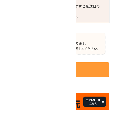
し"をおすすめします。
お届けの地域によっては、時間帯を指定されますと発送日の
翌々日配送になります。
ご不明な点はお気軽にお問い合わせください。
【ご確認】
この商品はオプションの選択があります。
ページ上部で選択した後、カートボタンを押してください。
カートに入れる
✦
✦
祝☆サイトオープン17周年
✦
17
✦