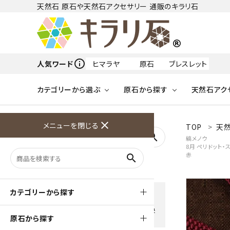
天然石 原石や天然石アクセサリー 通販のキラリ石
info_outline
人気ワード
ヒマラヤ
原石
ブレスレット
カテゴリーから選ぶ
原石から探す
天然石アク
フリーワードから探す
close
メニューを閉じる
TOP
天
アクアマリン
search
縞メノウ
8月 ペリドット
天然石 原石
天然石
ア行
赤
search
アマゾナイト
原石
ループタイ
ペンダント
誕生石
ワイヤーアクセサリー
天然石
ハ行
オパール
豊富な決済方法
カテゴリーから探す
クレジットカード・PayPay ・
天然石 ブローチ
和小物
ガーネット
Amzon Payなどお好きな 決
原石から探す
済方法を選択できます