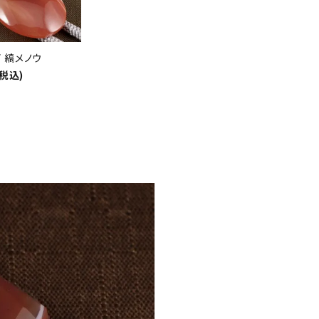
 縞メノウ
(税込)