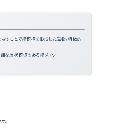
をなすことで縞模様を形成した鉱物。特徴的
繊細な層状模様のある縞メノウ
す。