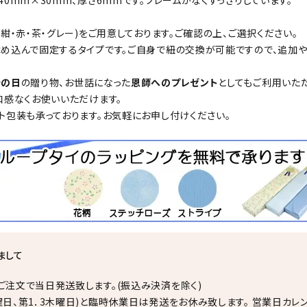
40mm×30mm、厚さ6mmです。フレームがなくすっきりしています。
(紺・赤・茶・グレー)をご用意しております。ご確認の上、ご選択ください。
め込んで固定するタイプです。ご自身で紐の交換が可能ですので、追加や交
老の日
の贈り物、お世話になった
恩師へのプレゼント
としてもご利用いた
和感なくお使いいただけます。
ト包装も承っております。お気軽にお申し付けください。
まして
ご注文で当日発送致します。(振込み決済を除く)
曜日、第1．3木曜日)と臨時休業日は発送をお休み致します。 営業日カレ