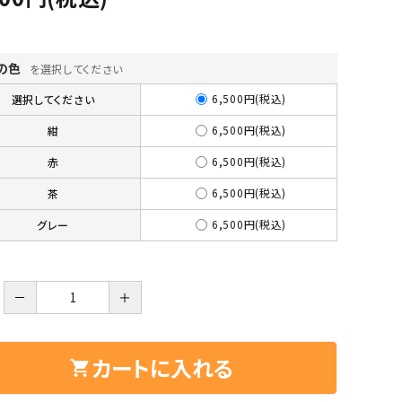
ーズ
クンツァイト
ポイント 特集
水晶
Black
の色
を選択してください
勾玉 特集
ト
ソーダライト
6,500円(税込)
選択してください
Mix
石言葉辞典
6,500円(税込)
紺
トルマリン
6,500円(税込)
赤
ール
ブラッドストーン
6,500円(税込)
茶
3月 Mar
4月 Ap
ァイト
ボツワナアゲート
6,500円(税込)
グレー
7月 Jul
8月 A
ト
ユナカイト
11月 Nov
12月 
－
＋
ーツ
ルビー
石
カートに入れる