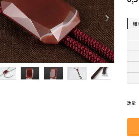
クリソコラ
クリソプレ
原石/アクセサリー
丸玉 特集
シトリン
ジャスパー
White
Green
arrow_forward_ios
紐
ッド型 特集
ハート形 特集
スモーキークォーツ
セレスタイ
Gray
Brown
 特集
鉱物解説
タイガーアイ/ホークアイ
トパーズ
翡翠
ピンクオパ
n
2月 Feb
フローライト
ヘミモルフ
y
6月 Jun
ムーンストーン
モスアゲー
p
10月 Oct
数量
ラブラドライト
ルチルクォ
ロードクロサイト
その他天然