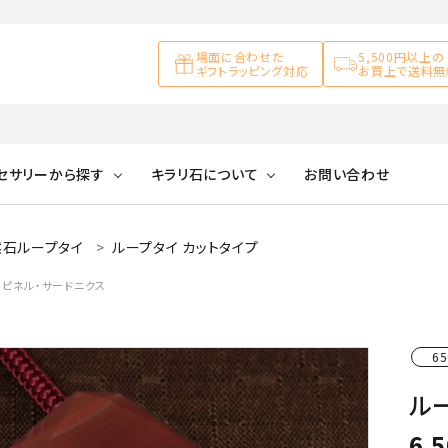
場面に合わせた
5,500円以上の
ギフトラッピング対応
お買上で送料無
セサリーから探す
キラリ石について
お問い合わせ
然石ループタイ
ループタイ カットタイプ
アズライト
キラリ石について
お客様の声
アゲート
・スピネル・サードニクス
ブレスレット
天然石ループタイ
カ行
アメジスト
キラリ石ポイントに
公式ブログ
アラゴナイ
ついて
ネックレス
天然石ピアス
マ行
オブシディアン
ガーデンク
65
天然石置き飾り
ルー
化石
カルサイト
6,
Blue
Pink