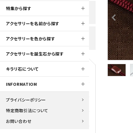
黒水晶
特集から探す
新規会員登録で
大きいサイズの原石
国産 
500ptプレゼント
K2ブルー
arrow_back_ios
アクセサリーを名前から探す
たまご形 特集
ピラミ
スピネル / パーガサイト
送料全国一律700円
アクセサリーを色から探す
5,500円(税込)以上ご購入で
美石 特集
ルース
送料無料
ターコイズ (トルコ石)
アクセサリーを誕生石から探す
パイライト
1月 Ja
キラリ石について
原石
ブルーレースアゲート
5月 Ma
INFORMATIOM
マラカイト
アクアマリン
9月 Se
プライバシーポリシー
ラピスラズリ
アゲート
特定商取引法について
ローズクォーツ
アズライト
お問い合わせ