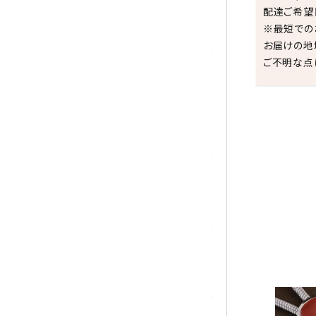
トパーズ
配達ご希望
※最短での
トルマリン
お届けの地
ご不明な点
パイライト(黄鉄鉱)
翡翠 (ジェイド)
ピンクオパール
祝☆
ブラッドストーン
ブルーレースアゲート
フローライト(蛍石)
ヘミモルファイト
ボツワナアゲート