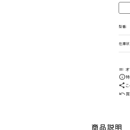
型番:
在庫状
オ
toc
特
こ
買
商品説明