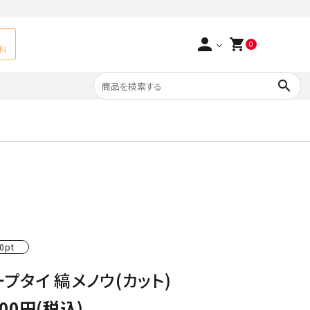
person
shopping_cart
0
料
search
よくあるご質問
アベチュリン
実店舗情報
天然石ペンダント
サ行
タ行
ト
エメラルド
つまみ細工×天然石
ラ行
ォーツ
カーネリアン
0pt
プタイ 縞メノウ(カット)
多用途天然石
菊花石
500円(税込)
Yellow