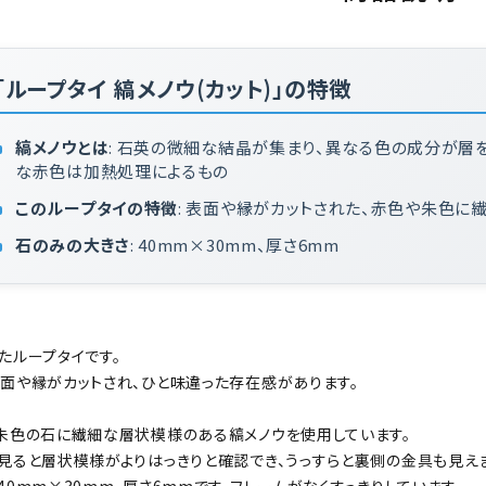
「ループタイ 縞メノウ(カット)」の特徴
縞メノウとは
: 石英の微細な結晶が集まり、異なる色の成分が層
な赤色は加熱処理によるもの
このループタイの特徴
: 表面や縁がカットされた、赤色や朱色に
石のみの大きさ
: 40mm×30mm、厚さ6mm
たループタイです。
面や縁がカットされ、ひと味違った存在感があります。
朱色の石に繊細な層状模様のある縞メノウを使用しています。
見ると層状模様がよりはっきりと確認でき、うっすらと裏側の金具も見えま