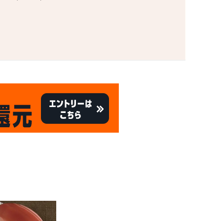
。
キャンペーン
8/31
倍
迄!
!!