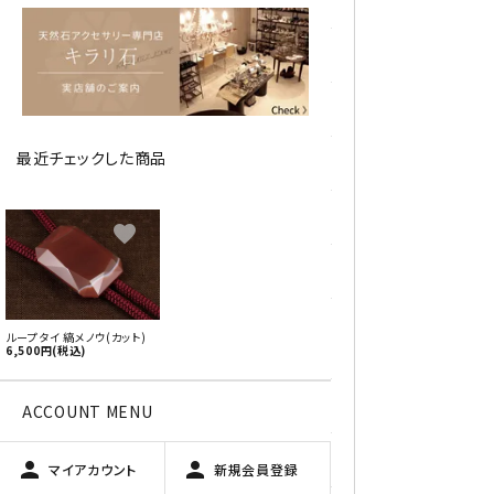
アベチュリン
アマゾナイト
アメジスト
最近チェックした商品
アラゴナイト
エメラルド
favorite
オパール
オブシディアン（黒曜石/十勝
ループタイ 縞メノウ(カット)
石）
6,500円(税込)
ガーデンクォーツ
ACCOUNT MENU
カーネリアン
person
person
マイアカウント
新規会員登録