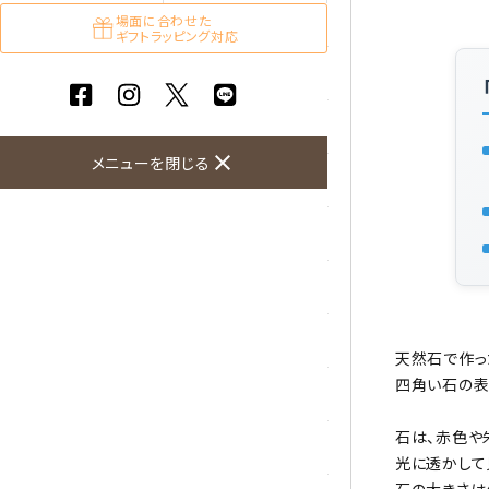
ガーネット
場面に合わせた
ギフトラッピング対応
化石（フォッシル）
カルサイト
close
メニューを閉じる
菊花石
黒水晶
クリソコラ
クリソプレーズ
天然石で作っ
四角い石の表
クンツァイト
石は、赤色や
K2ブルー
光に透かして