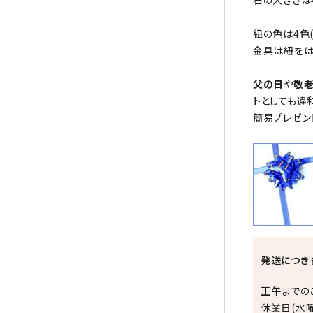
石の大きさは
シトリン
紐の色は4色
ジャスパー
金具は紐をは
水晶
父の日
や
敬
トとしても違
スピネル
簡易プレゼン
スモーキークォーツ
セレスタイト
ソーダライト
ターコイズ (トルコ石)
発送につき
タイガーアイ/ホークアイ
正午までの
休業日(水