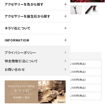
アクセサリーを色から探す
アクセサリーを誕生石から探す
650pt
キラリ石について
ループタイ 十勝石 (カット)
6,500円(税込)
INFORMATIOM
プライバシーポリシー
紐の色
を選択してください
特定商取引法について
6,500円(税込)
選択してください
お問い合わせ
6,500円(税込)
紺
6,500円(税込)
赤
6,500円(税込)
茶
6,500円(税込)
グレー