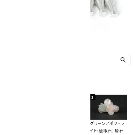
他の商品を探す
search
人気ランキング
1
2
3
佐渡の赤玉石 原石
ボルダーオパール
グリーンアポフィラ
磨き 128g
原石 40.4g
イト(魚眼石) 原石