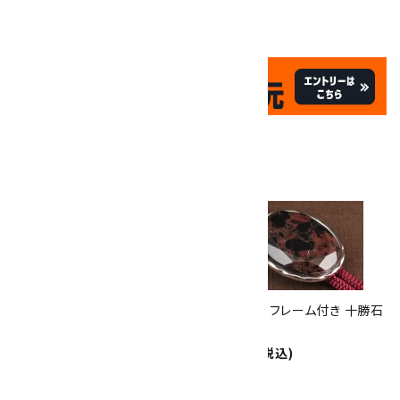
✦
✦
祝☆サイトオープン17周年
✦
17
✦
th
ありがとうキャンペーン
関連商品
10倍
キラリ石ポイント
!!
8/31
迄!
ループタイ 十勝石 勾玉型
ループタイ フレーム付き 十勝石
5,300円(税込)
(カット)
7,800円(税込)