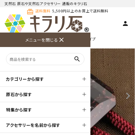
天然石 原石や天然石アクセサリー 通販のキラリ石
card_giftcard
送料無料
5,500円以上のお買上で送料無料
person
TOP
天然石ループタイ
ループタイ カットタイプ
close
メニューを閉じる
商品検索
カート(
0
)
お問い合
利用ガイ
メニュー
わせ
ド
search
カテゴリーから探す
原石から探す
arrow_back_ios
arrow_forward_ios
特集から探す
アクセサリーを名前から探す