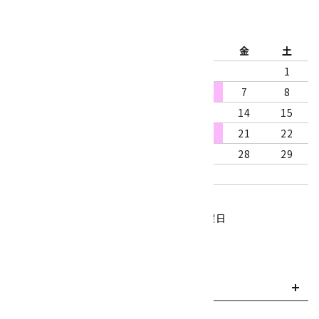
2026年8月
日
月
火
水
木
金
土
1
2
3
4
5
6
7
8
9
10
11
12
13
14
15
16
17
18
19
20
21
22
23
24
25
26
27
28
29
30
31
営業時間：10:00～18:00
定休日：水曜日、第1・3木曜日
■
・・・休業日
お支払い方法について
payment