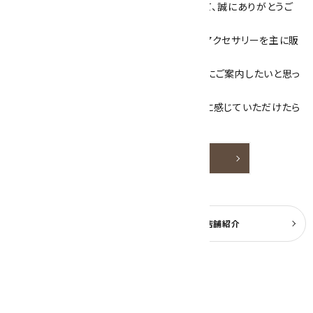
数あるショップより、当店にお越し下さいまして、誠にありがとうご
ざいます！
当サイトは、天然石原石や天然石を使用したアクセサリーを主に販
売しています。
素敵な色や模様が魅力的な天然石を お客様にご案内したいと思っ
ております。
天然石アクセサリーと原石をより身近なものに感じていただけたら
嬉しいです。
詳しく見る
よくある質問
実店舗紹介
公式ブログ