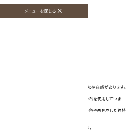
close
メニューを閉じる
オプションの値段詳細
toc
特定商取引法に基づく表記 (返品など)
この商品を友達に教える
買い物を続ける
商品説明
天然石で作ったオリジナルのループタイです。
四角い石の表面や淵がカットされ、ひと味違った存在感があります。
石は北海道十勝地方で産出した黒曜石の十勝石を使用していま
す。
白色の不純物が混ざっていますが、黒い石に茶色や朱色をした独特
な力強い模様をしています。
また、白色の部分には凹みがございます。
貴重な国産天然石を使用したアクセサリーです。