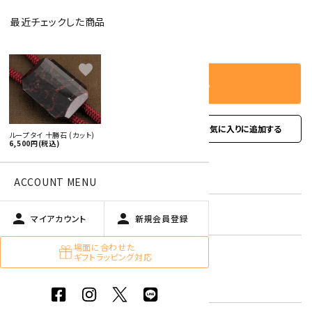
最近チェックした商品
－
＋
数量
favorite
カートに入れる
favorite
お問い合わせ
ループタイ 十勝石 (カット)
6,500円(税込)
型番:
rtc-22
ACCOUNT MENU
在庫状況:
残り1本です
person
person
マイアカウント
新規会員登録
場面に合わせた
国産 原石 / アクセサリー
ギフトラッピング対応
キーワード:
オブシディアン【黒曜石・十勝石】
黒色