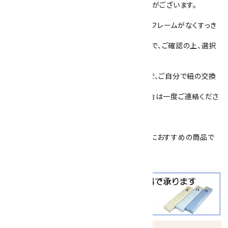
※ご使用のモニターにより、色が濃く出る場合がございます。
石の大きさは30mm×40mm 厚さ5mmで、フレームがなくすっき
りしています。
紐の色は4色(紺・赤・茶・グレー)ございますので、ご確認の上、選択
してください。
裏側は、紐をはめ込み固定するタイプですので、ご自分で紐の交換
ができます。
追加で紐を購入したい場合や、交換したい場合は一度ご連絡くださ
い。(400円／本)
簡易プレゼント包装を承っております。
父の日
や
敬老の日
、
恩師へのプレゼント
などにおすすめの商品で
す。
クールビズ
にも大活躍！！