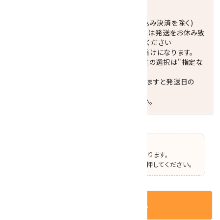
発送につきまして
正午までのご注文で当日発送致します。(振込み決済を除く)
休業日(水曜日、第1．3木曜日)と臨時休業日は発送をお休み致
します。 営業日カレンダー(左下段)をご確認ください
配達ご希望日がない場合は、最短日でのお届けになります。
※最短でのお届けをご希望の場合、時間指定の選択は"指定な
し"をおすすめします。
お届けの地域によっては、時間帯を指定されますと発送日の
翌々日配送になります。
ご不明な点はお気軽にお問い合わせください。
【ご確認】
この商品はオプションの選択があります。
ページ上部で選択した後、カートボタンを押してください。
カートに入れる