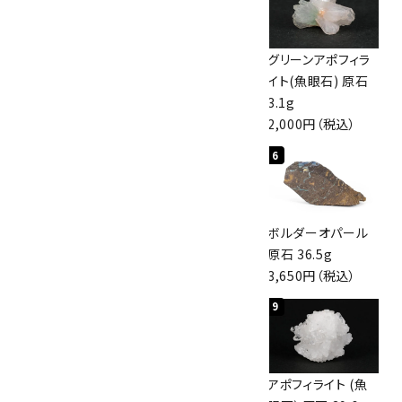
佐渡の赤玉石 原石
ボルダーオパール
グリーンアポフィラ
磨き 128g
原石 40.4g
イト(魚眼石) 原石
3,000円（税込）
4,000円（税込）
3.1g
2,000円（税込）
4
5
6
桜瑪瑙 丸玉
アポフィライト (魚
ボルダーオパール
47mm
眼石) 原石 56g
原石 36.5g
3,800円（税込）
3,000円（税込）
3,650円（税込）
7
8
9
アズライト (藍銅鉱)
アズライト (藍銅鉱)
アポフィライト (魚