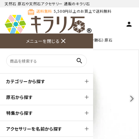
天然石 原石や天然石アクセサリー 通販のキラリ石
card_giftcard
送料無料
5,500円以上のお買上で送料無料
person
TOP
天然石 原石
オブシディアン(黒曜石･十勝石) 原石
close
メニューを閉じる
商品検索
カート(
0
)
お問い合
利用ガイ
メニュー
わせ
ド
search
カテゴリーから探す
原石から探す
arrow_back_ios
arrow_forward_ios
特集から探す
アクセサリーを名前から探す