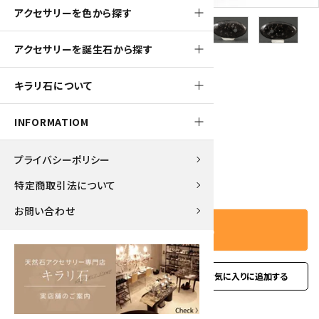
アクセサリーを色から探す
アクセサリーを誕生石から探す
700pt
キラリ石について
和田峠産黒曜石 大珠 5.6g
7,000円(税込)
INFORMATIOM
プライバシーポリシー
－
＋
数量
特定商取引法について
お問い合わせ
カートに入れる
favorite
お問い合わせ