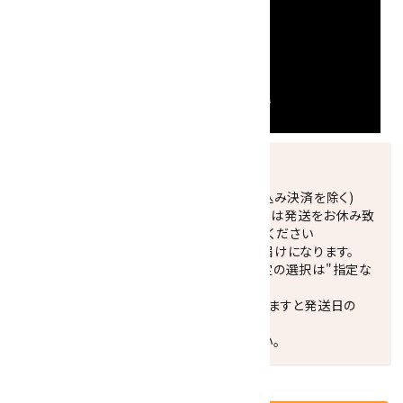
発送につきまして
正午までのご注文で当日発送致します。(振込み決済を除く)
休業日(水曜日、第1．3木曜日)と臨時休業日は発送をお休み致
します。 営業日カレンダー(左下段)をご確認ください
配達ご希望日がない場合は、最短日でのお届けになります。
※最短でのお届けをご希望の場合、時間指定の選択は"指定な
し"をおすすめします。
お届けの地域によっては、時間帯を指定されますと発送日の
翌々日配送になります。
ご不明な点はお気軽にお問い合わせください。