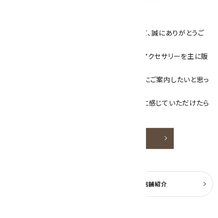
キラリ石について
数あるショップより、当店にお越し下さいまして、誠にありがとうご
ざいます！
当サイトは、天然石原石や天然石を使用したアクセサリーを主に販
売しています。
素敵な色や模様が魅力的な天然石を お客様にご案内したいと思っ
ております。
天然石アクセサリーと原石をより身近なものに感じていただけたら
嬉しいです。
詳しく見る
よくある質問
実店舗紹介
公式ブログ