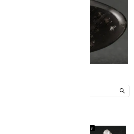
他の商品を探す
search
人気ランキング
1
2
3