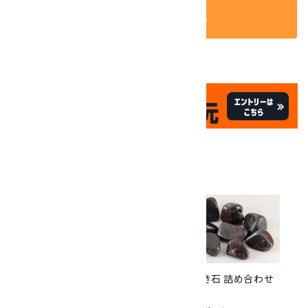
カートに入れる
✦
✦
祝☆サイトオープン17周年
✦
17
✦
th
ありがとうキャンペーン
関連商品
10倍
キラリ石ポイント
!!
8/31
迄!
天然石ペンダント 十勝石
十勝石 磨き石 詰め合わせ
2,200円(税込)
100g