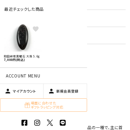
型番:
ob-10
最近チェックした商品
在庫状況:
残り1です
favorite
キーワード:
国産 原石 / アクセサリー
和田峠産黒曜石 大珠 5.6g
7,000円(税込)
特定商取引法に基づく表記 (返品など)
この商品を友達に教える
ACCOUNT MENU
買い物を続ける
person
person
マイアカウント
新規会員登録
場面に合わせた
商品説明
ギフトラッピング対応
国産の黒曜石(オブシディアン)の大珠です。
大珠(たいしゅ)とは、縄文時代に作られた装飾品の一種で、主に首