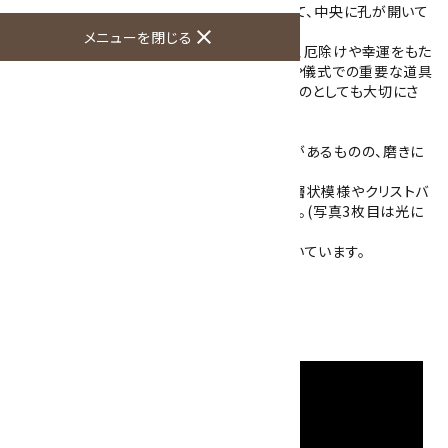
飾りとして使用されていました。その特徴として、中央に孔が開いて
いる点が挙げられます。
close
メニューを閉じる
大珠や勾玉は装飾品としての役割だけでなく、厄除けや幸運をもた
らすお守りとしても使われました。また、祭礼や儀式での重要な道具
として、さらには首長や王の権威を象徴するものとしても大切にさ
れていました。
こちらの黒曜石は、原石の名残で小さな凹みがあるものの、磨きに
よって艶が出ています。
光に透かすと全体的に半透明になり、内部に層状模様やクリストバ
ライト(方珪石)を内包しているのがわかります。(写真3枚目は光に
透かして撮影しています)
細長い楕円形に加工され、約3mmの孔が空いています。
大きさ：34×17×7mm
硬度：5
産地：長野県諏訪郡下諏訪町和田峠